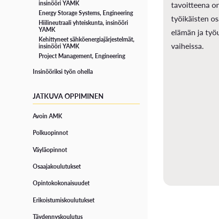
insinööri YAMK
tavoitteena o
Energy Storage Systems, Engineering
työikäisten o
Hiilineutraali yhteiskunta, insinööri
YAMK
elämän ja työ
Kehittyneet sähköenergiajärjestelmät,
vaiheissa.
insinööri YAMK
Project Management, Engineering
Insinööriksi työn ohella
JATKUVA OPPIMINEN
Avoin AMK
Polkuopinnot
Väyläopinnot
Osaajakoulutukset
Opintokokonaisuudet
Erikoistumiskoulutukset
Täydennyskoulutus