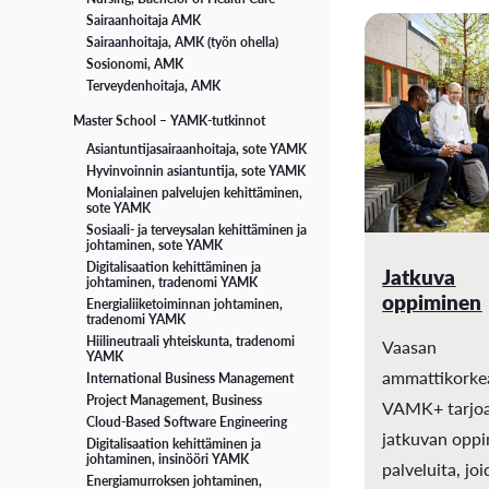
Sairaanhoitaja AMK
Sairaanhoitaja, AMK (työn ohella)
Sosionomi, AMK
Terveydenhoitaja, AMK
Master School – YAMK-tutkinnot
Asiantuntijasairaanhoitaja, sote YAMK
Hyvinvoinnin asiantuntija, sote YAMK
Monialainen palvelujen kehittäminen,
sote YAMK
Sosiaali- ja terveysalan kehittäminen ja
johtaminen, sote YAMK
Digitalisaation kehittäminen ja
Jatkuva
johtaminen, tradenomi YAMK
oppiminen
Energialiiketoiminnan johtaminen,
tradenomi YAMK
Hiilineutraali yhteiskunta, tradenomi
Vaasan
YAMK
ammattikorke
International Business Management
Project Management, Business
VAMK+ tarjo
Cloud-Based Software Engineering
jatkuvan opp
Digitalisaation kehittäminen ja
johtaminen, insinööri YAMK
palveluita, jo
Energiamurroksen johtaminen,