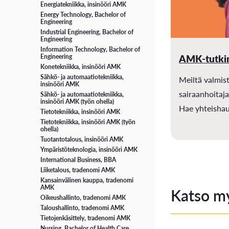
Energiatekniikka, insinööri AMK
Energy Technology, Bachelor of
Opiskelijaelämää Vaasassa
Turvallisuus
Engineering
Industrial Engineering, Bachelor of
Engineering
Uuden opiskelijan tietopaketti
Avoimet työpaikat
Information Technology, Bachelor of
AMK-tutki
Engineering
Digivisio 2030
Konetekniikka, insinööri AMK
Sähkö- ja automaatiotekniikka,
Meiltä valmist
insinööri AMK
OPINTOJEN TUKI JA OPISKELIJAN HYVINVOINTI
sairaanhoitaja
Sähkö- ja automaatiotekniikka,
insinööri AMK (työn ohella)
Hae yhteishau
Tietotekniikka, insinööri AMK
Hyvinvointi ja terveys
Tietotekniikka, insinööri AMK (työn
ohella)
Tuotantotalous, insinööri AMK
Esteetön opiskelu ja LUKI-kortti
Ympäristöteknologia, insinööri AMK
International Business, BBA
Korkeakoulukuraattori
Liiketalous, tradenomi AMK
Kansainvälinen kauppa, tradenomi
Tutorit
AMK
Katso m
Oikeushallinto, tradenomi AMK
Opiskelijaurheilijana VAMKissa
Taloushallinto, tradenomi AMK
Tietojenkäsittely, tradenomi AMK
Nursing, Bachelor of Health Care