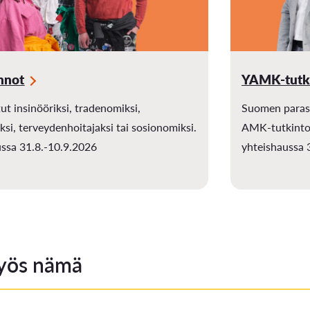
Opintoseteli
nnot
YAMK-tutk
ut insinööriksi, tradenomiksi,
Suomen paras
LOMAKKEET JA SÄÄDÖKSET
ksi, terveydenhoitajaksi tai sosionomiksi.
AMK-tutkinto
ssa 31.8.-10.9.2026
yhteishaussa 
Lomakkeet
Tutkintosääntö
Tutkintolautakunta
yös nämä