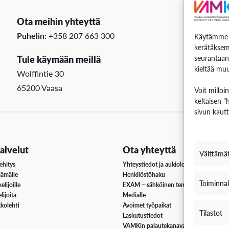
Ota meihin yhteyttä
Puhelin:
+358 207 663 300
Käytämme e
kerätäksem
Tule käymään meillä
seurantaan
kieltää muu
Wolffintie 30
65200 Vaasa
Voit milloi
keltaisen "
sivun kautt
lvelut
Ota yhteyttä
Välttämä
ehitys
Yhteystiedot ja aukioloajat
lämälle
Henkilöstöhaku
Toiminnal
elijoille
EXAM – sähköinen tenttipalvelu
lijoita
Medialle
kolehti
Avoimet työpaikat
Tilastot
Laskutustiedot
VAMKin palautekanava