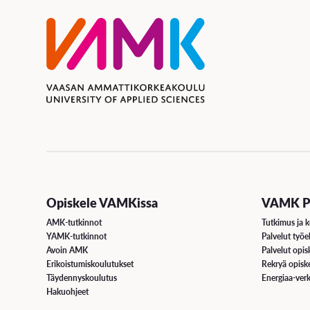
Opiskele VAMKissa
VAMK Pa
AMK-tutkinnot
Tutkimus ja k
YAMK-tutkinnot
Palvelut työe
Avoin AMK
Palvelut opisk
Erikoistumiskoulutukset
Rekryä opiske
Täydennyskoulutus
Energiaa-verk
Hakuohjeet