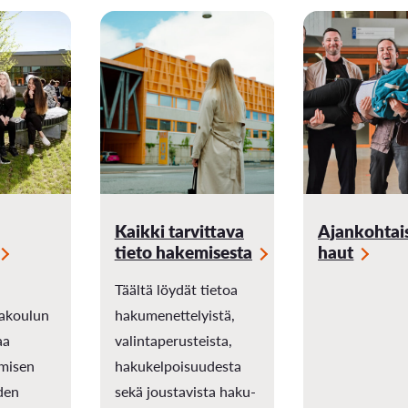
Kaikki tarvittava
Ajankohtai
tieto hakemisesta
haut
Täältä löydät tietoa
akoulun
hakumenettelyistä,
aa
valintaperusteista,
imisen
hakukelpoisuudesta
iden
sekä joustavista haku-