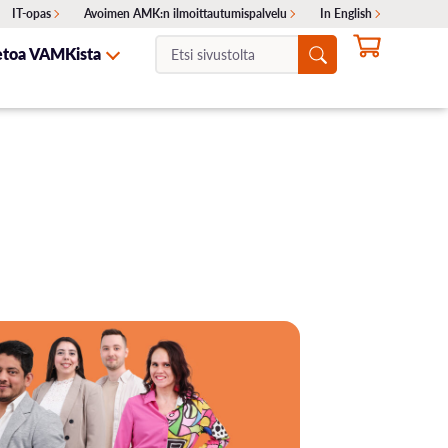
IT-opas
Avoimen AMK:n ilmoittautumispalvelu
In English
Etsi
etoa VAMKista
sivustolta:
NTA
ITA
SKELIJAYHTEISTYÖ
HAKEMINEN
OTA YHTEYTTÄ
Ajankohtaiset haut
Erillishaku
ukset
Siirtohaku
Lisähaku
Valintakokeet
Opinto-ohjaajille