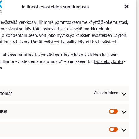
Hallinnoi evästeiden suostumusta
Seuraa meitä
västeitä verkkosivuillamme parantaaksemme käyttäjäkokemustasi,
me sivuston käyttöä koskevia tilastoja sekä markkinoinnin
 ja kohdentamiseen. Voit joko hyväksyä kaikkien evästeiden käytön,
t kuin välttämättömät evästeet tai valita käytettävät evästeet.
n tahansa muuttaa tekemääsi valintaa oikean alalaidan kelluvan
hallinnoi evästeiden suostumusta" –painikkeen tai
Evästekäytäntö
-
a.
ttömät
Aina aktiivinen
liset