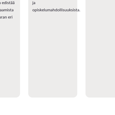
n edistää
ja
saamista
opiskelumahdollisuuksista.
uran eri