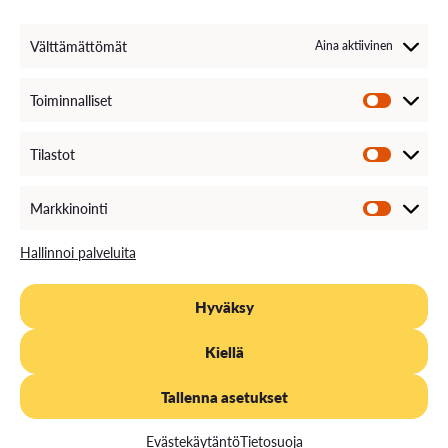
Välttämättömät
Aina aktiivinen
Toiminnalliset
Tilastot
Markkinointi
Hallinnoi palveluita
Hyväksy
Kiellä
Konetekniikan ala ja ammatit
Tallenna asetukset
Evästekäytäntö
Tietosuoja