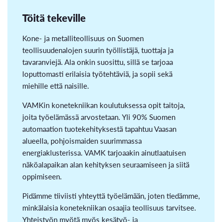
Töitä tekeville
Kone- ja metalliteollisuus on Suomen
teollisuudenalojen suurin työllistäjä, tuottaja ja
tavaranviejä. Ala onkin suosittu, sillä se tarjoaa
loputtomasti erilaisia työtehtäviä, ja sopii sekä
miehille että naisille.
VAMKin konetekniikan koulutuksessa opit taitoja,
joita työelämässä arvostetaan. Yli 90% Suomen
automaation tuotekehityksestä tapahtuu Vaasan
alueella, pohjoismaiden suurimmassa
energiaklusterissa. VAMK tarjoaakin ainutlaatuisen
näköalapaikan alan kehityksen seuraamiseen ja siitä
oppimiseen.
Pidämme tiiviisti yhteyttä työelämään, joten tiedämme,
minkälaisia konetekniikan osaajia teollisuus tarvitsee.
Yhteistyön myötä myös kesätyö- ja