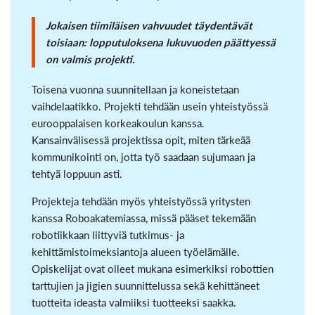
Jokaisen tiimiläisen vahvuudet täydentävät
toisiaan: lopputuloksena lukuvuoden päättyessä
on valmis projekti.
Toisena vuonna suunnitellaan ja koneistetaan
vaihdelaatikko. Projekti tehdään usein yhteistyössä
eurooppalaisen korkeakoulun kanssa.
Kansainvälisessä projektissa opit, miten tärkeää
kommunikointi on, jotta työ saadaan sujumaan ja
tehtyä loppuun asti.
Projekteja tehdään myös yhteistyössä yritysten
kanssa Roboakatemiassa, missä pääset tekemään
robotiikkaan liittyviä tutkimus- ja
kehittämistoimeksiantoja alueen työelämälle.
Opiskelijat ovat olleet mukana esimerkiksi robottien
tarttujien ja jigien suunnittelussa sekä kehittäneet
tuotteita ideasta valmiiksi tuotteeksi saakka.