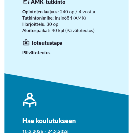
AMK-tutkinto
Opintojen laajuus:
240 op / 4 vuotta
Tutkintonimike:
Insinööri (AMK)
Harjoittelu:
30 op
Aloituspaikat:
40 kpl (Päivätoteutus)
Toteutustapa
Päivätoteutus
Hae koulutukseen
10.3.2026 -
24.3.2026