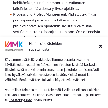
kehittämään, suunnittelemaan ja toteuttamaan
laitejärjestelmiä aidossa yritysprojektissa.
Process and Project Management: Yhdistät tekniikan
perusopinnot prosessien kehittämisen ja
projektijohtamisen opintoihin. Koulutus valmistaa
sertifioidun projektiosaajan tutkintoon. Osa opinnoista
on englanniksi.
Projektiopinnot: Työskentelet yrityksen oikeassa
Hallinnoi evästeiden
projektissa joko Suomessa tai ulkomailla.
suostumusta
Projektityöskentelyn ohella luet kirjallisuutta, teet
Käytämme evästeitä verkkosivuillamme parantaaksemme
kirjallisia tehtäviä ja raportoit oppimaasi.
käyttäjäkokemustasi, kerätäksemme sivuston käyttöä koskevia
tilastoja sekä markkinoinnin seurantaan ja kohdentamiseen. Voit
joko hyväksyä kaikkien evästeiden käytön, kieltää muut kuin
Suunnittelemme ja päivitämme tutkintojen sisältöä
välttämättömät evästeet tai valita käytettävät evästeet.
säännöllisesti, jotta ne pysyvät ajantasaisina ja vastaavat
Voit milloin tahansa muuttaa tekemääsi valintaa oikean alalaidan
työelämän tarpeita. Pidätämme oikeuden muutoksiin.
kelluvan keltaisen "hallinnoi evästeiden suostumusta" –painikkeen
tai
Evästekäytäntö
-sivun kautta.
Konetekniikka, päivätoteutus opetussuunnitelma