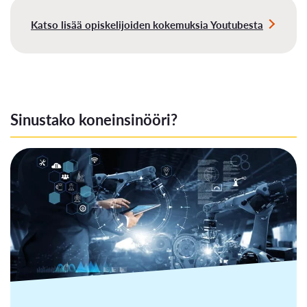
Katso lisää opiskelijoiden kokemuksia Youtubesta
Sinustako koneinsinööri?