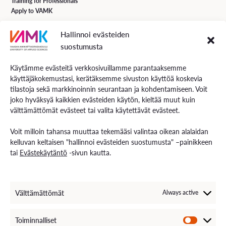
Training for Professionals
Apply to VAMK
Hallinnoi evästeiden
VAMK Services
suostumusta
Research and Development
Services for Business
Käytämme evästeitä verkkosivuillamme parantaaksemme
Services for students
käyttäjäkokemustasi, kerätäksemme sivuston käyttöä koskevia
Energiaa online newspaper
tilastoja sekä markkinoinnin seurantaan ja kohdentamiseen. Voit
joko hyväksyä kaikkien evästeiden käytön, kieltää muut kuin
välttämättömät evästeet tai valita käytettävät evästeet.
Contact us
Voit milloin tahansa muuttaa tekemääsi valintaa oikean alalaidan
Contact us and visiting hours
kelluvan keltaisen "hallinnoi evästeiden suostumusta" –painikkeen
Staff Search
tai
Evästekäytäntö
-sivun kautta.
EXAM – electronic exam
For Media
Invoice Information
VAMK´s Feedback channel
Välttämättömät
Always active
Come Work with Us
Toiminnalliset