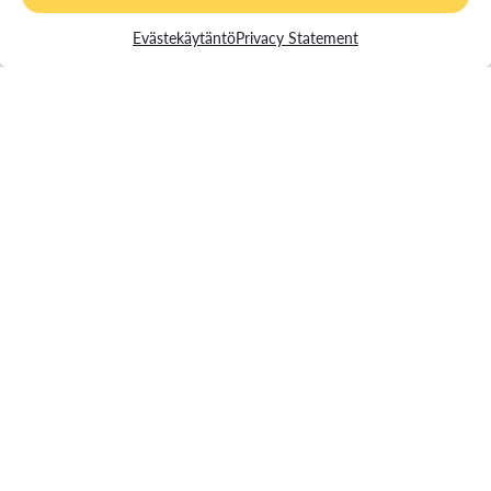
Evästekäytäntö
Privacy Statement
Student Campus