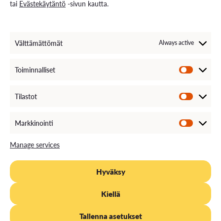
tai
Evästekäytäntö
-sivun kautta.
Välttämättömät
Always active
Toiminnalliset
Tilastot
Markkinointi
General Examinations and Retakings
Manage services
Hyväksy
Kiellä
Tallenna asetukset