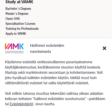
Study at VAMK
Bachelor´s Degrees
Master´s Degrees
Open UAS
Specialisation Courses
Training for Professionals
Apply to VAMK
Hallinnoi evästeiden
VAMK Services
suostumusta
Research and Development
Services for Business
Käytämme evästeitä verkkosivuillamme parantaaksemme
Services for students
käyttäjäkokemustasi, kerätäksemme sivuston käyttöä koskevia
Energiaa online newspaper
tilastoja sekä markkinoinnin seurantaan ja kohdentamiseen. Voit
joko hyväksyä kaikkien evästeiden käytön, kieltää muut kuin
välttämättömät evästeet tai valita käytettävät evästeet.
Contact us
Voit milloin tahansa muuttaa tekemääsi valintaa oikean alalaidan
Contact us and visiting hours
kelluvan keltaisen "hallinnoi evästeiden suostumusta" –painikkeen
Staff Search
tai
Evästekäytäntö
-sivun kautta.
EXAM – electronic exam
For Media