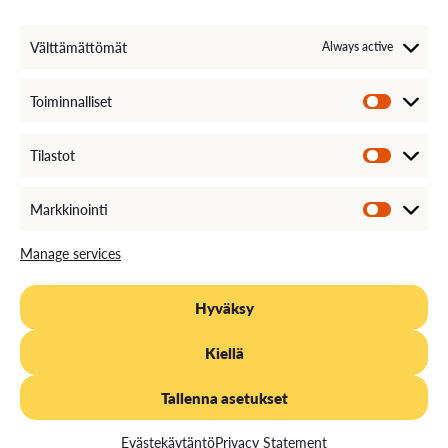
Invoice Information
VAMK´s Feedback channel
Välttämättömät
Always active
Come Work with Us
Toiminnalliset
Tilastot
Markkinointi
Manage services
Hyväksy
PRIVACY STATEMENT
EVÄSTEKÄYTÄNTÖ
SAAVUTETTAVUUS
Kiellä
DOCUMENT PUBLICITY DESCRIPTION
Tallenna asetukset
Evästekäytäntö
Privacy Statement