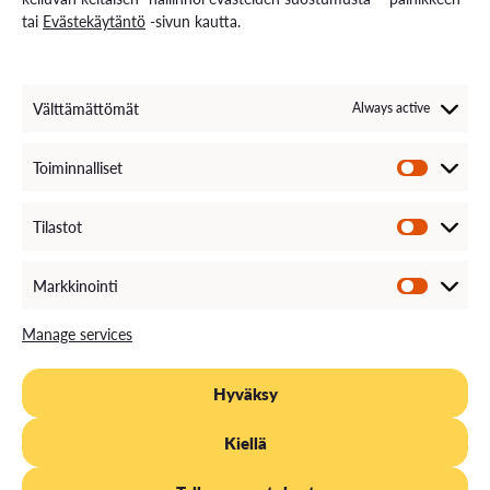
tai
Evästekäytäntö
-sivun kautta.
EXAM – electronic exam
For Media
Invoice Information
VAMK´s Feedback channel
Välttämättömät
Always active
Come Work with Us
Toiminnalliset
Tilastot
Markkinointi
Manage services
Hyväksy
PRIVACY STATEMENT
EVÄSTEKÄYTÄNTÖ
SAAVUTETTAVUUS
Kiellä
DOCUMENT PUBLICITY DESCRIPTION