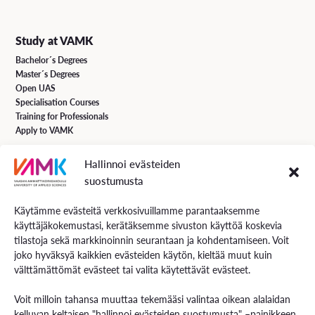
Study at VAMK
Bachelor´s Degrees
Master´s Degrees
Open UAS
Specialisation Courses
Training for Professionals
Apply to VAMK
Hallinnoi evästeiden
VAMK Services
suostumusta
Research and Development
Services for Business
Käytämme evästeitä verkkosivuillamme parantaaksemme
Services for students
käyttäjäkokemustasi, kerätäksemme sivuston käyttöä koskevia
Energiaa online newspaper
tilastoja sekä markkinoinnin seurantaan ja kohdentamiseen. Voit
joko hyväksyä kaikkien evästeiden käytön, kieltää muut kuin
välttämättömät evästeet tai valita käytettävät evästeet.
Contact us
Voit milloin tahansa muuttaa tekemääsi valintaa oikean alalaidan
Contact us and visiting hours
kelluvan keltaisen "hallinnoi evästeiden suostumusta" –painikkeen
Staff Search