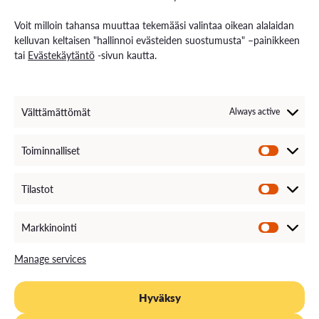
Contact us
Voit milloin tahansa muuttaa tekemääsi valintaa oikean alalaidan
Contact us and visiting hours
kelluvan keltaisen "hallinnoi evästeiden suostumusta" –painikkeen
Staff Search
tai
Evästekäytäntö
-sivun kautta.
EXAM – electronic exam
For Media
Invoice Information
VAMK´s Feedback channel
Välttämättömät
Always active
Come Work with Us
Toiminnalliset
Tilastot
Markkinointi
Manage services
Hyväksy