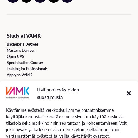
Study at VAMK
Bachelor´s Degrees
Master´s Degrees
Open UAS
Specialisation Courses
Training for Professionals
Apply to VAMK
Hallinnoi evästeiden
VAMK Services
suostumusta
Research and Development
Services for Business
Käytämme evästeitä verkkosivuillamme parantaaksemme
Services for students
käyttäjäkokemustasi, kerätäksemme sivuston käyttöä koskevia
Energiaa online newspaper
tilastoja sekä markkinoinnin seurantaan ja kohdentamiseen. Voit
joko hyväksyä kaikkien evästeiden käytön, kieltää muut kuin
välttämättömät evästeet tai valita käytettävät evästeet.