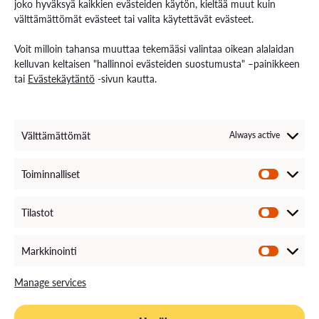
joko hyväksyä kaikkien evästeiden käytön, kieltää muut kuin
välttämättömät evästeet tai valita käytettävät evästeet.
Contact us
Voit milloin tahansa muuttaa tekemääsi valintaa oikean alalaidan
Contact us and visiting hours
kelluvan keltaisen "hallinnoi evästeiden suostumusta" –painikkeen
Staff Search
tai
Evästekäytäntö
-sivun kautta.
EXAM – electronic exam
For Media
Invoice Information
VAMK´s Feedback channel
Välttämättömät
Always active
Come Work with Us
Toiminnalliset
Tilastot
Markkinointi
Manage services