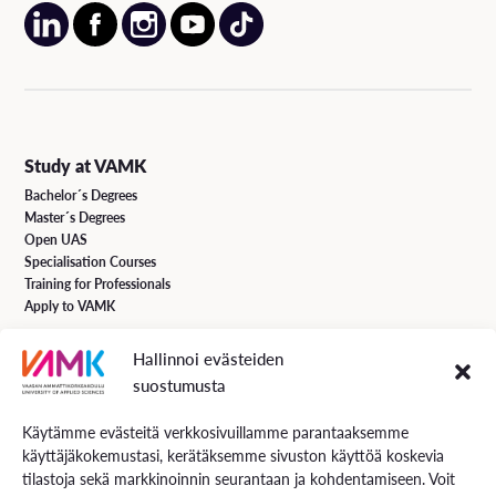
Study at VAMK
Bachelor´s Degrees
Master´s Degrees
Open UAS
Specialisation Courses
Training for Professionals
Apply to VAMK
Hallinnoi evästeiden
VAMK Services
suostumusta
Research and Development
Services for Business
Käytämme evästeitä verkkosivuillamme parantaaksemme
Services for students
käyttäjäkokemustasi, kerätäksemme sivuston käyttöä koskevia
Energiaa online newspaper
tilastoja sekä markkinoinnin seurantaan ja kohdentamiseen. Voit