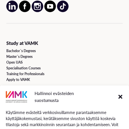
Study at VAMK
Bachelor´s Degrees
Master´s Degrees
Open UAS
Specialisation Courses
Training for Professionals
Apply to VAMK
Hallinnoi evästeiden
VAMK Services
suostumusta
Research and Development
Services for Business
Käytämme evästeitä verkkosivuillamme parantaaksemme
Services for students
käyttäjäkokemustasi, kerätäksemme sivuston käyttöä koskevia
Energiaa online newspaper
tilastoja sekä markkinoinnin seurantaan ja kohdentamiseen. Voit