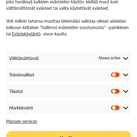
joko hyväksyä kaikkien evästeiden käytön, kieltää muut kuin
välttämättömät evästeet tai valita käytettävät evästeet.
Contact us
Voit milloin tahansa muuttaa tekemääsi valintaa oikean alalaidan
Contact us and visiting hours
kelluvan keltaisen "hallinnoi evästeiden suostumusta" –painikkeen
Staff Search
tai
Evästekäytäntö
-sivun kautta.
EXAM – electronic exam
For Media
Invoice Information
VAMK´s Feedback channel
Välttämättömät
Always active
Come Work with Us
Toiminnalliset
Tilastot
Markkinointi
Manage services