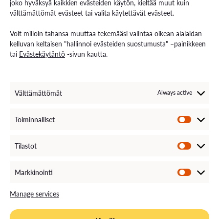
joko hyväksyä kaikkien evästeiden käytön, kieltää muut kuin
välttämättömät evästeet tai valita käytettävät evästeet.
Contact us
Voit milloin tahansa muuttaa tekemääsi valintaa oikean alalaidan
Contact us and visiting hours
kelluvan keltaisen "hallinnoi evästeiden suostumusta" –painikkeen
Staff Search
tai
Evästekäytäntö
-sivun kautta.
EXAM – electronic exam
For Media
Invoice Information
VAMK´s Feedback channel
Välttämättömät
Always active
Come Work with Us
Toiminnalliset
Tilastot
Markkinointi
Manage services