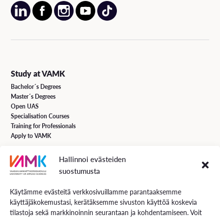
Study at VAMK
Bachelor´s Degrees
Master´s Degrees
Open UAS
Specialisation Courses
Training for Professionals
Apply to VAMK
Hallinnoi evästeiden
VAMK Services
suostumusta
Research and Development
Services for Business
Käytämme evästeitä verkkosivuillamme parantaaksemme
Services for students
käyttäjäkokemustasi, kerätäksemme sivuston käyttöä koskevia
Energiaa online newspaper
tilastoja sekä markkinoinnin seurantaan ja kohdentamiseen. Voit