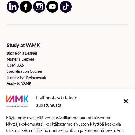
Study at VAMK
Bachelor´s Degrees
Master´s Degrees
Open UAS
Specialisation Courses
Training for Professionals
Apply to VAMK
Hallinnoi evästeiden
VAMK Services
suostumusta
Research and Development
Services for Business
Käytämme evästeitä verkkosivuillamme parantaaksemme
Services for students
käyttäjäkokemustasi, kerätäksemme sivuston käyttöä koskevia
Energiaa online newspaper
tilastoja sekä markkinoinnin seurantaan ja kohdentamiseen. Voit