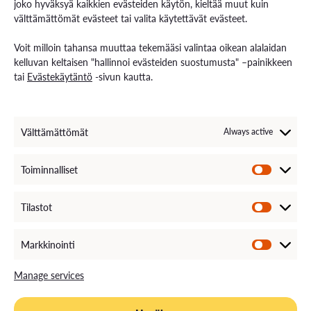
joko hyväksyä kaikkien evästeiden käytön, kieltää muut kuin
välttämättömät evästeet tai valita käytettävät evästeet.
Contact us
Voit milloin tahansa muuttaa tekemääsi valintaa oikean alalaidan
Contact us and visiting hours
kelluvan keltaisen "hallinnoi evästeiden suostumusta" –painikkeen
Staff Search
tai
Evästekäytäntö
-sivun kautta.
EXAM – electronic exam
For Media
Invoice Information
VAMK´s Feedback channel
Välttämättömät
Always active
Come Work with Us
Toiminnalliset
Tilastot
Markkinointi
Manage services