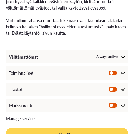
joko hyväksyä kaikkien evästeiden käytön, kieltää muut kuin
välttämättömät evästeet tai valita käytettävät evästeet.
Contact us
Voit milloin tahansa muuttaa tekemääsi valintaa oikean alalaidan
Contact us and visiting hours
kelluvan keltaisen "hallinnoi evästeiden suostumusta" –painikkeen
Staff Search
tai
Evästekäytäntö
-sivun kautta.
EXAM – electronic exam
For Media
Invoice Information
VAMK´s Feedback channel
Välttämättömät
Always active
Come Work with Us
Toiminnalliset
Tilastot
Markkinointi
Manage services