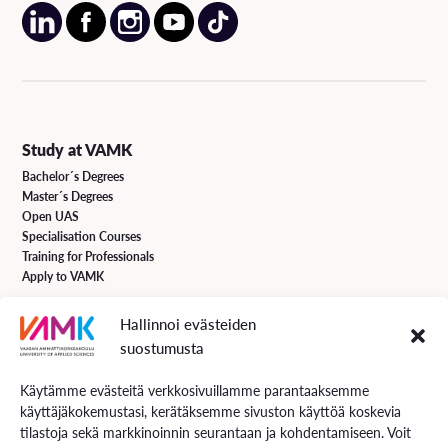
Study at VAMK
Bachelor´s Degrees
Master´s Degrees
Open UAS
Specialisation Courses
Training for Professionals
Apply to VAMK
Hallinnoi evästeiden
VAMK Services
suostumusta
Research and Development
Services for Business
Käytämme evästeitä verkkosivuillamme parantaaksemme
Services for students
käyttäjäkokemustasi, kerätäksemme sivuston käyttöä koskevia
Energiaa online newspaper
tilastoja sekä markkinoinnin seurantaan ja kohdentamiseen. Voit