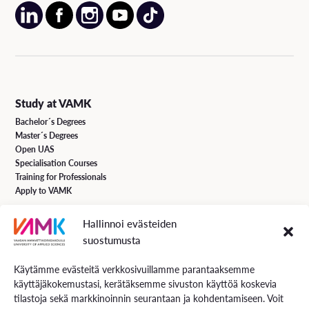
Study at VAMK
Bachelor´s Degrees
Master´s Degrees
Open UAS
Specialisation Courses
Training for Professionals
Apply to VAMK
Hallinnoi evästeiden
VAMK Services
suostumusta
Research and Development
Services for Business
Käytämme evästeitä verkkosivuillamme parantaaksemme
Services for students
käyttäjäkokemustasi, kerätäksemme sivuston käyttöä koskevia
Energiaa online newspaper
tilastoja sekä markkinoinnin seurantaan ja kohdentamiseen. Voit