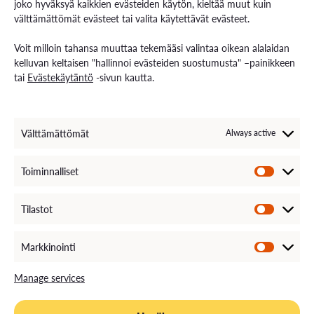
joko hyväksyä kaikkien evästeiden käytön, kieltää muut kuin
välttämättömät evästeet tai valita käytettävät evästeet.
Contact us
Voit milloin tahansa muuttaa tekemääsi valintaa oikean alalaidan
Contact us and visiting hours
kelluvan keltaisen "hallinnoi evästeiden suostumusta" –painikkeen
Staff Search
tai
Evästekäytäntö
-sivun kautta.
EXAM – electronic exam
For Media
Invoice Information
VAMK´s Feedback channel
Välttämättömät
Always active
Come Work with Us
Toiminnalliset
Tilastot
Markkinointi
Manage services