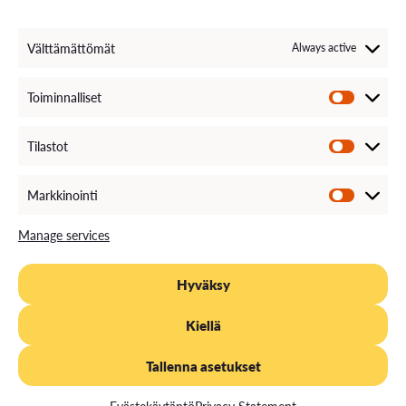
Invoice Information
VAMK´s Feedback channel
Välttämättömät
Always active
Come Work with Us
Toiminnalliset
Tilastot
Markkinointi
Manage services
Hyväksy
PRIVACY STATEMENT
EVÄSTEKÄYTÄNTÖ
SAAVUTETTAVUUS
Kiellä
DOCUMENT PUBLICITY DESCRIPTION
Tallenna asetukset