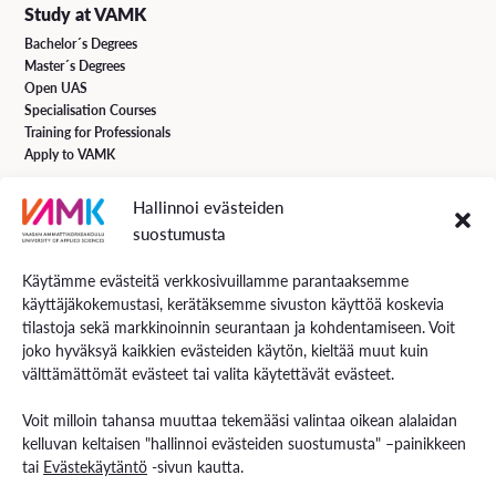
Study at VAMK
Bachelor´s Degrees
Master´s Degrees
Open UAS
Specialisation Courses
Training for Professionals
Apply to VAMK
Hallinnoi evästeiden
VAMK Services
suostumusta
Research and Development
Services for Business
Käytämme evästeitä verkkosivuillamme parantaaksemme
Services for students
käyttäjäkokemustasi, kerätäksemme sivuston käyttöä koskevia
Energiaa online newspaper
tilastoja sekä markkinoinnin seurantaan ja kohdentamiseen. Voit
joko hyväksyä kaikkien evästeiden käytön, kieltää muut kuin
välttämättömät evästeet tai valita käytettävät evästeet.
Contact us
Voit milloin tahansa muuttaa tekemääsi valintaa oikean alalaidan
Contact us and visiting hours
kelluvan keltaisen "hallinnoi evästeiden suostumusta" –painikkeen
Staff Search
tai
Evästekäytäntö
-sivun kautta.
EXAM – electronic exam
For Media