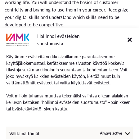
working life. You will understand the basics of customer
centricity and branding to use them in your career. Recognize
your digital skills and understand which skills need to be
developed to be competitive.
Hallinnoi evästeiden
Explore your strengths and develop the soft and hard skills to
suostumusta
reach your goals!
Käytämme evästeitä verkkosivuillamme parantaaksemme
The course consists of three separate components.
käyttäjäkokemustasi, kerätäksemme sivuston käyttöä koskevia
tilastoja sekä markkinoinnin seurantaan ja kohdentamiseen. Voit
Mode of Teaching and Methods
joko hyväksyä kaikkien evästeiden käytön, kieltää muut kuin
välttämättömät evästeet tai valita käytettävät evästeet.
Module 1) Soft studies module as contact teaching.
Modules 2 & 3) Branding, customer centricity and digital
Voit milloin tahansa muuttaa tekemääsi valintaa oikean alalaidan
kelluvan keltaisen "hallinnoi evästeiden suostumusta" –painikkeen
competences as self-paced online courses
tai
Evästekäytäntö
-sivun kautta.
Study Material
Module 1: Contact teaching, reading and homework
Välttämättömät
Always active