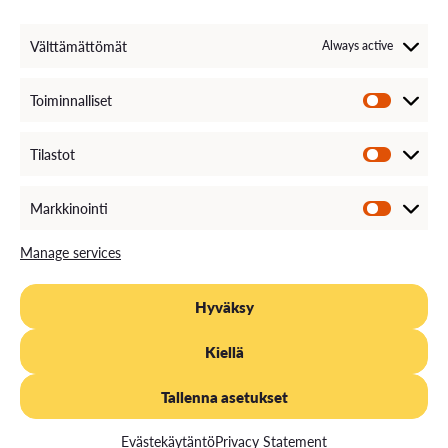
Invoice Information
VAMK´s Feedback channel
Välttämättömät
Always active
Come Work with Us
Toiminnalliset
Tilastot
Markkinointi
Manage services
Hyväksy
PRIVACY STATEMENT
EVÄSTEKÄYTÄNTÖ
SAAVUTETTAVUUS
Kiellä
DOCUMENT PUBLICITY DESCRIPTION
Tallenna asetukset
Evästekäytäntö
Privacy Statement