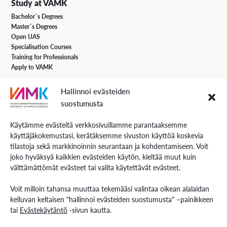
Study at VAMK
Bachelor´s Degrees
Master´s Degrees
Open UAS
Specialisation Courses
Training for Professionals
Apply to VAMK
Hallinnoi evästeiden
VAMK Services
suostumusta
Research and Development
Services for Business
Käytämme evästeitä verkkosivuillamme parantaaksemme
Services for students
käyttäjäkokemustasi, kerätäksemme sivuston käyttöä koskevia
Energiaa online newspaper
tilastoja sekä markkinoinnin seurantaan ja kohdentamiseen. Voit
joko hyväksyä kaikkien evästeiden käytön, kieltää muut kuin
välttämättömät evästeet tai valita käytettävät evästeet.
Contact us
Voit milloin tahansa muuttaa tekemääsi valintaa oikean alalaidan
Contact us and visiting hours
kelluvan keltaisen "hallinnoi evästeiden suostumusta" –painikkeen
Staff Search
tai
Evästekäytäntö
-sivun kautta.
EXAM – electronic exam
For Media