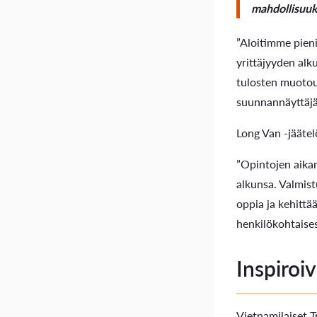
mahdollisuuk
”Aloitimme pieni
yrittäjyyden alk
tulosten muotou
suunnannäyttäjä 
Long Van -jäätel
”Opintojen aikan
alkunsa. Valmis
oppia ja kehittä
henkilökohtaisest
Inspiroiv
Vietnamilaiset 