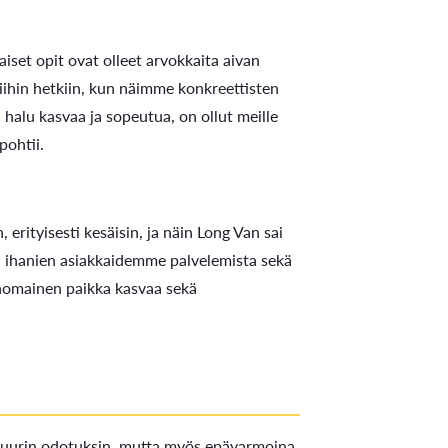
iset opit ovat olleet arvokkaita aivan
niihin hetkiin, kun näimme konkreettisten
alu kasvaa ja sopeutua, on ollut meille
pohtii.
rityisesti kesäisin, ja näin Long Van sai
a ihanien asiakkaidemme palvelemista sekä
rinomainen paikka kasvaa sekä
 suurin odotuksin, mutta myös epävarmoina