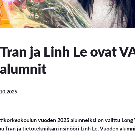
Opintoseteli
Tran ja Linh Le ovat
LOMAKKEET JA SÄÄDÖKSET
alumnit
Lomakkeet
Tutkintosääntö
.10.2025
Tutkintolautakunta
ikorkeakoulun vuoden 2025 alumneiksi on valittu Long Va
 Tran ja tietotekniikan insinööri Linh Le. Vuoden alumni 