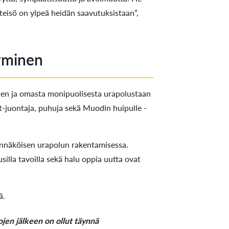
teisö on ylpeä heidän saavutuksistaan”,
tyminen
en ja omasta monipuolisesta urapolustaan
t-juontaja, puhuja sekä Muodin huipulle -
nnäköisen urapolun rakentamisessa.
silla tavoilla sekä halu oppia uutta ovat
ä.
en jälkeen on ollut täynnä