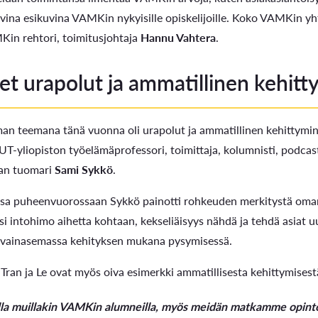
ivina esikuvina VAMKin nykyisille opiskelijoille. Koko VAMKin yh
in rehtori, toimitusjohtaja
Hannu Vahtera
.
iset urapolut ja ammatillinen kehit
n teemana tänä vuonna oli urapolut ja ammatillinen kehittymin
T-yliopiston työelämäprofessori, toimittaja, kolumnisti, podcas
man tuomari
Sami Sykkö
.
ssa puheenvuorossaan Sykkö painotti rohkeuden merkitystä oma
i intohimo aihetta kohtaan, kekseliäisyys nähdä ja tehdä asiat uu
vainasemassa kehityksen mukana pysymisessä.
ran ja Le ovat myös oiva esimerkki ammatillisesta kehittymisest
la muillakin VAMKin alumneilla, myös meidän matkamme opintoj