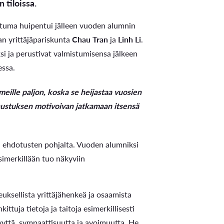
tiloissa.
htuma huipentui jälleen vuoden alumnin
an yrittäjäpariskunta
Chau Tran
ja
Linh Li
.
si ja perustivat valmistumisensa jälkeen
essa.
meille paljon, koska se heijastaa vuosien
nnustuksen motivoivan jatkamaan itsensä
n ehdotusten pohjalta. Vuoden alumniksi
imerkillään tuo näkyviin
uksellista yrittäjähenkeä ja osaamista
tuja tietoja ja taitoja esimerkillisesti
yttä, sympaattisuutta ja avoimuutta. He