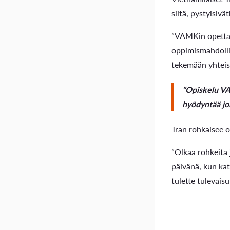
siitä, pystyisi
”VAMKin opettaj
oppimismahdolli
tekemään yhteist
”Opiskelu VAM
hyödyntää jo
Tran rohkaisee 
”Olkaa rohkeita 
päivänä, kun kat
tulette tulevais