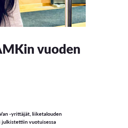
 VAMKin vuoden
n -yrittäjät, liiketalouden
julkistettiin vuotuisessa