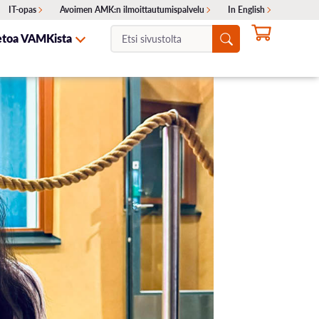
IT-opas
Avoimen AMK:n ilmoittautumispalvelu
In English
Etsi
etoa VAMKista
sivustolta:
NTA
ITA
SKELIJAYHTEISTYÖ
HAKEMINEN
OTA YHTEYTTÄ
Ajankohtaiset haut
Erillishaku
ukset
Siirtohaku
Lisähaku
Valintakokeet
Opinto-ohjaajille