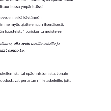
ttuurisessa ympäristössä.
isyyden, sekä käytännön
imme myös ajattelemaan itsenäisesti,
ään haasteista”, pariskunta muistelee.
ana, olla avoin uusille asioille ja
la”, sanoo Le.
kokeilemista tai epäonnistumista. Jonain
dostavat perustan niille askeleille, joita