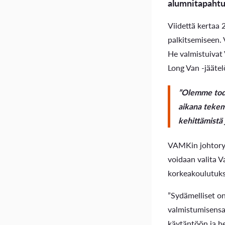
alumnitapahtu
Viidettä kertaa
palkitsemiseen. 
He valmistuivat 
Long Van -jäätel
”Olemme todel
aikana tekem
kehittämistä 
VAMKin johtoryh
voidaan valita 
korkeakoulutuks
”Sydämelliset on
valmistumisensa 
käytäntöön ja h