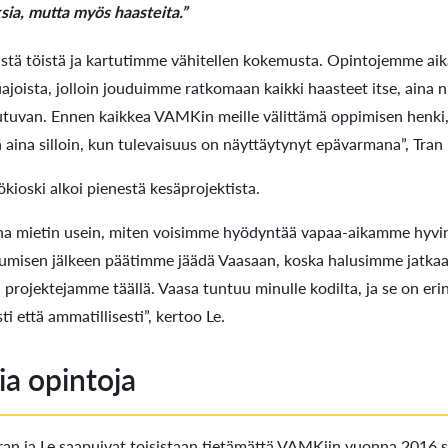
sia, mutta myös haasteita.”
stä töistä ja kartutimme vähitellen kokemusta. Opintojemme aika
uajoista, jolloin jouduimme ratkomaan kaikki haasteet itse, aina 
tuvan. Ennen kaikkea VAMKin meille välittämä oppimisen henki, h
aina silloin, kun tulevaisuus on näyttäytynyt epävarmana”, Tran 
ökioski alkoi pienestä kesäprojektista.
a mietin usein, miten voisimme hyödyntää vapaa-aikamme hyvin, e
tumisen jälkeen päätimme jäädä Vaasaan, koska halusimme jatka
ä projektejamme täällä. Vaasa tuntuu minulle kodilta, ja se on e
i että ammatillisesti”, kertoo Le.
ia opintoja
Tran ja Le saapuivat toisistaan tietämättä VAMKiin vuonna 2016