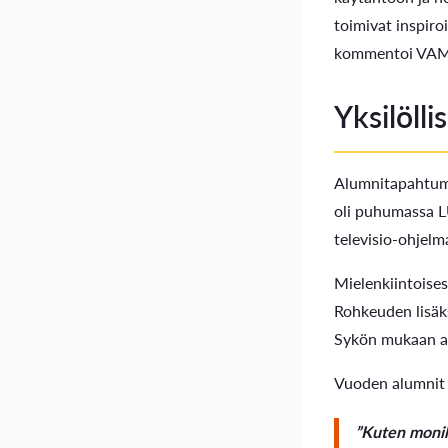
toimivat inspiro
kommentoi VAMK
Yksilöll
Alumnitapahtuma
oli puhumassa LU
televisio-ohjel
Mielenkiintoise
Rohkeuden lisäks
Sykön mukaan a
Vuoden alumnit T
”Kuten monil