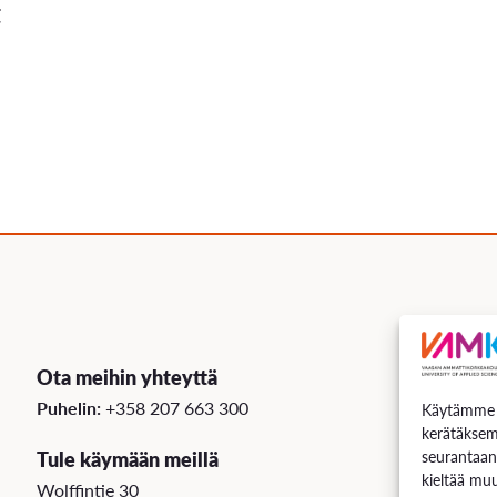
t
Ota meihin yhteyttä
Puhelin:
+358 207 663 300
Käytämme e
kerätäksem
Tule käymään meillä
seurantaan
kieltää muu
Wolffintie 30