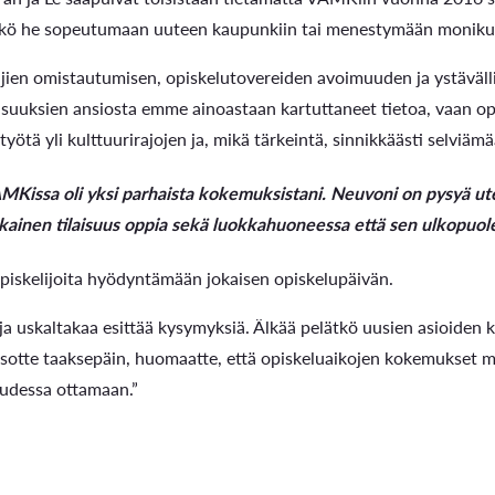
vätkö he sopeutumaan uuteen kaupunkiin tai menestymään monikul
ien omistautumisen, opiskelutovereiden avoimuuden ja ystäväll
suuksien ansiosta emme ainoastaan kartuttaneet tietoa, vaan op
yötä yli kulttuurirajojen ja, mikä tärkeintä, sinnikkäästi selviäm
Kissa oli yksi parhaista kokemuksistani. Neuvoni on pysyä utelia
kainen tilaisuus oppia sekä luokkahuoneessa että sen ulkopuolel
opiskelijoita hyödyntämään jokaisen opiskelupäivän.
ja uskaltakaa esittää kysymyksiä. Älkää pelätkö uusien asioiden 
sotte taaksepäin, huomaatte, että opiskeluaikojen kokemukset muo
uudessa ottamaan.”