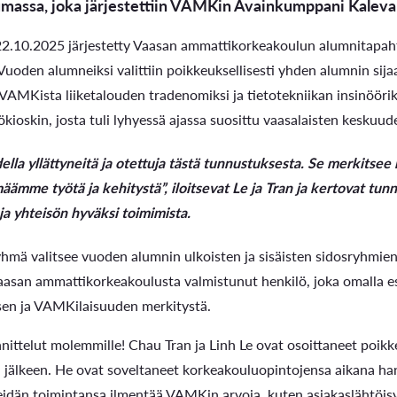
massa, joka järjestettiin VAMKin Avainkumppani Kalevan 
 22.10.2025 järjestetty Vaasan ammattikorkeakoulun alumnitapa
Vuoden alumneiksi valittiin poikkeuksellisesti yhden alumnin sija
VAMKista liiketalouden tradenomiksi ja tietotekniikan insinöörik
ökioskin, josta tuli lyhyessä ajassa suosittu vaasalaisten keskuud
la yllättyneitä ja otettuja tästä tunnustuksesta. Se merkitsee 
äämme työtä ja kehitystä”, iloitsevat Le ja Tran ja kertovat tu
ja yhteisön hyväksi toimimista.
mä valitsee vuoden alumnin ulkoisten ja sisäisten sidosryhmie
Vaasan ammattikorkeakoulusta valmistunut henkilö, joka omalla es
en ja VAMKilaisuuden merkitystä.
nittelut molemmille! Chau Tran ja Linh Le ovat osoittaneet poikke
jälkeen. He ovat soveltaneet korkeakouluopintojensa aikana hankit
eidän toimintansa ilmentää VAMKin arvoja, kuten asiakaslähtöisy