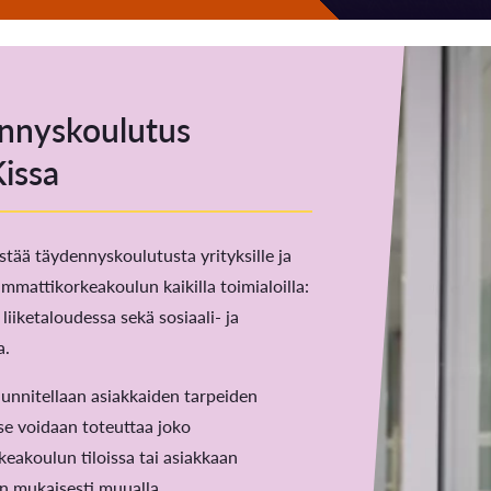
nnyskoulutus
issa
tää täydennyskoulutusta yrityksille ja
ammattikorkeakoulun kaikilla toimialoilla:
 liiketaloudessa sekä sosiaali- ja
a.
unnitellaan asiakkaiden tarpeiden
se voidaan toteuttaa joko
eakoulun tiloissa tai asiakkaan
n mukaisesti muualla.