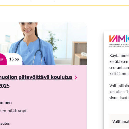
Käytämme e
us
15 op
kerätäksem
seurantaan
kieltää muu
huollon pätevöittävä koulutus
.2025
Voit milloi
keltaisen "
sivun kautt
uminen
nen päättynyt
Välttämä
teutus