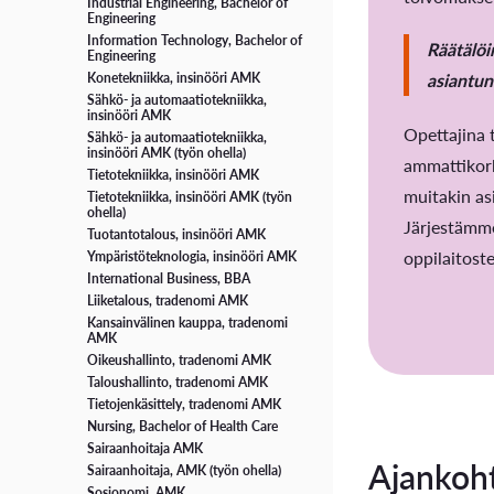
Industrial Engineering, Bachelor of
Engineering
Information Technology, Bachelor of
Räätälö
Engineering
asiantun
Konetekniikka, insinööri AMK
Sähkö- ja automaatiotekniikka,
insinööri AMK
Opettajina t
Sähkö- ja automaatiotekniikka,
insinööri AMK (työn ohella)
ammattikork
Tietotekniikka, insinööri AMK
muitakin as
Tietotekniikka, insinööri AMK (työn
ohella)
Järjestämme
Tuotantotalous, insinööri AMK
oppilaitost
Ympäristöteknologia, insinööri AMK
International Business, BBA
Liiketalous, tradenomi AMK
Kansainvälinen kauppa, tradenomi
AMK
Oikeushallinto, tradenomi AMK
Taloushallinto, tradenomi AMK
Tietojenkäsittely, tradenomi AMK
Nursing, Bachelor of Health Care
Sairaanhoitaja AMK
Ajankoh
Sairaanhoitaja, AMK (työn ohella)
Sosionomi, AMK