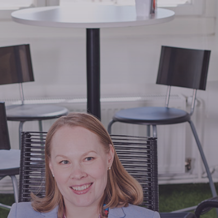
Opintoseteli
LOMAKKEET JA SÄÄDÖKSET
Lomakkeet
Tutkintosääntö
Tutkintolautakunta