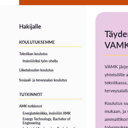
Hakijalle
Täyde
VAMK
KOULUTUKSEMME
Tekniikan koulutus
Insinööriksi työn ohella
VAMK järjes
Liiketalouden koulutus
yhteisöille 
Sosiaali- ja terveysalan koulutus
tekniikassa,
terveysalall
TUTKINNOT
Koulutus su
AMK-tutkinnot
mukaan, ja 
Energiatekniikka, insinööri AMK
ammattikork
Energy Technology, Bachelor of
Engineering
toivomukse