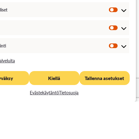
liset
inti
alveluita
itystä tai organisaatiota!
yväksy
Kiellä
Tallenna asetukset
Evästekäytäntö
Tietosuoja
Tommi Siljamäki
Kehittämispäällikkö
- ja liiketoiminta/TKI-hallinto