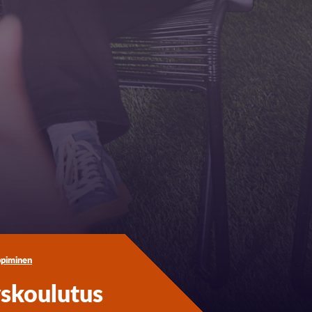
ppiminen
skoulutus