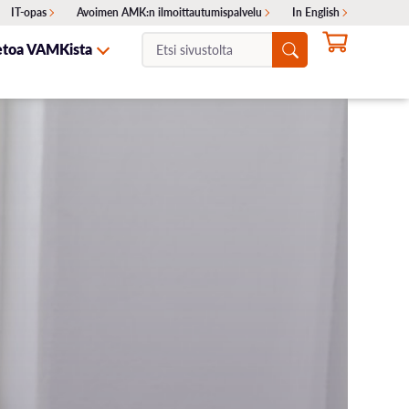
IT-opas
Avoimen AMK:n ilmoittautumispalvelu
In English
Etsi
etoa VAMKista
sivustolta:
NTA
ITA
SKELIJAYHTEISTYÖ
HAKEMINEN
OTA YHTEYTTÄ
Ajankohtaiset haut
Erillishaku
ukset
Siirtohaku
Lisähaku
Valintakokeet
Opinto-ohjaajille