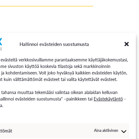
Hallinnoi evästeiden suostumusta
västeitä verkkosivuillamme parantaaksemme käyttäjäkokemustasi,
me sivuston käyttöä koskevia tilastoja sekä markkinoinnin
 ja kohdentamiseen. Voit joko hyväksyä kaikkien evästeiden käytön,
t kuin välttämättömät evästeet tai valita käytettävät evästeet.
n tahansa muuttaa tekemääsi valintaa oikean alalaidan kelluvan
hallinnoi evästeiden suostumusta" –painikkeen tai
Evästekäytäntö
-
a.
ttömät
Aina aktiivinen