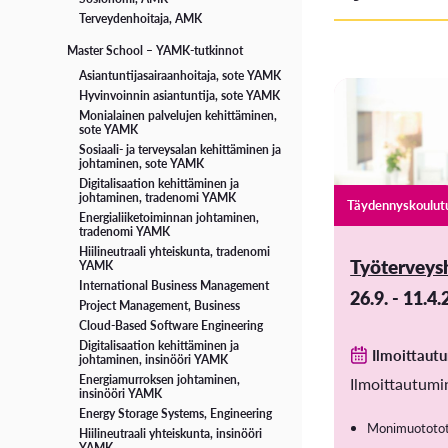
Terveydenhoitaja, AMK
Master School – YAMK-tutkinnot
Asiantuntijasairaanhoitaja, sote YAMK
Hyvinvoinnin asiantuntija, sote YAMK
Monialainen palvelujen kehittäminen,
sote YAMK
Sosiaali- ja terveysalan kehittäminen ja
johtaminen, sote YAMK
Digitalisaation kehittäminen ja
johtaminen, tradenomi YAMK
Täydennyskoulut
Energialiiketoiminnan johtaminen,
tradenomi YAMK
Hiilineutraali yhteiskunta, tradenomi
Työterveys
YAMK
International Business Management
26.9. - 11.4
Project Management, Business
Cloud-Based Software Engineering
Digitalisaation kehittäminen ja
Ilmoittaut
johtaminen, insinööri YAMK
Energiamurroksen johtaminen,
Ilmoittautumi
insinööri YAMK
Energy Storage Systems, Engineering
Monimuototo
Hiilineutraali yhteiskunta, insinööri
YAMK