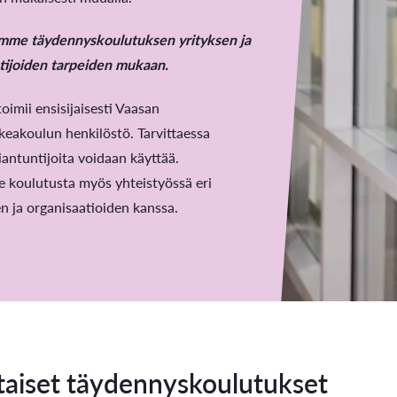
imme täydennyskoulutuksen yrityksen ja
tijoiden tarpeiden mukaan.
oimii ensisijaisesti Vaasan
eakoulun henkilöstö. Tarvittaessa
iantuntijoita voidaan käyttää.
 koulutusta myös yhteistyössä eri
en ja organisaatioiden kanssa.
taiset täydennyskoulutukset