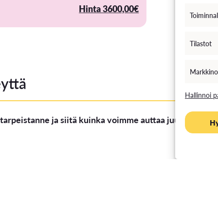
Hinta 3600,00€
Toiminnal
Tilastot
Markkino
yttä
Hallinnoi p
tarpeistanne ja siitä kuinka voimme auttaa juuri sinun yr
H
TKI