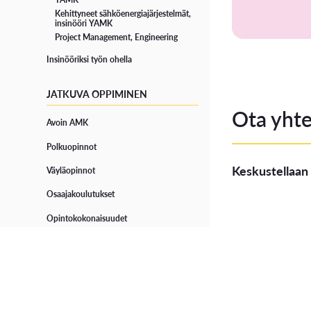
Kehittyneet sähköenergiajärjestelmät,
insinööri YAMK
Project Management, Engineering
Insinööriksi työn ohella
JATKUVA OPPIMINEN
Ota yhte
Avoin AMK
Polkuopinnot
Keskustellaan 
Väyläopinnot
Osaajakoulutukset
Opintokokonaisuudet
Erikoistumiskoulutukset
Täydennyskoulutus
Opintoseteli