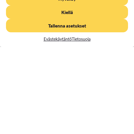
oppimisvaikeuksiin.
Kiellä
Tallenna asetukset
Lue lisää tai varaa aika
Evästekäytäntö
Tietosuoja