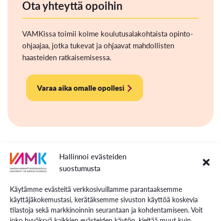
Ota yhteyttä opoihin
VAMKissa toimii kolme koulutusalakohtaista opinto-
ohjaajaa, jotka tukevat ja ohjaavat mahdollisten
haasteiden ratkaisemisessa.
Varaa aika omalle opollesi
Hallinnoi evästeiden
suostumusta
Käytämme evästeitä verkkosivuillamme parantaaksemme
käyttäjäkokemustasi, kerätäksemme sivuston käyttöä koskevia
tilastoja sekä markkinoinnin seurantaan ja kohdentamiseen. Voit
joko hyväksyä kaikkien evästeiden käytön, kieltää muut kuin