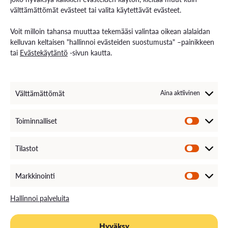
välttämättömät evästeet tai valita käytettävät evästeet.
Voit milloin tahansa muuttaa tekemääsi valintaa oikean alalaidan
kelluvan keltaisen "hallinnoi evästeiden suostumusta" –painikkeen
tai
Evästekäytäntö
-sivun kautta.
Välttämättömät
Aina aktiivinen
Ota yhteyttä kuraattoriin
Toiminnalliset
Halutessasi keskustella opintojen ohella
Tilastot
elämäntilanteestasi, arjen toimivuudesta, jaksamisesta
tai opiskelun haasteista, voit olla yhteydessä
Markkinointi
kuraattoriimme. Opiskeluiden aikana esiin tulevia
haasteita voivat olla mm. ajanhallinta, tehtävien
Hallinnoi palveluita
aloittamisen tai loppuunsaattamisen vaikeus,
keskittyminen, motivaatio, stressi tai jännittäminen.
Hyväksy
Kuraattorilta voit pyytää tukea myös