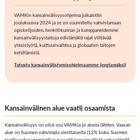
VAMKin kansainvälisyysohjelma julkaistiin
joulukuussa 2024 ja se on suunniteltu vahvistamaan
opiskelijoiden, henkilökunnan ja kumppaneidemme
kansainvälisyystaitoja edistämällä rajat ylittävää
yhteistyötä, kulttuurivaihtoa ja globaalien taitojen
kehittämistä.
Tutustu kansainvälistymisohjelmaamme (englanniksi)
Kansainvälinen alue vaatii osaamista
Kansainvälisyys on ollut osa VAMKia jo alusta lähtien. Vaasan
alue on Suomen vahvimpia vientialueita (12% koko Suomen
teollisuuden viennistä) ja kysyntä kansainvälistä yrityselämää