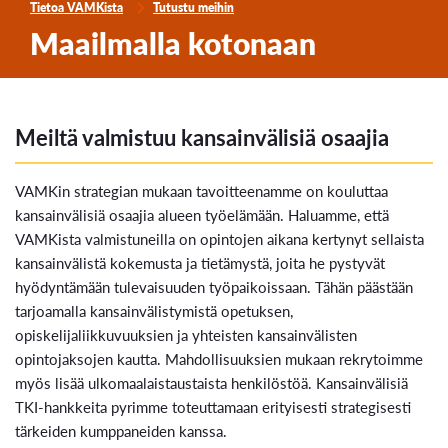
Tietoa VAMKista
Tutustu meihin
Maailmalla kotonaan
Meiltä valmistuu kansainvälisiä osaajia
VAMKin strategian mukaan tavoitteenamme on kouluttaa
kansainvälisiä osaajia alueen työelämään. Haluamme, että
VAMKista valmistuneilla on opintojen aikana kertynyt sellaista
kansainvälistä kokemusta ja tietämystä, joita he pystyvät
hyödyntämään tulevaisuuden työpaikoissaan. Tähän päästään
tarjoamalla kansainvälistymistä opetuksen,
opiskelijaliikkuvuuksien ja yhteisten kansainvälisten
opintojaksojen kautta. Mahdollisuuksien mukaan rekrytoimme
myös lisää ulkomaalaistaustaista henkilöstöä. Kansainvälisiä
TKI-hankkeita pyrimme toteuttamaan erityisesti strategisesti
tärkeiden kumppaneiden kanssa.