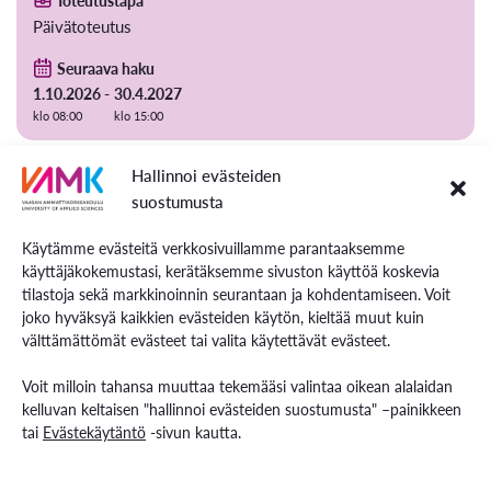
Toteutustapa
Päivätoteutus
Seuraava haku
1.10.2026 -
30.4.2027
klo 08:00
klo 15:00
Hallinnoi evästeiden
suostumusta
Käytämme evästeitä verkkosivuillamme parantaaksemme
käyttäjäkokemustasi, kerätäksemme sivuston käyttöä koskevia
tilastoja sekä markkinoinnin seurantaan ja kohdentamiseen. Voit
joko hyväksyä kaikkien evästeiden käytön, kieltää muut kuin
välttämättömät evästeet tai valita käytettävät evästeet.
Voit milloin tahansa muuttaa tekemääsi valintaa oikean alalaidan
kelluvan keltaisen "hallinnoi evästeiden suostumusta" –painikkeen
tai
Evästekäytäntö
-sivun kautta.
YAMK-tutkinto
60 ECTS