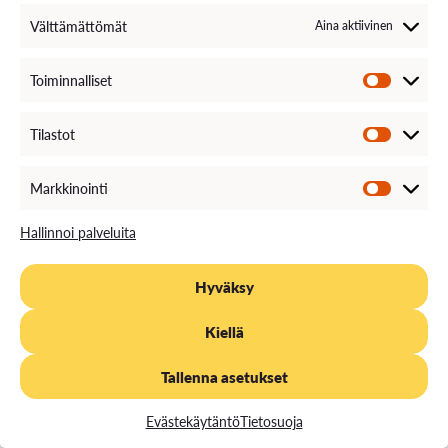
Energy Storage Systems, Engineering
Välttämättömät
Aina aktiivinen
Toteutustapa
Blended Learning
Toiminnalliset
Seuraava haku
Tilastot
1.10.2026 -
30.4.2027
klo 08:00
klo 15:00
Markkinointi
Hallinnoi palveluita
Hyväksy
Kiellä
Tallenna asetukset
Evästekäytäntö
Tietosuoja