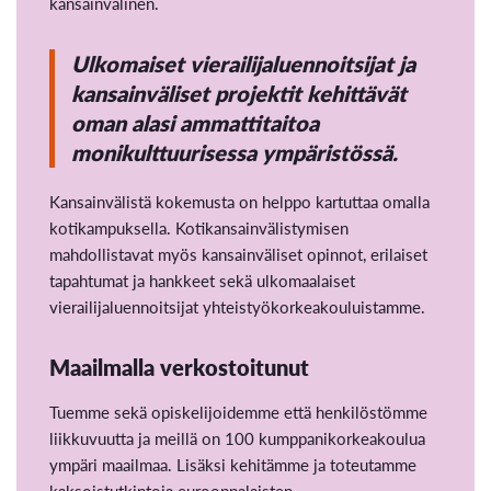
kansainvälinen.
Ulkomaiset vierailijaluennoitsijat ja
kansainväliset projektit kehittävät
oman alasi ammattitaitoa
monikulttuurisessa ympäristössä.
Kansainvälistä kokemusta on helppo kartuttaa omalla
kotikampuksella. Kotikansainvälistymisen
mahdollistavat myös kansainväliset opinnot, erilaiset
tapahtumat ja hankkeet sekä ulkomaalaiset
vierailijaluennoitsijat yhteistyökorkeakouluistamme.
Maailmalla verkostoitunut
Tuemme sekä opiskelijoidemme että henkilöstömme
liikkuvuutta ja meillä on 100 kumppanikorkeakoulua
ympäri maailmaa. Lisäksi kehitämme ja toteutamme
kaksoistutkintoja eurooppalaisten