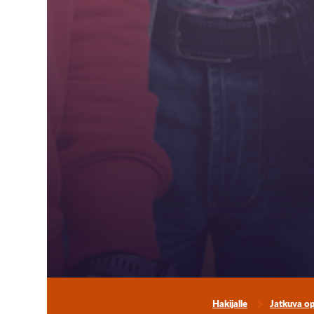
Hakijalle
Jatkuva o