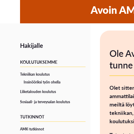
Avoin A
Hakijalle
Ole A
tunne 
KOULUTUKSEMME
Tekniikan koulutus
Insinööriksi työn ohella
Olet sitte
Liiketalouden koulutus
ammattilai
Sosiaali- ja terveysalan koulutus
meiltä lö
tekniikan,
TUTKINNOT
koulutuksi
AMK-tutkinnot