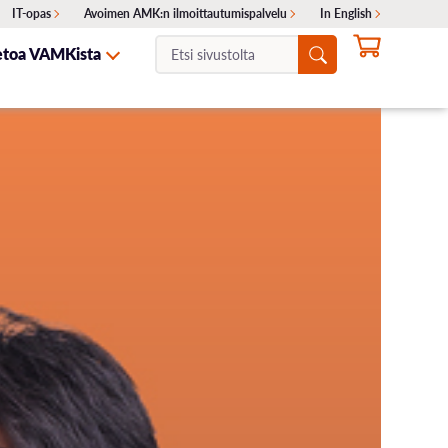
IT-opas
Avoimen AMK:n ilmoittautumispalvelu
In English
Etsi
etoa VAMKista
sivustolta:
NTA
ITA
SKELIJAYHTEISTYÖ
HAKEMINEN
OTA YHTEYTTÄ
Ajankohtaiset haut
Erillishaku
ukset
Siirtohaku
Lisähaku
Valintakokeet
Opinto-ohjaajille