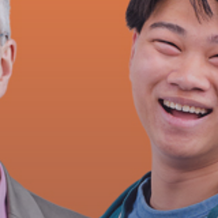
Opintoseteli
LOMAKKEET JA SÄÄDÖKSET
Lomakkeet
Tutkintosääntö
Tutkintolautakunta