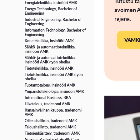
Tutustu t
Energiatekniikka, insinööri AMK
avoimen A
Energy Technology, Bachelor of
Engineering
rajana.
Industrial Engineering, Bachelor of
Engineering
Information Technology, Bachelor of
Engineering
VAMKin
Konetekniikka, insinööri AMK
Sähkö- ja automaatiotekniikka,
insinööri AMK
Sähkö- ja automaatiotekniikka,
insinööri AMK (työn ohella)
Tietotekniikka, insinööri AMK
Tietotekniikka, insinööri AMK (työn
ohella)
Tuotantotalous, insinööri AMK
Ympäristöteknologia, insinööri AMK
International Business, BBA
Liiketalous, tradenomi AMK
Kansainvälinen kauppa, tradenomi
AMK
Oikeushallinto, tradenomi AMK
Taloushallinto, tradenomi AMK
Tietojenkäsittely, tradenomi AMK
Nursing, Bachelor of Health Care