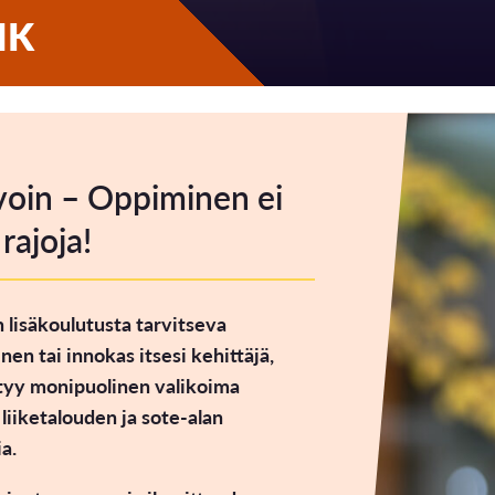
MK
voin – Oppiminen ei
rajoja!
n lisäkoulutusta tarvitseva
nen tai innokas itsesi kehittäjä,
ytyy monipuolinen valikoima
 liiketalouden ja sote-alan
a.