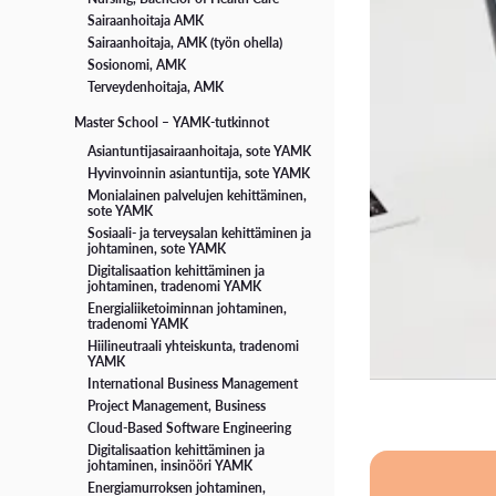
Sairaanhoitaja AMK
Sairaanhoitaja, AMK (työn ohella)
Sosionomi, AMK
Terveydenhoitaja, AMK
Master School – YAMK-tutkinnot
Asiantuntijasairaanhoitaja, sote YAMK
Hyvinvoinnin asiantuntija, sote YAMK
Monialainen palvelujen kehittäminen,
sote YAMK
Sosiaali- ja terveysalan kehittäminen ja
johtaminen, sote YAMK
Digitalisaation kehittäminen ja
johtaminen, tradenomi YAMK
Energialiiketoiminnan johtaminen,
tradenomi YAMK
Hiilineutraali yhteiskunta, tradenomi
YAMK
International Business Management
Project Management, Business
Cloud-Based Software Engineering
Digitalisaation kehittäminen ja
johtaminen, insinööri YAMK
Energiamurroksen johtaminen,