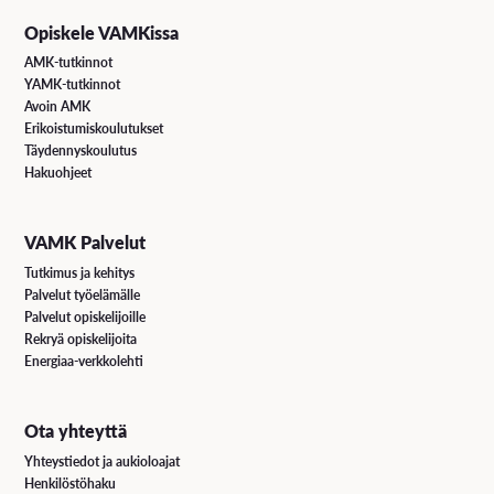
Opiskele VAMKissa
AMK-tutkinnot
Teorialuokkia
1-4h
y
YAMK-tutkinnot
<45 istumapaikkaa
155€
Avoin AMK
Erikoistumiskoulutukset
>44 istumapaikkaa
165€
Täydennyskoulutus
Kliinisten luokkien vuokraus: Perusmaksu
220€
Hakuohjeet
Lisämaksu käyttömateriaaleista, harjoitusnukeista sekä
laboratorivastaavan palveluista.
VAMK Palvelut
Tutkimus ja kehitys
Palvelut työelämälle
Palvelut opiskelijoille
Rekryä opiskelijoita
Ravintola Alere
1-4h
y
Energiaa-verkkolehti
Juhlasali H185, 226 m2, 106 istumapaikkoja pöytineen.
–
Näyttämö.
Ota yhteyttä
Ravintola Alere sekä juhlasali G178 + H185 , 564 m2,
–
Yhteystiedot ja aukioloajat
182 istumapaikkaa + 106 istumapaikkaa pöytineen
Henkilöstöhaku