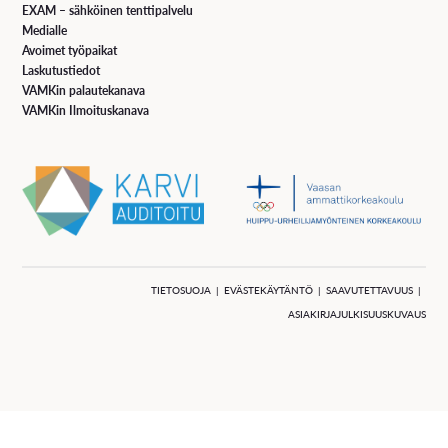
EXAM – sähköinen tenttipalvelu
Medialle
Avoimet työpaikat
Yhteystiedot
Laskutustiedot
VAMKin palautekanava
VAMKin Ilmoituskanava
Lisäkysymykset ja tarjoukset Åsa Boström,
puh (06) 328 5485, asa.bostrom@novia.fi
Yrkeshögskolan Novia
Växel tfn (06) 328 5000
VAMK
TIETOSUOJA
EVÄSTEKÄYTÄNTÖ
SAAVUTETTAVUUS
Vaihde puh 020 766 3300
ASIAKIRJAJULKISUUSKUVAUS