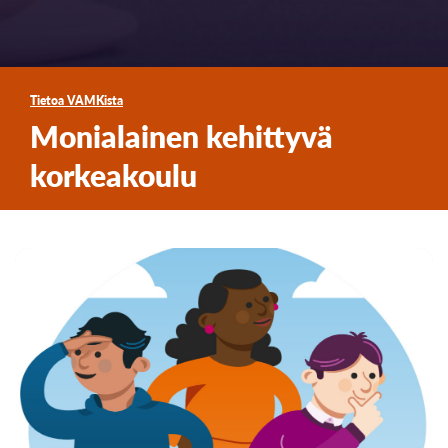
Tietoa VAMKista
Monialainen kehittyvä
korkeakoulu