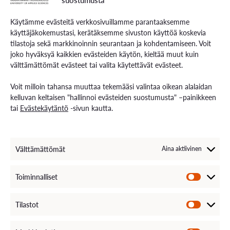
Käytämme evästeitä verkkosivuillamme parantaaksemme
käyttäjäkokemustasi, kerätäksemme sivuston käyttöä koskevia
tilastoja sekä markkinoinnin seurantaan ja kohdentamiseen. Voit
joko hyväksyä kaikkien evästeiden käytön, kieltää muut kuin
välttämättömät evästeet tai valita käytettävät evästeet.
Voit milloin tahansa muuttaa tekemääsi valintaa oikean alalaidan
kelluvan keltaisen "hallinnoi evästeiden suostumusta" –painikkeen
tai
Evästekäytäntö
-sivun kautta.
Välttämättömät
Aina aktiivinen
Saavutettavuus VAMKissa
Suomessa koulutuksen saavutettavuudella,
Toiminnalliset
yhdenvertaisuudella, tasa-arvolla, osallisuudella ja
moninaisuudella on vahva yhteiskunnallinen merkitys.
Tilastot
Koulutus on yksi keskeisimmistä tasa-arvoa luovista ja
yhteiskunnallista oikeudenmukaisuutta mahdollistavista