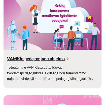
VAMKin pedagoginen ohjelma
Toteutamme VAMKissa uutta luovaa
työelämäpedagogiikkaa. Pedagoginen toimintamme
nojautuu yhdessä muotoiltuihin pedagogisiin linjauksiin.