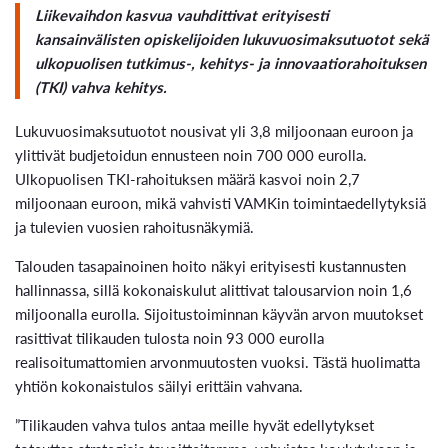
Liikevaihdon kasvua vauhdittivat erityisesti
kansainvälisten opiskelijoiden lukuvuosimaksutuotot sekä
ulkopuolisen tutkimus-, kehitys- ja innovaatiorahoituksen
(TKI) vahva kehitys.
Lukuvuosimaksutuotot nousivat yli 3,8 miljoonaan euroon ja
ylittivät budjetoidun ennusteen noin 700 000 eurolla.
Ulkopuolisen TKI-rahoituksen määrä kasvoi noin 2,7
miljoonaan euroon, mikä vahvisti VAMKin toimintaedellytyksiä
ja tulevien vuosien rahoitusnäkymiä.
Talouden tasapainoinen hoito näkyi erityisesti kustannusten
hallinnassa, sillä kokonaiskulut alittivat talousarvion noin 1,6
miljoonalla eurolla. Sijoitustoiminnan käyvän arvon muutokset
rasittivat tilikauden tulosta noin 93 000 eurolla
realisoitumattomien arvonmuutosten vuoksi. Tästä huolimatta
yhtiön kokonaistulos säilyi erittäin vahvana.
”Tilikauden vahva tulos antaa meille hyvät edellytykset