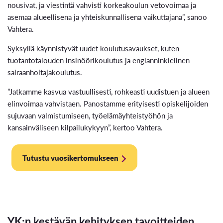
nousivat, ja viestintä vahvisti korkeakoulun vetovoimaa ja
asemaa alueellisena ja yhteiskunnallisena vaikuttajana”, sanoo
Vahtera.
Syksyllä käynnistyvät uudet koulutusavaukset, kuten
tuotantotalouden insinöörikoulutus ja englanninkielinen
sairaanhoitajakoulutus.
”Jatkamme kasvua vastuullisesti, rohkeasti uudistuen ja alueen
elinvoimaa vahvistaen. Panostamme erityisesti opiskelijoiden
sujuvaan valmistumiseen, työelämäyhteistyöhön ja
kansainväliseen kilpailukykyyn”, kertoo Vahtera.
Tutustu vuosikertomukseen
YK:n kestävän kehityksen tavoitteiden