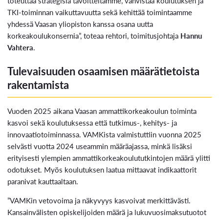
toteuttaa strategisia tavoitteitamme, vahvistaa koulutuksen ja
TKI-toiminnan vaikuttavuutta sekä kehittää toimintaamme
yhdessä Vaasan yliopiston kanssa osana uutta
korkeakoulukonsernia”, toteaa rehtori, toimitusjohtaja
Hannu
Vahtera
.
Tulevaisuuden osaamisen määrätietoista
rakentamista
Vuoden 2025 aikana Vaasan ammattikorkeakoulun toiminta
kasvoi sekä koulutuksessa että tutkimus-, kehitys- ja
innovaatiotoiminnassa. VAMKista valmistuttiin vuonna 2025
selvästi vuotta 2024 useammin määräajassa, minkä lisäksi
erityisesti ylempien ammattikorkeakoulututkintojen määrä ylitti
odotukset. Myös koulutuksen laatua mittaavat indikaattorit
paranivat kauttaaltaan.
”VAMKin vetovoima ja näkyvyys kasvoivat merkittävästi.
Kansainvälisten opiskelijoiden määrä ja lukuvuosimaksutuotot