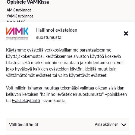
Opiskele VAMKissa
AMK-tutkinnot
YAMK-tutkinnot
Avoin AMK
Erikoistumiskoulutukset
Hallinnoi evästeiden
Täydennyskoulutus
suostumusta
Hakuohjeet
Käytämme evästeitä verkkosivuillamme parantaaksemme
käyttäjäkokemustasi, kerätäksemme sivuston käyttöä koskevia
VAMK Palvelut
tilastoja sekä markkinoinnin seurantaan ja kohdentamiseen. Voit
Tutkimus ja kehitys
joko hyväksyä kaikkien evästeiden käytön, kieltää muut kuin
Palvelut työelämälle
välttämättömät evästeet tai valita käytettävät evästeet.
Palvelut opiskelijoille
Rekryä opiskelijoita
Voit milloin tahansa muuttaa tekemääsi valintaa oikean alalaidan
Energiaa-verkkolehti
kelluvan keltaisen "hallinnoi evästeiden suostumusta" –painikkeen
tai
Evästekäytäntö
-sivun kautta.
Ota yhteyttä
Yhteystiedot ja aukioloajat
Välttämättömät
Aina aktiivinen
Henkilöstöhaku
EXAM – sähköinen tenttipalvelu