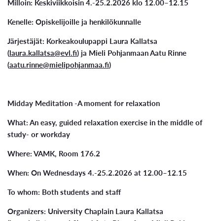
Milloin: Keskiviikkoisin 4.-25.2.2026 klo 12.00–12.15
Kenelle: Opiskelijoille ja henkilökunnalle
Järjestäjät: Korkeakoulupappi Laura Kallatsa
(
laura.kallatsa@evl.fi
) ja Mieli Pohjanmaan Aatu Rinne
(
aatu.rinne@mielipohjanmaa.fi
)
Midday Meditation -A moment for relaxation
What: An easy, guided relaxation exercise in the middle of
study- or workday
Where: VAMK, Room 176.2
When: On Wednesdays 4.-25.2.2026 at 12.00–12.15
To whom: Both students and staff
Organizers: University Chaplain Laura Kallatsa