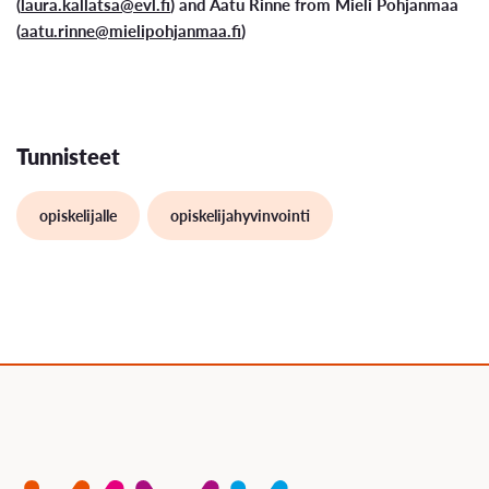
(
laura.kallatsa@evl.fi
) and Aatu Rinne from Mieli Pohjanmaa
(
aatu.rinne@mielipohjanmaa.fi
)
Tunnisteet
opiskelijalle
opiskelijahyvinvointi