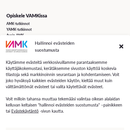
Opiskele VAMKissa
AMK-tutkinnot
YAMK-tutkinnot
Avoin AMK
Erikoistumiskoulutukset
Hallinnoi evästeiden
Täydennyskoulutus
suostumusta
Hakuohjeet
Käytämme evästeitä verkkosivuillamme parantaaksemme
käyttäjäkokemustasi, kerätäksemme sivuston käyttöä koskevia
VAMK Palvelut
tilastoja sekä markkinoinnin seurantaan ja kohdentamiseen. Voit
Tutkimus ja kehitys
joko hyväksyä kaikkien evästeiden käytön, kieltää muut kuin
Palvelut työelämälle
välttämättömät evästeet tai valita käytettävät evästeet.
Palvelut opiskelijoille
Rekryä opiskelijoita
Voit milloin tahansa muuttaa tekemääsi valintaa oikean alalaidan
Energiaa-verkkolehti
kelluvan keltaisen "hallinnoi evästeiden suostumusta" –painikkeen
tai
Evästekäytäntö
-sivun kautta.
Ota yhteyttä
Yhteystiedot ja aukioloajat