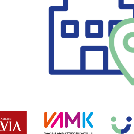
Opintoseteli
LOMAKKEET JA SÄÄDÖKSET
Lomakkeet
Tutkintosääntö
Tutkintolautakunta