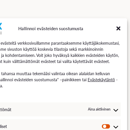
Hallinnoi evästeiden suostumusta
Seuraa meitä
västeitä verkkosivuillamme parantaaksemme käyttäjäkokemustasi,
me sivuston käyttöä koskevia tilastoja sekä markkinoinnin
 ja kohdentamiseen. Voit joko hyväksyä kaikkien evästeiden käytön,
t kuin välttämättömät evästeet tai valita käytettävät evästeet.
n tahansa muuttaa tekemääsi valintaa oikean alalaidan kelluvan
hallinnoi evästeiden suostumusta" –painikkeen tai
Evästekäytäntö
-
a.
ttömät
Aina aktiivinen
liset