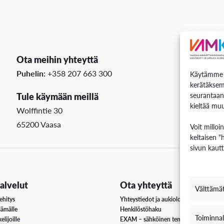
Ota meihin yhteyttä
Puhelin:
+358 207 663 300
Käytämme e
kerätäksem
Tule käymään meillä
seurantaan
kieltää muu
Wolffintie 30
65200 Vaasa
Voit milloi
keltaisen "
sivun kautt
lvelut
Ota yhteyttä
Välttämä
ehitys
Yhteystiedot ja aukioloajat
lämälle
Henkilöstöhaku
Toiminnal
elijoille
EXAM – sähköinen tenttipalvelu