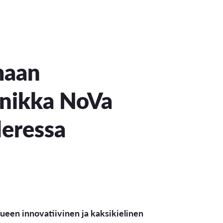
maan
inikka NoVa
leressa
een innovatiivinen ja kaksikielinen