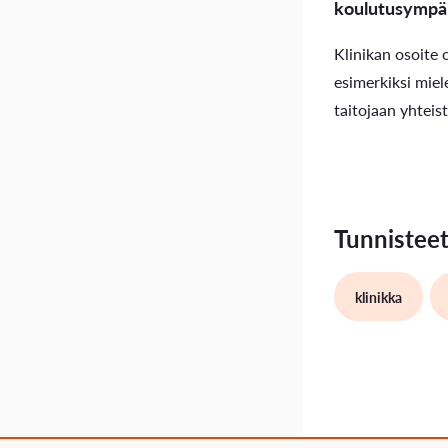
koulutusympär
Klinikan osoite 
esimerkiksi miele
taitojaan yhteis
Tunnistee
klinikka