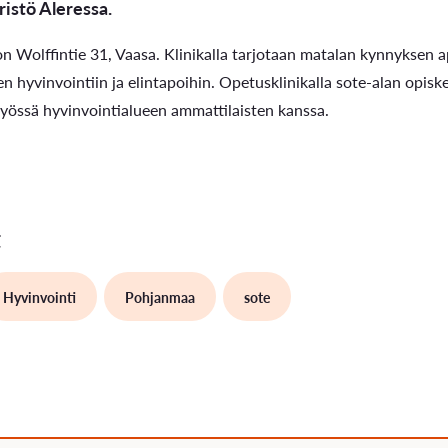
istö Aleressa.
on Wolffintie 31, Vaasa. Klinikalla tarjotaan matalan kynnyksen
n hyvinvointiin ja elintapoihin. Opetusklinikalla sote-alan opiskel
työssä hyvinvointialueen ammattilaisten kanssa.
t
Hyvinvointi
Pohjanmaa
sote