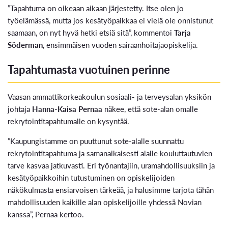
”Tapahtuma on oikeaan aikaan järjestetty. Itse olen jo
työelämässä, mutta jos kesätyöpaikkaa ei vielä ole onnistunut
saamaan, on nyt hyvä hetki etsiä sitä”, kommentoi
Tarja
Söderman
, ensimmäisen vuoden sairaanhoitajaopiskelija.
Tapahtumasta vuotuinen perinne
Vaasan ammattikorkeakoulun sosiaali- ja terveysalan yksikön
johtaja
Hanna-Kaisa Pernaa
näkee, että sote-alan omalle
rekrytointitapahtumalle on kysyntää.
”Kaupungistamme on puuttunut sote-alalle suunnattu
rekrytointitapahtuma ja samanaikaisesti alalle kouluttautuvien
tarve kasvaa jatkuvasti. Eri työnantajiin, uramahdollisuuksiin ja
kesätyöpaikkoihin tutustuminen on opiskelijoiden
näkökulmasta ensiarvoisen tärkeää, ja halusimme tarjota tähän
mahdollisuuden kaikille alan opiskelijoille yhdessä Novian
kanssa”, Pernaa kertoo.