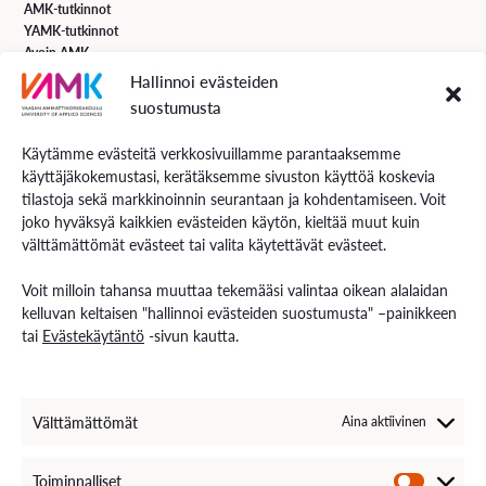
AMK-tutkinnot
YAMK-tutkinnot
Avoin AMK
Erikoistumiskoulutukset
Hallinnoi evästeiden
Täydennyskoulutus
suostumusta
Hakuohjeet
Käytämme evästeitä verkkosivuillamme parantaaksemme
käyttäjäkokemustasi, kerätäksemme sivuston käyttöä koskevia
VAMK Palvelut
tilastoja sekä markkinoinnin seurantaan ja kohdentamiseen. Voit
Tutkimus ja kehitys
joko hyväksyä kaikkien evästeiden käytön, kieltää muut kuin
Palvelut työelämälle
välttämättömät evästeet tai valita käytettävät evästeet.
Palvelut opiskelijoille
Rekryä opiskelijoita
Voit milloin tahansa muuttaa tekemääsi valintaa oikean alalaidan
Energiaa-verkkolehti
kelluvan keltaisen "hallinnoi evästeiden suostumusta" –painikkeen
tai
Evästekäytäntö
-sivun kautta.
Ota yhteyttä
Yhteystiedot ja aukioloajat
Välttämättömät
Aina aktiivinen
Henkilöstöhaku
EXAM – sähköinen tenttipalvelu
Medialle
Toiminnalliset