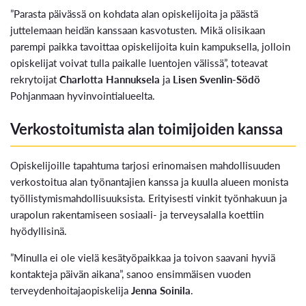
”Parasta päivässä on kohdata alan opiskelijoita ja päästä
juttelemaan heidän kanssaan kasvotusten. Mikä olisikaan
parempi paikka tavoittaa opiskelijoita kuin kampuksella, jolloin
opiskelijat voivat tulla paikalle luentojen välissä”, toteavat
rekrytoijat
Charlotta Hannuksela
ja
Lisen Svenlin-Södö
Pohjanmaan hyvinvointialueelta.
Verkostoitumista alan toimijoiden kanssa
Opiskelijoille tapahtuma tarjosi erinomaisen mahdollisuuden
verkostoitua alan työnantajien kanssa ja kuulla alueen monista
työllistymismahdollisuuksista. Erityisesti vinkit työnhakuun ja
urapolun rakentamiseen sosiaali- ja terveysalalla koettiin
hyödyllisinä.
”Minulla ei ole vielä kesätyöpaikkaa ja toivon saavani hyviä
kontakteja päivän aikana”, sanoo ensimmäisen vuoden
terveydenhoitajaopiskelija
Jenna Soinila
.