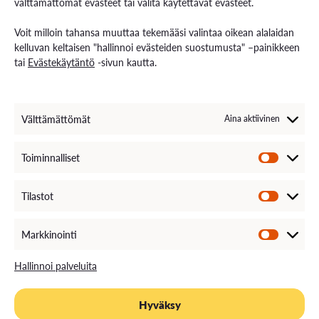
välttämättömät evästeet tai valita käytettävät evästeet.
Palvelut opiskelijoille
Rekryä opiskelijoita
Voit milloin tahansa muuttaa tekemääsi valintaa oikean alalaidan
Energiaa-verkkolehti
kelluvan keltaisen "hallinnoi evästeiden suostumusta" –painikkeen
tai
Evästekäytäntö
-sivun kautta.
Ota yhteyttä
Yhteystiedot ja aukioloajat
Välttämättömät
Aina aktiivinen
Henkilöstöhaku
EXAM – sähköinen tenttipalvelu
Medialle
Toiminnalliset
Avoimet työpaikat
Laskutustiedot
VAMKin palautekanava
Tilastot
VAMKin Ilmoituskanava
Markkinointi
Hallinnoi palveluita
Hyväksy