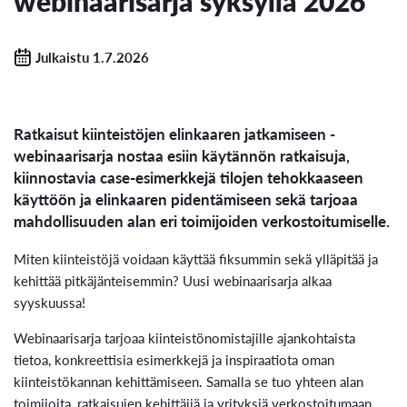
webinaarisarja syksyllä 2026
Julkaistu 1.7.2026
Ratkaisut kiinteistöjen elinkaaren jatkamiseen -
webinaarisarja nostaa esiin käytännön ratkaisuja,
kiinnostavia case-esimerkkejä tilojen tehokkaaseen
käyttöön ja elinkaaren pidentämiseen sekä tarjoaa
mahdollisuuden alan eri toimijoiden verkostoitumiselle.
Miten kiinteistöjä voidaan käyttää fiksummin sekä ylläpitää ja
kehittää pitkäjänteisemmin? Uusi webinaarisarja alkaa
syyskuussa!
Webinaarisarja tarjoaa kiinteistönomistajille ajankohtaista
tietoa, konkreettisia esimerkkejä ja inspiraatiota oman
kiinteistökannan kehittämiseen. Samalla se tuo yhteen alan
toimijoita, ratkaisujen kehittäjiä ja yrityksiä verkostoitumaan