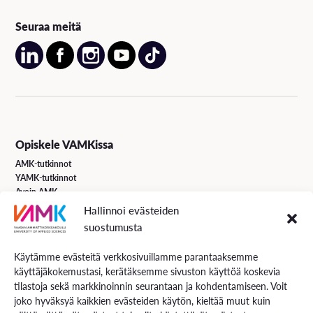
Seuraa meitä
Opiskele VAMKissa
AMK-tutkinnot
YAMK-tutkinnot
Avoin AMK
Erikoistumiskoulutukset
Hallinnoi evästeiden
Täydennyskoulutus
suostumusta
Hakuohjeet
Käytämme evästeitä verkkosivuillamme parantaaksemme
käyttäjäkokemustasi, kerätäksemme sivuston käyttöä koskevia
VAMK Palvelut
tilastoja sekä markkinoinnin seurantaan ja kohdentamiseen. Voit
Tutkimus ja kehitys
joko hyväksyä kaikkien evästeiden käytön, kieltää muut kuin
Palvelut työelämälle