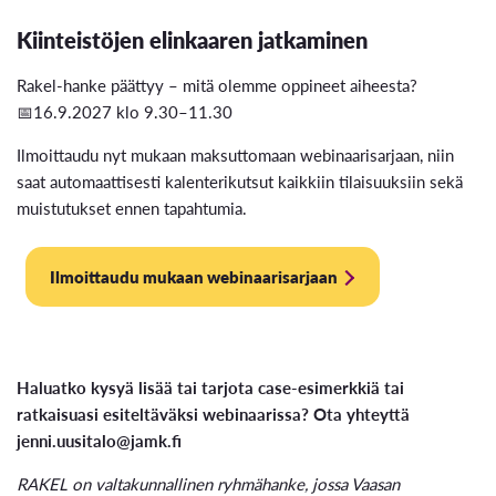
Kiinteistöjen elinkaaren jatkaminen
Rakel-hanke päättyy – mitä olemme oppineet aiheesta?
📅16.9.2027 klo 9.30–11.30
Ilmoittaudu nyt mukaan maksuttomaan webinaarisarjaan, niin
saat automaattisesti kalenterikutsut kaikkiin tilaisuuksiin sekä
muistutukset ennen tapahtumia.
Ilmoittaudu mukaan webinaarisarjaan
Haluatko kysyä lisää tai tarjota case-esimerkkiä tai
ratkaisuasi esiteltäväksi webinaarissa? Ota yhteyttä
jenni.uusitalo@jamk.fi
RAKEL on valtakunnallinen ryhmähanke, jossa Vaasan