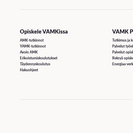
Opiskele VAMKissa
VAMK Pa
AMK-tutkinnot
Tutkimus ja k
YAMK-tutkinnot
Palvelut työe
Avoin AMK
Palvelut opisk
Erikoistumiskoulutukset
Rekryä opiske
Täydennyskoulutus
Energiaa-verk
Hakuohjeet