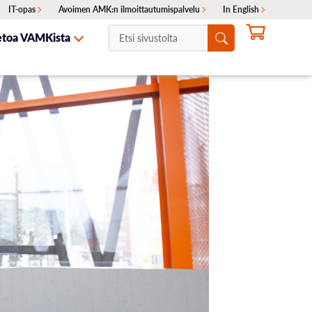
IT-opas
Avoimen AMK:n ilmoittautumispalvelu
In English
Etsi
etoa VAMKista
sivustolta:
NTA
ITA
SKELIJAYHTEISTYÖ
HAKEMINEN
OTA YHTEYTTÄ
Ajankohtaiset haut
Erillishaku
ukset
Siirtohaku
Lisähaku
Valintakokeet
Opinto-ohjaajille