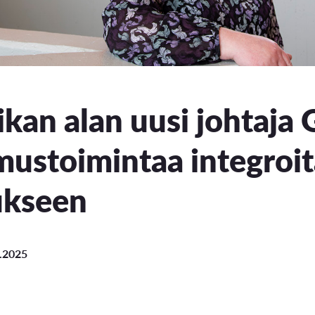
Opintoseteli
ikan alan uusi johtaja 
LOMAKKEET JA SÄÄDÖKSET
mustoimintaa integro
Lomakkeet
ukseen
Tutkintosääntö
Tutkintolautakunta
2.2025