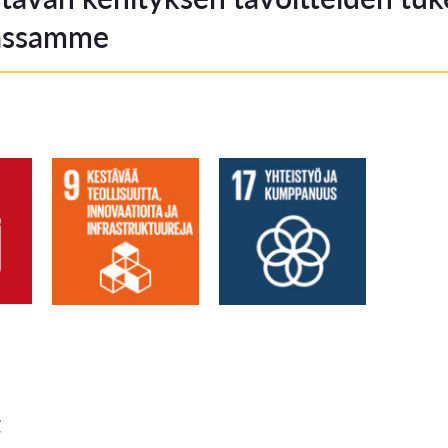
assamme
t