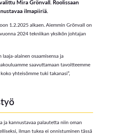
alittu Mira Grönvall. Roolissaan
nustavaa ilmapiiriä.
toon 1.2.2025 alkaen. Aiemmin Grönvall on
uvuonna 2024 tekniikan yksikön johtajan
 laaja-alainen osaamisensa ja
rkeakouluamme saavuttamaan tavoitteemme
 koko yhteisömme tuki takanasi”,
styö
sta ja kannustavaa palautetta niin oman
lliseksi, ilman tukea ei onnistuminen tässä