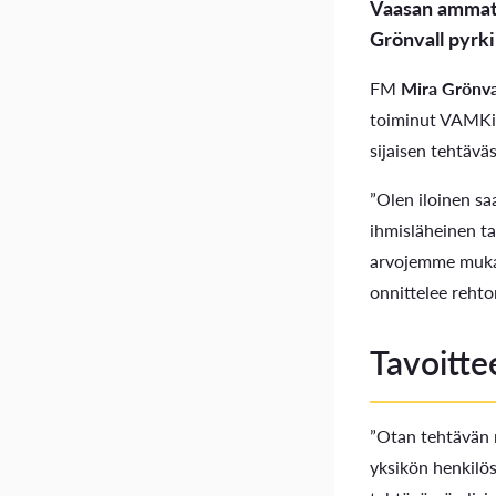
Vaasan ammatt
Grönvall pyrki
FM
Mira Grönva
toiminut VAMKin
sijaisen tehtävä
”Olen iloinen s
ihmisläheinen t
arvojemme mukais
onnittelee rehto
Tavoitte
”Otan tehtävän n
yksikön henkilös