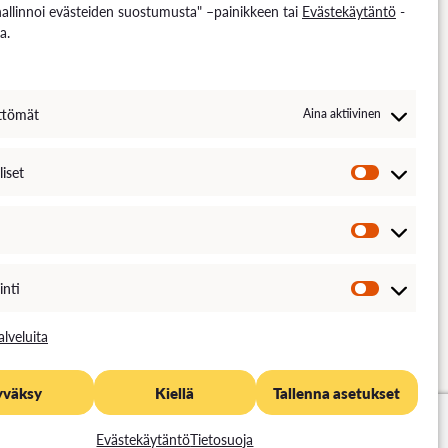
hallinnoi evästeiden suostumusta" –painikkeen tai
Evästekäytäntö
-
a.
ttömät
Aina aktiivinen
liset
inti
alveluita
STEKÄYTÄNTÖ
SAAVUTETTAVUUS
ASIAKIRJAJULKISUUSKUVAUS
yväksy
Kiellä
Tallenna asetukset
Evästekäytäntö
Tietosuoja