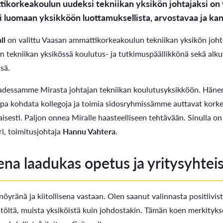
ikorkeakoulun uudeksi tekniikan yksikön johtajaksi on v
i luomaan yksikköön luottamuksellista, arvostavaa ja kan
ll
on valittu Vaasan ammattikorkeakoulun tekniikan yksikön joh
 tekniikan yksikössä koulutus- ja tutkimuspäällikkönä sekä alk
ssä.
aadessamme Mirasta johtajan tekniikan koulutusyksikköön. Hänen
apa kohdata kollegoja ja toimia sidosryhmissämme auttavat ko
esti. Paljon onnea Miralle haasteelliseen tehtävään. Sinulla on
ri, toimitusjohtaja
Hannu Vahtera
.
ena laadukas opetus ja yritysyhtei
öyränä ja kiitollisena vastaan. Olen saanut valinnasta positiivi
töltä, muista yksiköistä kuin johdostakin. Tämän koen merkitykse