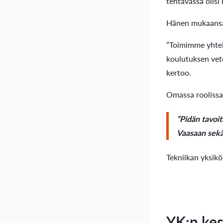
tehtävässä olisi 
Hänen mukaansa 
”Toimimme yhteis
koulutuksen vet
kertoo.
Omassa roolissaa
”Pidän tavoi
Vaasaan sekä 
Tekniikan yksikö
YK:n kes