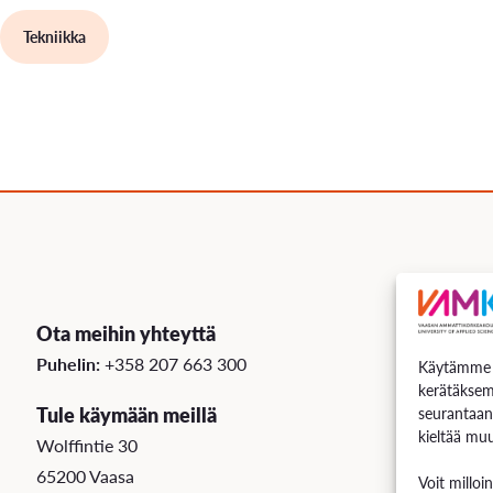
Tekniikka
Ota meihin yhteyttä
Puhelin:
+358 207 663 300
Käytämme e
kerätäksem
Tule käymään meillä
seurantaan
kieltää muu
Wolffintie 30
65200 Vaasa
Voit milloi