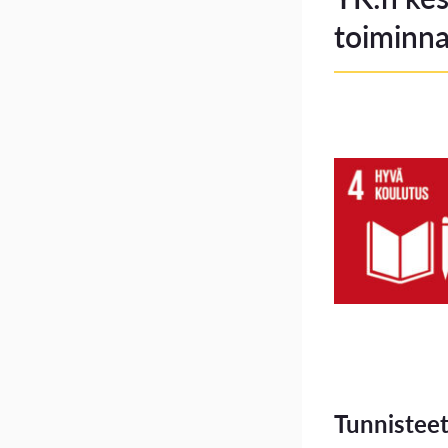
toiminn
Tunnistee