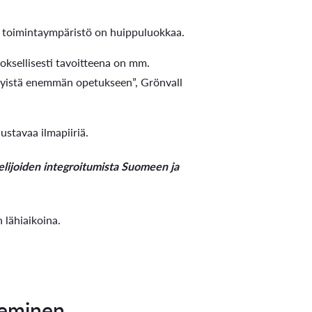
 toimintaympäristö on huippuluokkaa.
uloksellisesti tavoitteena on mm.
kyistä enemmän opetukseen”, Grönvall
ustavaa ilmapiiriä.
elijoiden integroitumista Suomeen ja
 lähiaikoina.
keminen