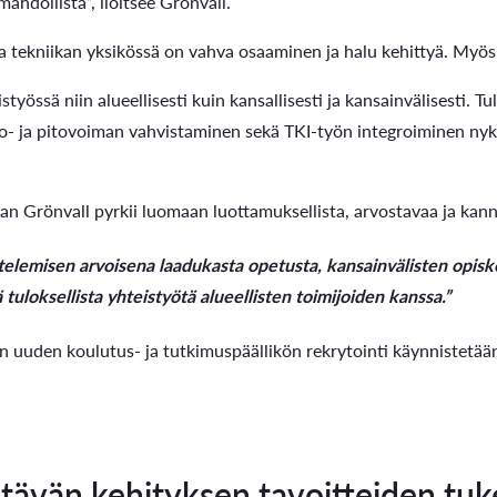
mahdollista”, iloitsee Grönvall.
tekniikan yksikössä on vahva osaaminen ja halu kehittyä. Myös
työssä niin alueellisesti kuin kansallisesti ja kansainvälisesti. T
o- ja pitovoiman vahvistaminen sekä TKI-työn integroiminen ny
n Grönvall pyrkii luomaan luottamuksellista, arvostavaa ja kann
ttelemisen arvoisena laadukasta opetusta, kansainvälisten opisk
tuloksellista yhteistyötä alueellisten toimijoiden kanssa.”
n uuden koulutus- ja tutkimuspäällikön rekrytointi käynnistetään
tävän kehityksen tavoitteiden tu