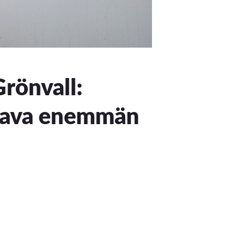
Grönvall:
itava enemmän