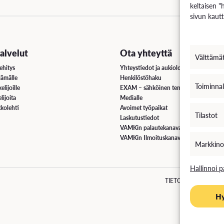
keltaisen "
sivun kautt
lvelut
Ota yhteyttä
Välttämä
ehitys
Yhteystiedot ja aukioloajat
lämälle
Henkilöstöhaku
Toiminnal
elijoille
EXAM – sähköinen tenttipalvelu
lijoita
Medialle
kolehti
Avoimet työpaikat
Tilastot
Laskutustiedot
VAMKin palautekanava
VAMKin Ilmoituskanava
Markkino
Hallinnoi p
TIETOSUOJA
EVÄ
H