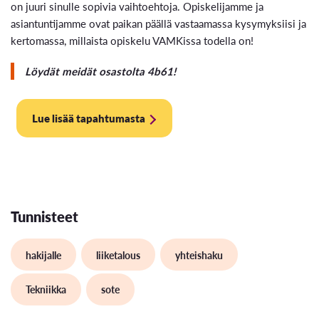
on juuri sinulle sopivia vaihtoehtoja. Opiskelijamme ja
asiantuntijamme ovat paikan päällä vastaamassa kysymyksiisi ja
kertomassa, millaista opiskelu VAMKissa todella on!
Löydät meidät osastolta 4b61!
Lue lisää tapahtumasta
Tunnisteet
hakijalle
liiketalous
yhteishaku
Tekniikka
sote