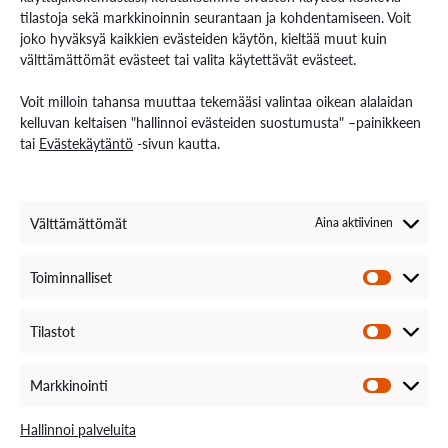
VAMK Palvelut
tilastoja sekä markkinoinnin seurantaan ja kohdentamiseen. Voit
Tutkimus ja kehitys
joko hyväksyä kaikkien evästeiden käytön, kieltää muut kuin
Palvelut työelämälle
välttämättömät evästeet tai valita käytettävät evästeet.
Palvelut opiskelijoille
Rekryä opiskelijoita
Voit milloin tahansa muuttaa tekemääsi valintaa oikean alalaidan
Energiaa-verkkolehti
kelluvan keltaisen "hallinnoi evästeiden suostumusta" –painikkeen
tai
Evästekäytäntö
-sivun kautta.
Ota yhteyttä
Yhteystiedot ja aukioloajat
Välttämättömät
Aina aktiivinen
Henkilöstöhaku
EXAM – sähköinen tenttipalvelu
Medialle
Toiminnalliset
Avoimet työpaikat
Laskutustiedot
VAMKin palautekanava
Tilastot
VAMKin Ilmoituskanava
Markkinointi
Hallinnoi palveluita