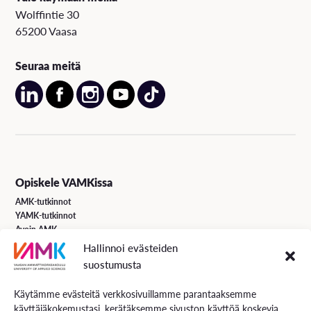
Wolffintie 30
65200 Vaasa
Seuraa meitä
Opiskele VAMKissa
AMK-tutkinnot
YAMK-tutkinnot
Avoin AMK
Erikoistumiskoulutukset
Hallinnoi evästeiden
Täydennyskoulutus
suostumusta
Hakuohjeet
Käytämme evästeitä verkkosivuillamme parantaaksemme
käyttäjäkokemustasi, kerätäksemme sivuston käyttöä koskevia