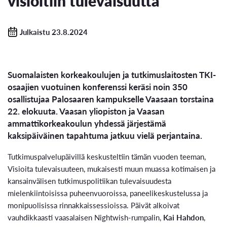
visioitiin tulevaisuutta
Julkaistu 23.8.2024
Suomalaisten korkeakoulujen ja tutkimuslaitosten TKI-
osaajien vuotuinen konferenssi keräsi noin 350
osallistujaa Palosaaren kampukselle Vaasaan torstaina
22. elokuuta. Vaasan yliopiston ja Vaasan
ammattikorkeakoulun yhdessä järjestämä
kaksipäiväinen tapahtuma jatkuu vielä perjantaina.
Tutkimuspalvelupäivillä keskusteltiin tämän vuoden teeman,
Visioita tulevaisuuteen, mukaisesti muun muassa kotimaisen ja
kansainvälisen tutkimuspolitiikan tulevaisuudesta
mielenkiintoisissa puheenvuoroissa, paneelikeskustelussa ja
monipuolisissa rinnakkaissessioissa. Päivät alkoivat
vauhdikkaasti vaasalaisen Nightwish-rumpalin,
Kai Hahdon
,