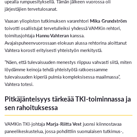
upealla rumpuesityksellä. Tämän jälkeen vuorossa oli
järjestäjien tervetulosanat.
Vaasan yliopiston tutkimuksen vararehtori
Mika Grundström
toivotti osallistujat tervetulleiksi yhdessä VAMKin rehtori,
toimitusjohtaja
Hannu Vahteran
kanssa.
Avajaispuheenvuorossaan elokuun alussa rehtorina aloittanut
Vahtera korosti erityisesti yhteistyön merkitystä.
”Näen, että tulevaisuuden menestys riippuu vahvasti siitä, miten
löydämme keinoja tehdä yhteistyötä ratkoessamme
tulevaisuuden kiperiä pulmia kompleksisessa maailmassa”,
Vahtera totesi.
Pitkäjänteisyys tärkeää TKI-toiminnassa ja
sen rahoituksessa
VAMKin TKI-johtaja
Marja-Riitta Vest
juonsi kiinnostavaa
paneelikeskustelua, jossa pohdittiin suomalaisen tutkimus-,