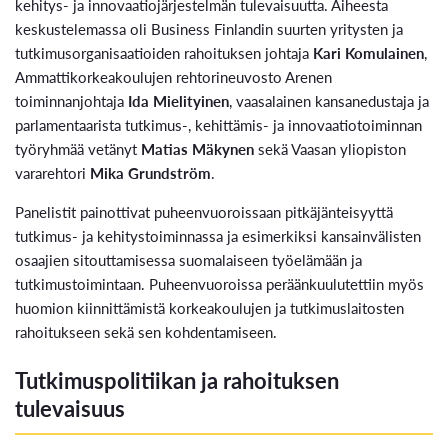
kehitys- ja innovaatiojärjestelmän tulevaisuutta. Aiheesta
keskustelemassa oli Business Finlandin suurten yritysten ja
tutkimusorganisaatioiden rahoituksen johtaja
Kari Komulainen
,
Ammattikorkeakoulujen rehtorineuvosto Arenen
toiminnanjohtaja
Ida Mielityinen
, vaasalainen kansanedustaja ja
parlamentaarista tutkimus-, kehittämis- ja innovaatiotoiminnan
työryhmää vetänyt
Matias Mäkynen
sekä Vaasan yliopiston
vararehtori
Mika Grundström
.
Panelistit painottivat puheenvuoroissaan pitkäjänteisyyttä
tutkimus- ja kehitystoiminnassa ja esimerkiksi kansainvälisten
osaajien sitouttamisessa suomalaiseen työelämään ja
tutkimustoimintaan. Puheenvuoroissa peräänkuulutettiin myös
huomion kiinnittämistä korkeakoulujen ja tutkimuslaitosten
rahoitukseen sekä sen kohdentamiseen.
Tutkimuspolitiikan ja rahoituksen
tulevaisuus