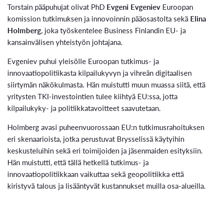
Torstain pääpuhujat olivat PhD
Evgeni Evgeniev
Euroopan
komission tutkimuksen ja innovoinnin pääosastolta sekä
Elina
Holmberg
, joka työskentelee Business Finlandin EU- ja
kansainvälisen yhteistyön johtajana.
Evgeniev puhui yleisölle Euroopan tutkimus- ja
innovaatiopolitiikasta kilpailukyvyn ja vihreän digitaalisen
siirtymän näkökulmasta. Hän muistutti muun muassa siitä, että
yritysten TKI-investointien tulee kiihtyä EU:ssa, jotta
kilpailukyky- ja politiikkatavoitteet saavutetaan.
Holmberg avasi puheenvuorossaan EU:n tutkimusrahoituksen
eri skenaarioista, jotka perustuvat Brysselissä käytyihin
keskusteluihin sekä eri toimijoiden ja jäsenmaiden esityksiin.
Hän muistutti, että tällä hetkellä tutkimus- ja
innovaatiopolitiikkaan vaikuttaa sekä geopolitiikka että
kiristyvä talous ja lisääntyvät kustannukset muilla osa-alueilla.