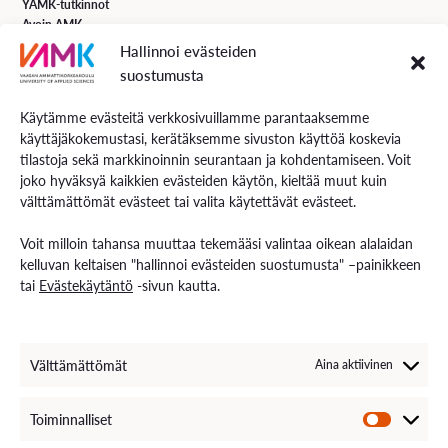
YAMK-tutkinnot
Avoin AMK
Erikoistumiskoulutukset
Hallinnoi evästeiden
Täydennyskoulutus
suostumusta
Hakuohjeet
Käytämme evästeitä verkkosivuillamme parantaaksemme
käyttäjäkokemustasi, kerätäksemme sivuston käyttöä koskevia
VAMK Palvelut
tilastoja sekä markkinoinnin seurantaan ja kohdentamiseen. Voit
Tutkimus ja kehitys
joko hyväksyä kaikkien evästeiden käytön, kieltää muut kuin
Palvelut työelämälle
välttämättömät evästeet tai valita käytettävät evästeet.
Palvelut opiskelijoille
Rekryä opiskelijoita
Voit milloin tahansa muuttaa tekemääsi valintaa oikean alalaidan
Energiaa-verkkolehti
kelluvan keltaisen "hallinnoi evästeiden suostumusta" –painikkeen
tai
Evästekäytäntö
-sivun kautta.
Ota yhteyttä
Yhteystiedot ja aukioloajat
Välttämättömät
Aina aktiivinen
Henkilöstöhaku
EXAM – sähköinen tenttipalvelu
Medialle
Toiminnalliset
Avoimet työpaikat
Laskutustiedot