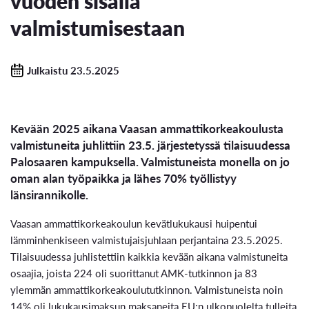
vuoden sisällä
valmistumisestaan
Julkaistu 23.5.2025
Kevään 2025 aikana Vaasan ammattikorkeakoulusta
valmistuneita juhlittiin 23.5. järjestetyssä tilaisuudessa
Palosaaren kampuksella. Valmistuneista monella on jo
oman alan työpaikka ja lähes 70% työllistyy
länsirannikolle.
Vaasan ammattikorkeakoulun kevätlukukausi huipentui
lämminhenkiseen valmistujaisjuhlaan perjantaina 23.5.2025.
Tilaisuudessa juhlistettiin kaikkia kevään aikana valmistuneita
osaajia, joista 224 oli suorittanut AMK-tutkinnon ja 83
ylemmän ammattikorkeakoulututkinnon. Valmistuneista noin
14% oli lukukausimaksun maksaneita EU:n ulkopuolelta tulleita