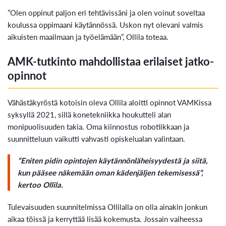
”Olen oppinut paljon eri tehtävissäni ja olen voinut soveltaa
koulussa oppimaani käytännössä. Uskon nyt olevani valmis
aikuisten maailmaan ja työelämään”, Ollila toteaa.
AMK-tutkinto mahdollistaa erilaiset jatko-
opinnot
Vähästäkyröstä kotoisin oleva Ollila aloitti opinnot VAMKissa
syksyllä 2021, sillä konetekniikka houkutteli alan
monipuolisuuden takia. Oma kiinnostus robotiikkaan ja
suunnitteluun vaikutti vahvasti opiskelualan valintaan.
”Eniten pidin opintojen käytännönläheisyydestä ja siitä,
kun pääsee näkemään oman kädenjäljen tekemisessä”,
kertoo Ollila.
Tulevaisuuden suunnitelmissa Ollilalla on olla ainakin jonkun
aikaa töissä ja kerryttää lisää kokemusta. Jossain vaiheessa