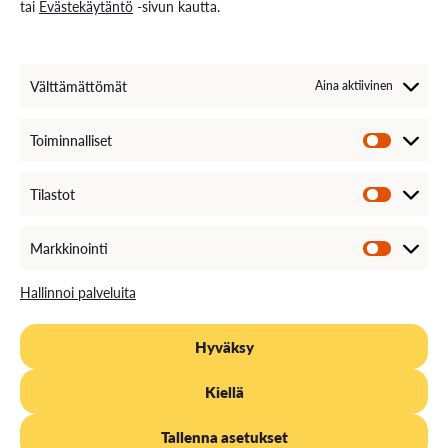
tai
Evästekäytäntö
-sivun kautta.
Ota yhteyttä
Yhteystiedot ja aukioloajat
Välttämättömät
Aina aktiivinen
Henkilöstöhaku
EXAM – sähköinen tenttipalvelu
Medialle
Toiminnalliset
Avoimet työpaikat
Laskutustiedot
VAMKin palautekanava
Tilastot
VAMKin Ilmoituskanava
Markkinointi
Hallinnoi palveluita
Hyväksy
TIETOSUOJA
EVÄSTEKÄYTÄNTÖ
SAAVUTETTAVUUS
Kiellä
ASIAKIRJAJULKISUUSKUVAUS
Tallenna asetukset