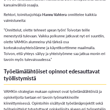
kansainvälisiä osaajia.
Rehtori, toimitusjohtaja
Hannu Vahtera
onnittelee kaikkia
valmistuneita:
”Onnittelut, olette tehneet upean työn! Toivotan teille
menestystä tulevaan. Vaikka polkunne jatkuvat nyt eri suuntiin,
olette VAMKin alumneina yhä tärkeä osa
korkeakouluyhteisöämme ja käyntikorttimme maailmalla.
Toivon, että yhteys säilyy ja yhteistyömme saa jatkua monin eri
tavoin myös tulevaisuudessa.”
Työelämälähtöiset opinnot edesauttavat
työllistymistä
VAMKin strategian mukaan opinnot ovat työelämälähtöisiä ja
opiskelijoita tuetaan eri tavoin työmarkkinoille
kiinnittymisessä. Opintoihin sisältyvät työelämäprojektit sekä
työharjoittelut tutustuttavat opiskelijoita alueen eri työnantajiin