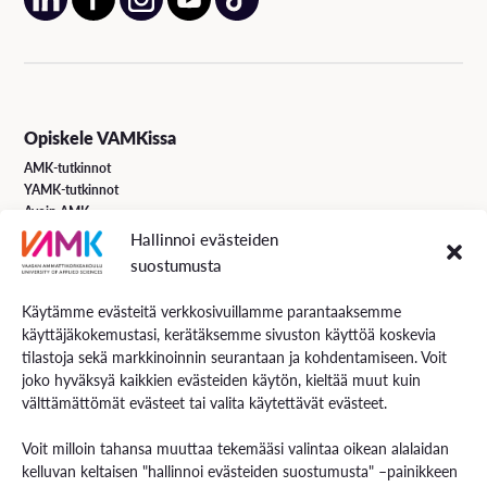
Opiskele VAMKissa
AMK-tutkinnot
YAMK-tutkinnot
Avoin AMK
Erikoistumiskoulutukset
Hallinnoi evästeiden
Täydennyskoulutus
suostumusta
Hakuohjeet
Käytämme evästeitä verkkosivuillamme parantaaksemme
käyttäjäkokemustasi, kerätäksemme sivuston käyttöä koskevia
VAMK Palvelut
tilastoja sekä markkinoinnin seurantaan ja kohdentamiseen. Voit
Tutkimus ja kehitys
joko hyväksyä kaikkien evästeiden käytön, kieltää muut kuin
Palvelut työelämälle
välttämättömät evästeet tai valita käytettävät evästeet.
Palvelut opiskelijoille
Rekryä opiskelijoita
Voit milloin tahansa muuttaa tekemääsi valintaa oikean alalaidan
Energiaa-verkkolehti
kelluvan keltaisen "hallinnoi evästeiden suostumusta" –painikkeen