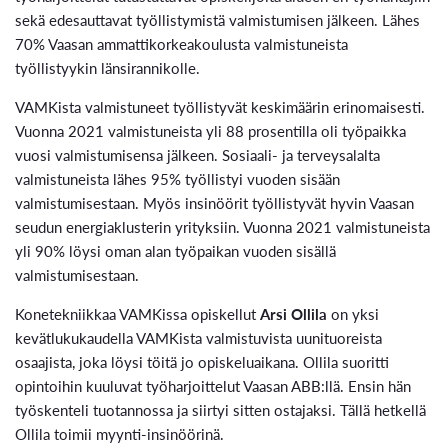
sekä edesauttavat työllistymistä valmistumisen jälkeen. Lähes
70% Vaasan ammattikorkeakoulusta valmistuneista
työllistyykin länsirannikolle.
VAMKista valmistuneet työllistyvät keskimäärin erinomaisesti.
Vuonna 2021 valmistuneista yli 88 prosentilla oli työpaikka
vuosi valmistumisensa jälkeen. Sosiaali- ja terveysalalta
valmistuneista lähes 95% työllistyi vuoden sisään
valmistumisestaan. Myös insinöörit työllistyvät hyvin Vaasan
seudun energiaklusterin yrityksiin. Vuonna 2021 valmistuneista
yli 90% löysi oman alan työpaikan vuoden sisällä
valmistumisestaan.
Konetekniikkaa VAMKissa opiskellut
Arsi Ollila
on yksi
kevätlukukaudella VAMKista valmistuvista uunituoreista
osaajista, joka löysi töitä jo opiskeluaikana. Ollila suoritti
opintoihin kuuluvat työharjoittelut Vaasan ABB:llä. Ensin hän
työskenteli tuotannossa ja siirtyi sitten ostajaksi. Tällä hetkellä
Ollila toimii myynti-insinöörinä.