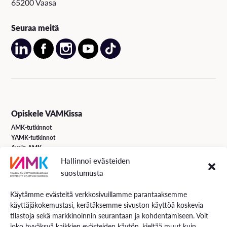
65200 Vaasa
Seuraa meitä
Opiskele VAMKissa
AMK-tutkinnot
YAMK-tutkinnot
Avoin AMK
Erikoistumiskoulutukset
Hallinnoi evästeiden
Täydennyskoulutus
suostumusta
Hakuohjeet
Käytämme evästeitä verkkosivuillamme parantaaksemme
käyttäjäkokemustasi, kerätäksemme sivuston käyttöä koskevia
VAMK Palvelut
tilastoja sekä markkinoinnin seurantaan ja kohdentamiseen. Voit
Tutkimus ja kehitys
joko hyväksyä kaikkien evästeiden käytön, kieltää muut kuin