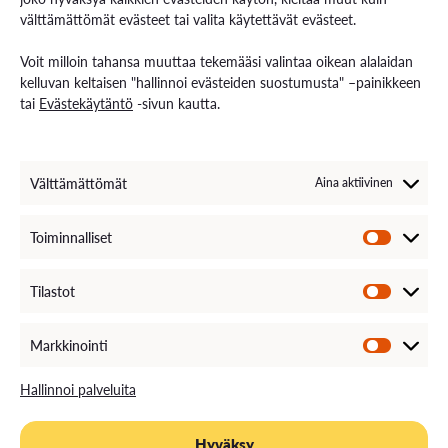
Palvelut työelämälle
välttämättömät evästeet tai valita käytettävät evästeet.
Palvelut opiskelijoille
Rekryä opiskelijoita
Voit milloin tahansa muuttaa tekemääsi valintaa oikean alalaidan
Energiaa-verkkolehti
kelluvan keltaisen "hallinnoi evästeiden suostumusta" –painikkeen
tai
Evästekäytäntö
-sivun kautta.
Ota yhteyttä
Yhteystiedot ja aukioloajat
Välttämättömät
Aina aktiivinen
Henkilöstöhaku
EXAM – sähköinen tenttipalvelu
Medialle
Toiminnalliset
Avoimet työpaikat
Laskutustiedot
VAMKin palautekanava
Tilastot
VAMKin Ilmoituskanava
Markkinointi
Hallinnoi palveluita
Hyväksy