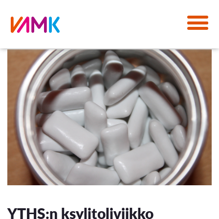
YTHS:n ksylitoliviikko