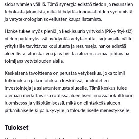
sidosryhmien välillä. Tämä synergia edistää tiedon ja resurssien
tehokasta jakamista, mikä kiihdyttää innovaatioiden syntymistä
ja vetyteknologian sovellusten kaupallistamista.
Hanke tukee myös pieniä ja keskisuuria yrityksiä (PK-yrityksiä)
niiden pyrkimyksissä hyödyntää vetytaloutta. Tarjoamalla näille
yrityksille tarvittavaa koulutusta ja resursseja, hanke edistää
alueellista talouskasvua ja vahvistaa alueen asemaa johtavana
toimijana vetytalouden alalla.
Keskeisenä tavoitteena on perustaa vetykeskus, joka toimii
tutkimuksen ja koulutuksen keskiössä, houkutellen
investointeja ja asiantuntemusta alueelle. Tämä keskus tulee
olemaan merkittävässä roolissa alueellisen innovaatiokulttuurin
luomisessa ja ylläpitämisessä, mikä on elintärkeää alueen
pitkäaikaiselle kilpailukyvylle ja taloudelliselle menestykselle.
Tulokset