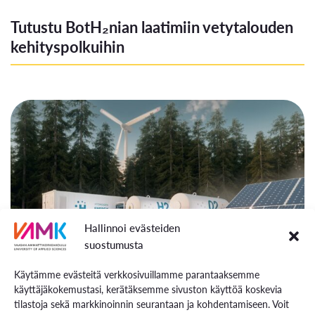
Tutustu BotH₂nian laatimiin vetytalouden
kehityspolkuihin
Hallinnoi evästeiden
suostumusta
BotH₂nia on julkaissut omat näkymänsä vetytalouden
Käytämme evästeitä verkkosivuillamme parantaaksemme
tulevasta kehityksestä sekä BotH₂nia-vetylaaksossa
käyttäjäkokemustasi, kerätäksemme sivuston käyttöä koskevia
että koko Suomessa. Skenaarioissa arvioidaan, millä
tilastoja sekä markkinoinnin seurantaan ja kohdentamiseen. Voit