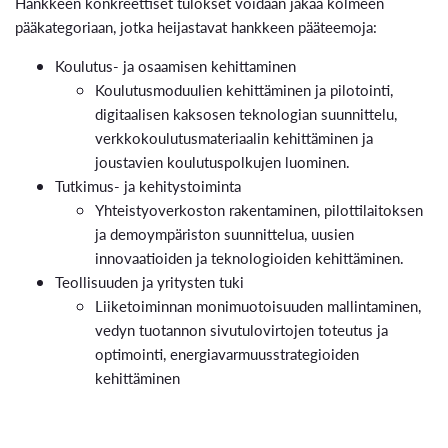
Hankkeen konkreettiset tulokset voidaan jakaa kolmeen
pääkategoriaan, jotka heijastavat hankkeen pääteemoja:
Koulutus- ja osaamisen kehittaminen
Koulutusmoduulien kehittäminen ja pilotointi,
digitaalisen kaksosen teknologian suunnittelu,
verkkokoulutusmateriaalin kehittäminen ja
joustavien koulutuspolkujen luominen.
Tutkimus- ja kehitystoiminta
Yhteistyoverkoston rakentaminen, pilottilaitoksen
ja demoympäriston suunnittelua, uusien
innovaatioiden ja teknologioiden kehittäminen.
Teollisuuden ja yritysten tuki
Liiketoiminnan monimuotoisuuden mallintaminen,
vedyn tuotannon sivutulovirtojen toteutus ja
optimointi, energiavarmuusstrategioiden
kehittäminen