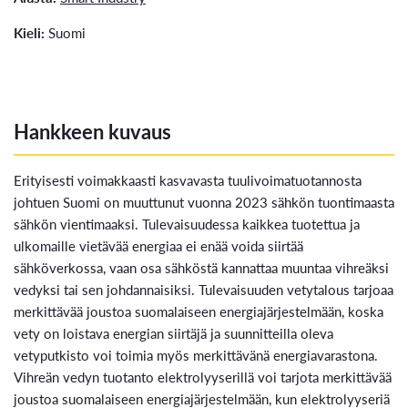
Kieli:
Suomi
Hankkeen kuvaus
Erityisesti voimakkaasti kasvavasta tuulivoimatuotannosta
johtuen Suomi on muuttunut vuonna 2023 sähkön tuontimaasta
sähkön vientimaaksi. Tulevaisuudessa kaikkea tuotettua ja
ulkomaille vietävää energiaa ei enää voida siirtää
sähköverkossa, vaan osa sähköstä kannattaa muuntaa vihreäksi
vedyksi tai sen johdannaisiksi. Tulevaisuuden vetytalous tarjoaa
merkittävää joustoa suomalaiseen energiajärjestelmään, koska
vety on loistava energian siirtäjä ja suunnitteilla oleva
vetyputkisto voi toimia myös merkittävänä energiavarastona.
Vihreän vedyn tuotanto elektrolyyserillä voi tarjota merkittävää
joustoa suomalaiseen energiajärjestelmään, kun elektrolyyseriä