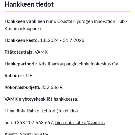
Hankkeen tiedot
Hankkeen virallinen nimi:
Coastal Hydrogen Innovation Hub -
Kristiinankaupunki
Hankkeen kesto:
1.8.2024 - 31.7.2026
Päätoteuttaja:
VAMK
Hankepartnerit:
Kristiinankaupungin elinkeinokeskus Oy
Rahoitus:
JTF,
Kokonaisbudjetti:
352 686 €
VAMKin yhteyshenkilöt hankkeessa:
Tiina Rinta-Rahko, Lehtori (Tekniikka)
puh. +358 207 663 657,
tiina.rinta-rahko@vamk.fi
Alusta:
Smart Industry