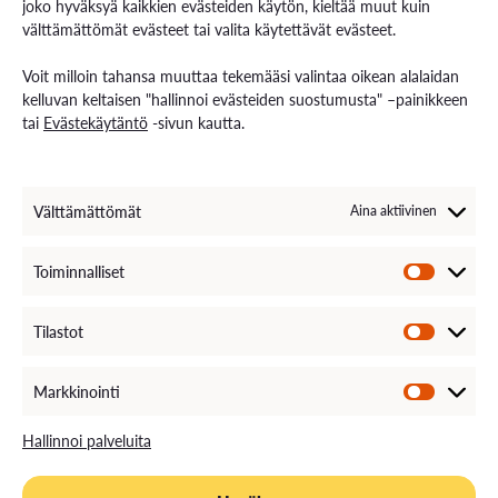
joko hyväksyä kaikkien evästeiden käytön, kieltää muut kuin
vauhdilla vetytalous todennäköisimmin etenee
välttämättömät evästeet tai valita käytettävät evästeet.
nykytilanteen perusteella. Ne kuvaavat myös
keskeiset tekijät ja ajurit, jotka vaikuttavat siihen,
Voit milloin tahansa muuttaa tekemääsi valintaa oikean alalaidan
miten Suomen vetytalous kehittyy tulevina vuosina.
kelluvan keltaisen "hallinnoi evästeiden suostumusta" –painikkeen
tai
Evästekäytäntö
-sivun kautta.
Löydät julkaisun täältä!
Välttämättömät
Aina aktiivinen
Toiminnalliset
Sinua saattaa kiinnostaa myös tämä!
Tilastot
Markkinointi
VAMK:n ja Business KRISTINESTAD:n CHIH-K -
Hallinnoi palveluita
hanke mukana Sparks Innovation Day -
tapahtumassa Kristiinankaupungissa