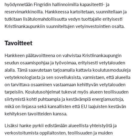
hyödynnetään Fingridin hallinnoimilla kapasiteetti- ja
reservimarkkinoilla. Hankkeessa kartoitetaan, suunnitellaan ja
tutkitaan lisätulomahdollisuutta vedyn tuottajalle erityisesti
Kristiinankaupunkiin suunniteltujen vetyinvestointien osalta.
Tavoitteet
Hankkeen päätavoitteena on vahvistaa Kristiinankaupungin
seudun osaamispohjaa ja työvoimaa, erityisesti vetytalouden
alalla. Tämä saavutetaan tarjoamalla kattavia koulutusmoduuleja
vetyteknologiasta ja sen sovelluksista, varmistaen, että alueella
on tarvittava osaaminen vastaamaan kehittyvän vetytalouden
tarpeisiin. Koulutusohjelmat tukevat myös alueen teollisuuden
siirtymistä kohti puhtaampia ja kestävämpiä energiamuotoja,
mikä on linjassa sekä kansallisten että EU laajuisten kestävän
kehityksen tavoitteiden kanssa.
Lisäksi hanke pyrkii edistämään alueellista yhteistyötä ja
verkostoitumista oppilaitosten, teollisuuden ja muiden