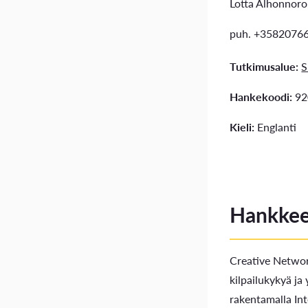
Lotta Alhonnoro, 
puh. +3582076
Tutkimusalue:
S
Hankekoodi:
92
Kieli:
Englanti
Hankkee
Creative Network
kilpailukykyä ja
rakentamalla Int