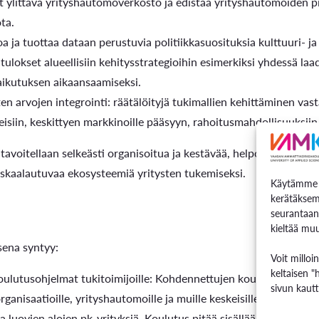
t ylittävä yrityshautomoverkosto ja edistää yrityshautomoiden pit
ota.
toa ja tuottaa dataan perustuvia politiikkasuosituksia kulttuuri- j
ä tulokset alueellisiin kehitysstrategioihin esimerkiksi yhdessä l
ikutuksen aikaansaamiseksi.
en arvojen integrointi: räätälöityjä tukimallien kehittäminen vas
eisiin, keskittyen markkinoille pääsyyn, rahoitusmahdollisuuksiin j
avoitellaan selkeästi organisoitua ja kestävää, helposti laajenne
a skaalautuvaa ekosysteemiä yritysten tukemiseksi.
Käytämme e
kerätäksem
seurantaan
kieltää muu
ena syntyy:
Voit milloi
keltaisen "
oulutusohjelmat tukitoimijoille: Kohdennettujen koulutusohjelmi
sivun kautt
organisaatioille, yrityshautomoille ja muille keskeisille sidosryhm
 ja luovien alojen pk-yrityksiä. Koulutus pitää sisällään hankkeess