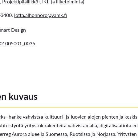
Projektipäällikkö (TKI- ja liiketoiminta)
63400,
lotta.alhonnoro@vamk.fi
mart Design
01005001_0036
n kuvaus
s -hanke vahvistaa kulttuuri- ja luovien alojen pienten ja keskis
 yhteistyötä yritystukirakenteita vahvistamalla, digitalisaatiota
erreg Aurora alueella Suomessa, Ruotsissa ja Norjassa. Yritysten h