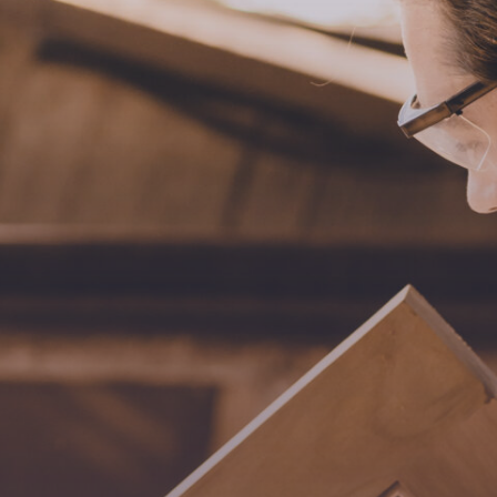
Opintoseteli
LOMAKKEET JA SÄÄDÖKSET
Lomakkeet
Tutkintosääntö
Tutkintolautakunta