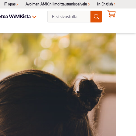
IT-opas
Avoimen AMK:n ilmoittautumispalvelu
In English
Etsi
etoa VAMKista
sivustolta:
NTA
ITA
SKELIJAYHTEISTYÖ
HAKEMINEN
OTA YHTEYTTÄ
Ajankohtaiset haut
Erillishaku
ukset
Siirtohaku
Lisähaku
Valintakokeet
Opinto-ohjaajille