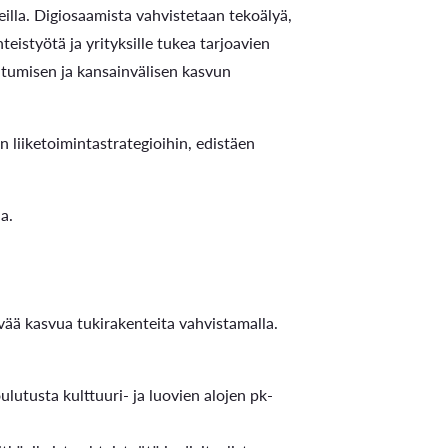
teilla. Digiosaamista vahvistetaan tekoälyä,
teistyötä ja yrityksille tukea tarjoavien
utumisen ja kansainvälisen kasvun
 liiketoimintastrategioihin, edistäen
a.
ävää kasvua tukirakenteita vahvistamalla.
ulutusta kulttuuri- ja luovien alojen pk-