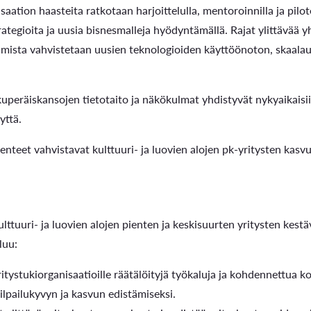
isaation haasteita ratkotaan harjoittelulla, mentoroinnilla ja pilo
rategioita ja uusia bisnesmalleja hyödyntämällä. Rajat ylittävää yh
amista vahvistetaan uusien teknologioiden käyttöönoton, skaala
uperäiskansojen tietotaito ja näkökulmat yhdistyvät nykyaikaisiin
yttä.
enteet vahvistavat kulttuuri- ja luovien alojen pk-yritysten kasvu
lttuuri- ja luovien alojen pienten ja keskisuurten yritysten kest
luu:
ritystukiorganisaatioille räätälöityjä työkaluja ja kohdennettua ko
kilpailukyvyn ja kasvun edistämiseksi.