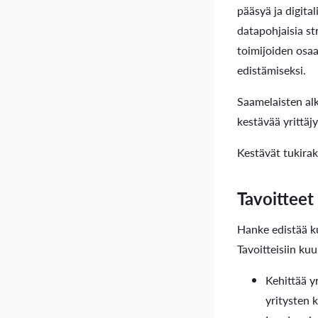
pääsyä ja digital
datapohjaisia st
toimijoiden osa
edistämiseksi.
Saamelaisten alk
kestävää yrittäjy
Kestävät tukirak
Tavoitteet
Hanke edistää ku
Tavoitteisiin kuu
Kehittää y
yritysten 