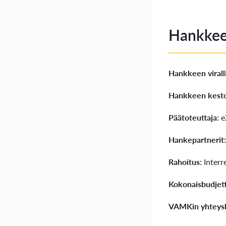
Hankkee
Hankkeen virall
Hankkeen kest
Päätoteuttaja:
e
Hankepartnerit
Rahoitus:
Interr
Kokonaisbudjett
VAMKin yhteysh