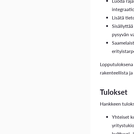
Luoda raja
integraati
Lisätä tie
Sisällyttä
pysyvän va
Saamelaist
erityistarp
Lopputuloksena t
rakenteellista j
Tulokset
Hankkeen tuloks
Yhteiset k
yritystuki
kulttuuri-