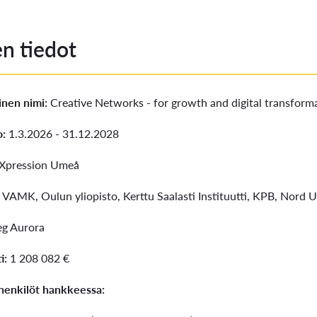
n tiedot
inen nimi:
Creative Networks - for growth and digital transform
o:
1.3.2026 - 31.12.2028
Xpression Umeå
:
VAMK, Oulun yliopisto, Kerttu Saalasti Instituutti, KPB, Nord U
eg Aurora
i:
1 208 082 €
enkilöt hankkeessa: