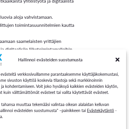
käaikaista yhteistyötä ja digitaalista
a luovia aloja vahvistamaan.
aadittujen toimintasuunnitelmien kautta
taamaan saamelaisten yrittäjien
a digitaalisiin liiketoimintamalleihin.
Hallinnoi evästeiden suostumusta
ttavaa yhteistyöverkostoa, eli
västeitä verkkosivuillamme parantaaksemme käyttäjäkokemustasi,
me sivuston käyttöä koskevia tilastoja sekä markkinoinnin
 ja kohdentamiseen. Voit joko hyväksyä kaikkien evästeiden käytön,
t kuin välttämättömät evästeet tai valita käytettävät evästeet.
n tahansa muuttaa tekemääsi valintaa oikean alalaidan kelluvan
hallinnoi evästeiden suostumusta" –painikkeen tai
Evästekäytäntö
-
en kehittäminen ja toteutus
a.
ille lisäämään niiden valmiuksia tukea
a tunnistettuja keskeisiä haasteita, kuten