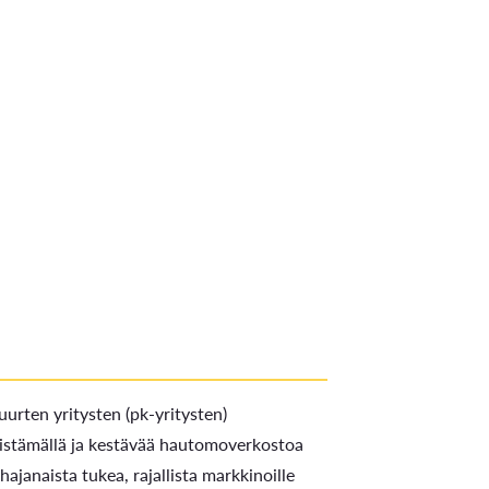
uurten yritysten (pk-yritysten)
 edistämällä ja kestävää hautomoverkostoa
ajanaista tukea, rajallista markkinoille