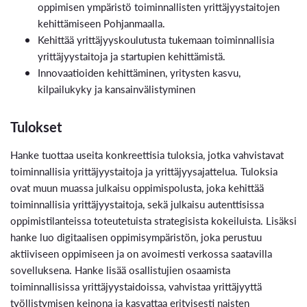
oppimisen ympäristö toiminnallisten yrittäjyystaitojen
kehittämiseen Pohjanmaalla.
Kehittää yrittäjyyskoulutusta tukemaan toiminnallisia
yrittäjyystaitoja ja startupien kehittämistä.
Innovaatioiden kehittäminen, yritysten kasvu,
kilpailukyky ja kansainvälistyminen
Tulokset
Hanke tuottaa useita konkreettisia tuloksia, jotka vahvistavat
toiminnallisia yrittäjyystaitoja ja yrittäjyysajattelua. Tuloksia
ovat muun muassa julkaisu oppimispolusta, joka kehittää
toiminnallisia yrittäjyystaitoja, sekä julkaisu autenttisissa
oppimistilanteissa toteutetuista strategisista kokeiluista. Lisäksi
hanke luo digitaalisen oppimisympäristön, joka perustuu
aktiiviseen oppimiseen ja on avoimesti verkossa saatavilla
sovelluksena. Hanke lisää osallistujien osaamista
toiminnallisissa yrittäjyystaidoissa, vahvistaa yrittäjyyttä
työllistymisen keinona ja kasvattaa erityisesti naisten