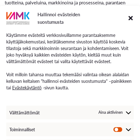
tuotteina, palveluina, markkinoina ja prosesseina, parantaen
liiketoiminnallista kasvua ja kilpailukykyä. Uudet startup-
Hallinnoi evästeiden
yritykset luovat alueelle työpaikkoja, ja kansainvälisten
suostumusta
opiskelijoiden työllistyminen omiin startup-yrityksiinsä
vahvistaa alueen osaamispääomaa ja työllisyyttä.
Käytämme evästeitä verkkosivuillamme parantaaksemme
käyttäjäkokemustasi, kerätäksemme sivuston käyttöä koskevia
tilastoja sekä markkinoinnin seurantaan ja kohdentamiseen. Voit
Tapahtumat
joko hyväksyä kaikkien evästeiden käytön, kieltää muut kuin
välttämättömät evästeet tai valita käytettävät evästeet.
Voit milloin tahansa muuttaa tekemääsi valintaa oikean alalaidan
kelluvan keltaisen "hallinnoi evästeiden suostumusta" –painikkeen
tai
Evästekäytäntö
-sivun kautta.
Välttämättömät
Aina aktiivinen
Toiminnalliset