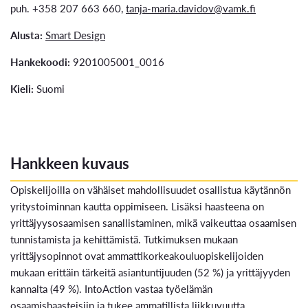
puh. +358 207 663 660,
tanja-maria.davidov@vamk.fi
Alusta:
Smart Design
Hankekoodi:
9201005001_0016
Kieli:
Suomi
Hankkeen kuvaus
Opiskelijoilla on vähäiset mahdollisuudet osallistua käytännön
yritystoiminnan kautta oppimiseen. Lisäksi haasteena on
yrittäjyysosaamisen sanallistaminen, mikä vaikeuttaa osaamisen
tunnistamista ja kehittämistä. Tutkimuksen mukaan
yrittäjysopinnot ovat ammattikorkeakouluopiskelijoiden
mukaan erittäin tärkeitä asiantuntijuuden (52 %) ja yrittäjyyden
kannalta (49 %). IntoAction vastaa työelämän
osaamishaasteisiin ja tukee ammatillista liikkuvuutta