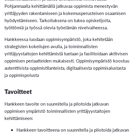
Pohjanmaalla kehittämällä jatkuvaa oppimista menestyvän
yrittäjyyden rakentamiseen ja kokemusperusteisen osaamisen
hyödyntämiseen. Tarkoituksena on tukea opiskelijoita,
työttömiä ja työssä olevia työelämän nivelvaiheessa.
Hankkeessa luodaan oppimisympäristö, joka kehitetään
strategisten kokeilujen avulla, ja toiminnallisten
yrittäjyystaitojen kehittämistä tuetaan ja fasilitoidaan aktiivisen
oppimisen periaatteiden mukaisesti. Oppimisympäristö koostuu
autenttisista oppimistilanteista, digitaalisesta oppimisalustasta
ja oppimispolusta
Tavoitteet
Hankkeen tavoite on suunnitella ja pilotoida jatkuvan
oppimisen ympäristö toiminnallisten yrittäjyystaitojen
kehittämiseen:
Hankkeen tavoitteena on suunnitella ja pilotoida jatkuvan