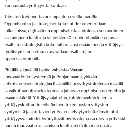
kiinnostusta yrittäjyyttä kohtaan.
Tulosten todennettavuus tapahtuu useilla tavoilla.
Oppimispolku ja strategiset kokeilut dokumentoidaan
julkaisuissa, digitaalinen oppimisalusta arvioidaan sen avoimen
saatavuuden kautta, ja vähintään 50 kohderyhmään kuuluvaa
osallistuu strategisiin kokeiluihin. Uusi osaaminen ja yrittäjyys
työllistymisen keinona arvioidaan osallistujien
oppimisarvioinnilla.
Pitkällä aikavälillä hanke vahvistaa Vaasan
innovaatioekosysteemiä ja Pohjanmaan älykkään
erikoistumisen strategiaa lisäämällä uusyritystoiminnan määrää
ja vaikuttavuutta sekä luomalla jatkuvan oppimisen rakenteita ja
osaamiskärkiä. Yrittäjyysajattelun, toimintavalmiuksien ja
yrittäjyyskulttuurin edistäminen tukee uusien yritysten
syntymistä ja aloittavien yritysten selviytymistä. Omaksutut
yrittäjyysvalmiudet hyödyttävät myös olemassa olevia yrityksiä
uuden innovaatio-osaamisen kautta, mikä ilmenee uusina