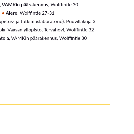
li, VAMKin päärakennus,
Wolffintie 30
Alere
, Wolffintie 27-31
opetus- ja tutkimuslaboratorio), Puuvillakuja 3
ola
, Vaasan yliopisto, Tervahovi, Wolffintie 32
ntola
, VAMKin päärakennus, Wolffintie 30