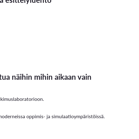
stua näihin mihin aikaan vain
utkimuslaboratorioon.
 moderneissa oppimis- ja simulaatioympäristöissä.