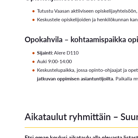
Tutustu Vaasan aktiiviseen opiskelijayhteisöön,
Keskustele opiskelijoiden ja henkilökunnan kanss
Opokahvila – kohtaamispaikka opint
Sijainti:
Alere D110
Auki 9:00-14:00
Keskustelupaikka, jossa opinto-ohjaajat ja opet
jatkuvan oppimisen asiantuntijoilta
. Paikalla 
Aikataulut ryhmittäin – Suun
Etsi oman koulusi aikataulu alla olevasta lista