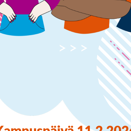
Opintoseteli
LOMAKKEET JA SÄÄDÖKSET
Lomakkeet
Tutkintosääntö
Tutkintolautakunta
Kampuspäivä 11.2.202