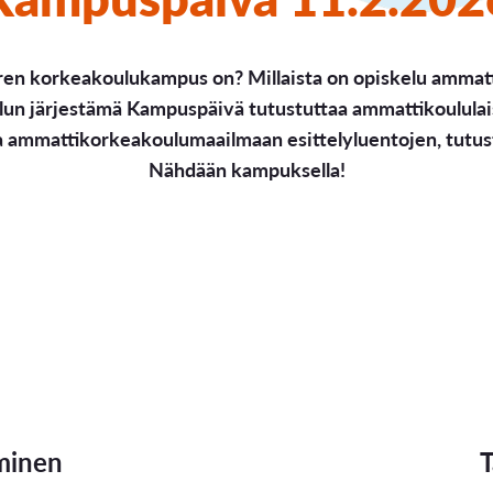
aren korkeakoulukampus on? Millaista on opiskelu ammat
n järjestämä Kampuspäivä tutustuttaa ammattikoululai
ammattikorkeakoulumaailmaan esittelyluentojen, tutustu
Nähdään kampuksella!
minen