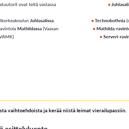
atuutorit ovat teitä vastassa
Juhlasa
ikorkeakoulun
Juhlasalissa
.
Technobothnia
(
ravintola
Mathildassa
(Vaasan
Mathilda-ravint
VAMK)
Serveri-ravi
sta vaihtoehdoista ja kerää niistä leimat vierailupassiin.
ä esittelyluento