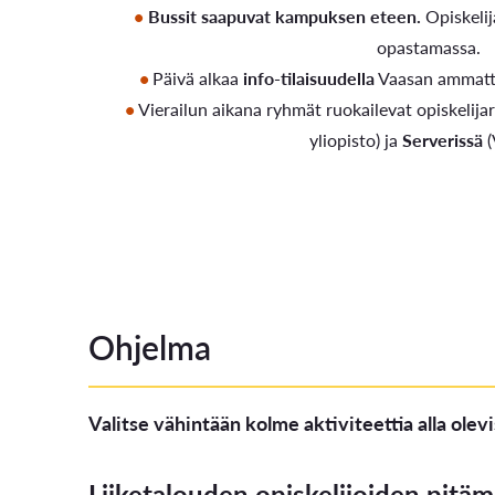
Bussit saapuvat kampuksen eteen.
Opiskelij
opastamassa.
Päivä alkaa
info-tilaisuudella
Vaasan ammatt
Vierailun aikana ryhmät ruokailevat opiskelija
yliopisto) ja
Serverissä
(
Ohjelma
Valitse vähintään kolme aktiviteettia alla olevi
Liiketalouden opiskelijoiden pitäm