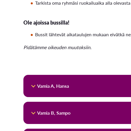
Tarkista oma ryhmäsi ruokailuaika alla olevasta
Ole ajoissa bussilla!
Bussit lähtevät aikataulujen mukaan eivätkä n
Pidätämme oikeuden muutoksiin.
Vamia A, Hansa
Vamia A, Hansa
Vamia B, Sampo