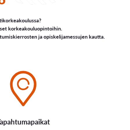
tikorkeakoulussa?
set korkeakouluopintoihin.
miskierrosten ja opiskelijamessujen kautta.
Tapahtumapaikat