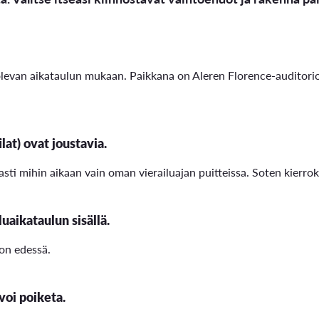
ä olevan aikataulun mukaan. Paikkana on Aleren Florence-auditori
at) ovat joustavia.
sti mihin aikaan vain oman vierailuajan puitteissa. Soten kierro
uaikataulun sisällä.
on edessä.
voi poiketa.