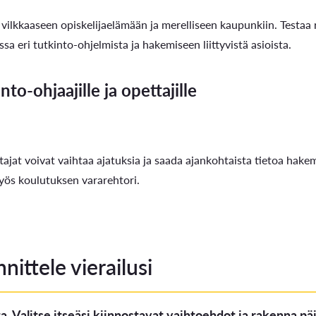
 vilkkaaseen opiskelijaelämään ja merelliseen kaupunkiin. Testaa r
a eri tutkinto-ohjelmista ja hakemiseen liittyvistä asioista.
o-ohjaajille ja opettajille
tajat voivat vaihtaa ajatuksia ja saada ajankohtaista tietoa hake
myös koulutuksen vararehtori.
nittele vierailusi
sta. Valitse itseäsi kiinnostavat vaihtoehdot ja rakenna p