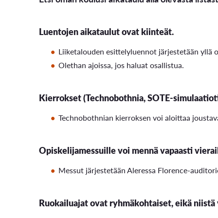
Luentojen aikataulut ovat kiinteät.
Liiketalouden esittelyluennot järjestetään yll
Olethan ajoissa, jos haluat osallistua.
Kierrokset (Technobothnia, SOTE-simulaatiotil
Technobothnian kierroksen voi aloittaa joustava
Opiskelijamessuille voi mennä vapaasti vierail
Messut järjestetään Aleressa Florence-auditori
Ruokailuajat ovat ryhmäkohtaiset, eikä niistä 