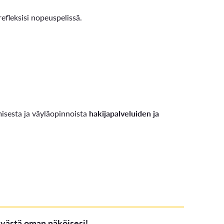
efleksisi nopeuspelissä.
misesta ja väyläopinnoista
hakijapalveluiden ja
äivästä oman näköisesi!