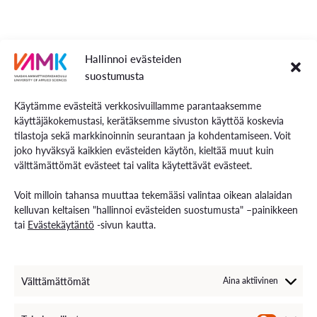
Sisältö
Hallinnoi evästeiden
suostumusta
valuma-aluelähtöisyys
luonnonmukaiset menetelmät hulevesien
Käytämme evästeitä verkkosivuillamme parantaaksemme
käyttäjäkokemustasi, kerätäksemme sivuston käyttöä koskevia
hallintamenetelmät ja -tekniikat.
tilastoja sekä markkinoinnin seurantaan ja kohdentamiseen. Voit
joko hyväksyä kaikkien evästeiden käytön, kieltää muut kuin
Opintojakson suoritettuasi tunnet
välttämättömät evästeet tai valita käytettävät evästeet.
vesienhallintaan liittyvän lainsäädännön, valuma-
Voit milloin tahansa muuttaa tekemääsi valintaa oikean alalaidan
aluelähtöisen suunnittelun periaatteet ja tietää hulevesien
kelluvan keltaisen "hallinnoi evästeiden suostumusta" –painikkeen
hallintamenetelmät ja -tekniikat.
tai
Evästekäytäntö
-sivun kautta.
Opetusmuoto- ja menetelmät
Välttämättömät
Aina aktiivinen
Verkkoluennot reaaliaikaisesti seurattavina
Itsenäisesti opiskeltava oppimateriaali