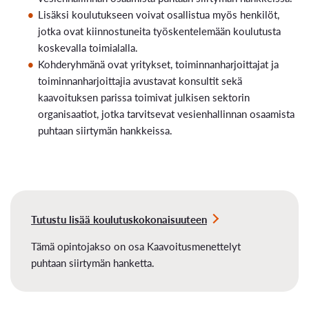
Lisäksi koulutukseen voivat osallistua myös henkilöt,
jotka ovat kiinnostuneita työskentelemään koulutusta
koskevalla toimialalla.
Kohderyhmänä ovat yritykset, toiminnanharjoittajat ja
toiminnanharjoittajia avustavat konsultit sekä
kaavoituksen parissa toimivat julkisen sektorin
organisaatiot, jotka tarvitsevat vesienhallinnan osaamista
puhtaan siirtymän hankkeissa.
Tutustu lisää koulutuskokonaisuuteen
Tämä opintojakso on osa Kaavoitusmenettelyt
puhtaan siirtymän hanketta.