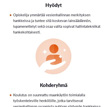
Hyödyt
Opiskelija ymmärtää vesienhallinnan merkityksen
hankkeissa ja tuntee sitä koskevan lainsäädännön,
lupamenettelyt sekä osaa valita sopivat hallintatekniikat
hankekohtaisesti.
Kohderyhmä
Koulutus on suunnattu maankäytön toimialalla
työskenteleville henkilöille, jotka tarvitsevat
vesienhallinnan osaamista puhtaan siirtymän hankkeissa.