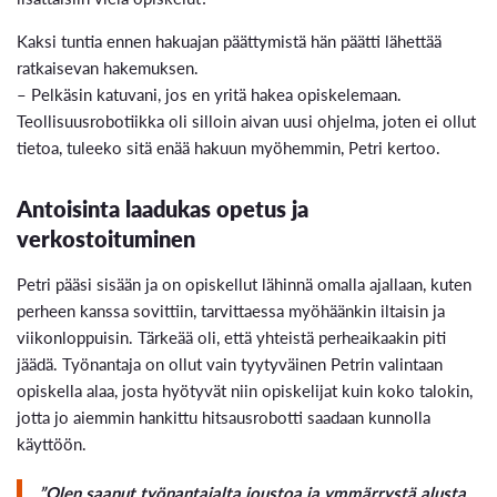
Kaksi tuntia ennen hakuajan päättymistä hän päätti lähettää
ratkaisevan hakemuksen.
– Pelkäsin katuvani, jos en yritä hakea opiskelemaan.
Teollisuusrobotiikka oli silloin aivan uusi ohjelma, joten ei ollut
tietoa, tuleeko sitä enää hakuun myöhemmin, Petri kertoo.
Antoisinta laadukas opetus ja
verkostoituminen
Petri pääsi sisään ja on opiskellut lähinnä omalla ajallaan, kuten
perheen kanssa sovittiin, tarvittaessa myöhäänkin iltaisin ja
viikonloppuisin. Tärkeää oli, että yhteistä perheaikaakin piti
jäädä. Työnantaja on ollut vain tyytyväinen Petrin valintaan
opiskella alaa, josta hyötyvät niin opiskelijat kuin koko talokin,
jotta jo aiemmin hankittu hitsausrobotti saadaan kunnolla
käyttöön.
”Olen saanut työnantajalta joustoa ja ymmärrystä alusta