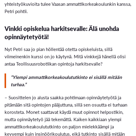
yhteistyökuvioita tulee Vaasan ammattikorkeakoulunkin kanssa,
Petri pohtii.
Vinkki opiskelua harkitsevalle: Älä unohda
opinnäytetyötä!
Nyt Petri saa jo pian höllentää otetta opiskeluista, sillä
viimeinenkin kurssi on jo käytynä. Mitä vinkkejä hänellä olisi
antaa Teollisuusrobotiikan opintoja harkitsevalle?
”Ylempi ammattikorkeakoulututkinto ei sisällä mitään
turhaa.”
– Suosittelen jo alusta saakka pohtimaan opinnäytetyötä ja
pitämään sitä opintojen pääjuttuna, sillä sen osuutta ei turhaan
korosteta. Monet saattavat käydä muut opinnot helpostikin,
mutta opinnäytetyö jää tekemättä. Kaiken kaikkiaan ylempi
ammattikorkeakoulututkinto on paljon mielekkäämpi ja
kevyempi kuin insinöörikoulutus, eikä tutkinto sisällä mitään