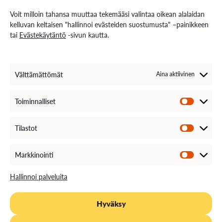
Palvelut opiskelijoille
Rekryä opiskelijoita
Voit milloin tahansa muuttaa tekemääsi valintaa oikean alalaidan
Energiaa-verkkolehti
kelluvan keltaisen "hallinnoi evästeiden suostumusta" –painikkeen
tai
Evästekäytäntö
-sivun kautta.
Ota yhteyttä
Yhteystiedot ja aukioloajat
Välttämättömät
Aina aktiivinen
Henkilöstöhaku
EXAM – sähköinen tenttipalvelu
Medialle
Toiminnalliset
Avoimet työpaikat
Laskutustiedot
VAMKin palautekanava
Tilastot
VAMKin Ilmoituskanava
Markkinointi
Hallinnoi palveluita
Hyväksy