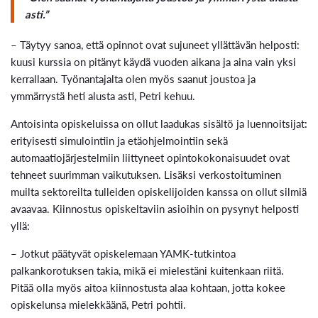
asti.”
– Täytyy sanoa, että opinnot ovat sujuneet yllättävän helposti:
kuusi kurssia on pitänyt käydä vuoden aikana ja aina vain yksi
kerrallaan. Työnantajalta olen myös saanut joustoa ja
ymmärrystä heti alusta asti, Petri kehuu.
Antoisinta opiskeluissa on ollut laadukas sisältö ja luennoitsijat:
erityisesti simulointiin ja etäohjelmointiin sekä
automaatiojärjestelmiin liittyneet opintokokonaisuudet ovat
tehneet suurimman vaikutuksen. Lisäksi verkostoituminen
muilta sektoreilta tulleiden opiskelijoiden kanssa on ollut silmiä
avaavaa. Kiinnostus opiskeltaviin asioihin on pysynyt helposti
yllä:
– Jotkut päätyvät opiskelemaan YAMK-tutkintoa
palkankorotuksen takia, mikä ei mielestäni kuitenkaan riitä.
Pitää olla myös aitoa kiinnostusta alaa kohtaan, jotta kokee
opiskelunsa mielekkäänä, Petri pohtii.