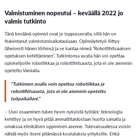
Valmistuminen nopeutui – keväällä 2022 jo
valmis tutkinto
Tänä keväänä opinnot ovat jo loppusuoralla, sillä hän on
tiukentanut valmistumisaikatauluaan. Opinnäytetyö liittyy
läheisesti hänen töihinsä ja se kantaa nimeä ”Robottihitsauksen
opetuksen kehittäminen”. Tutkintonsa avulla hän voi opettaa
opiskelijoille robotiikkaa ja robottihitsausta, jota ei ole aiemmin
opetettu Vamialla.
”Tutkinnon avulla voin opettaa robotiikkaa ja
robottihitsausta, jota ei ole aiemmin opetettu
työpaikallani.”
– Uusi osaaminen tukee hyvin nykyistä työtäni: teknologia
kehittyy ja on hyvä pitää ammattitaidostaan huolta samalla ja
omaksua elinikäisen oppimisen asenne. Tulevaisuudessa voisin
nähdä myös itseni pitämässä koulutuksia yrityksille. Ehkä