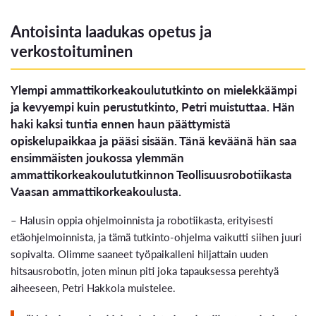
Antoisinta laadukas opetus ja
verkostoituminen
Ylempi ammattikorkeakoulututkinto on mielekkäämpi
ja kevyempi kuin perustutkinto, Petri muistuttaa. Hän
haki kaksi tuntia ennen haun päättymistä
opiskelupaikkaa ja pääsi sisään. Tänä keväänä hän saa
ensimmäisten joukossa ylemmän
ammattikorkeakoulututkinnon Teollisuusrobotiikasta
Vaasan ammattikorkeakoulusta.
– ­Halusin oppia ohjelmoinnista ja robotiikasta, erityisesti
etäohjelmoinnista, ja tämä tutkinto-ohjelma vaikutti siihen juuri
sopivalta. Olimme saaneet työpaikalleni hiljattain uuden
hitsausrobotin, joten minun piti joka tapauksessa perehtyä
aiheeseen, Petri Hakkola muistelee.