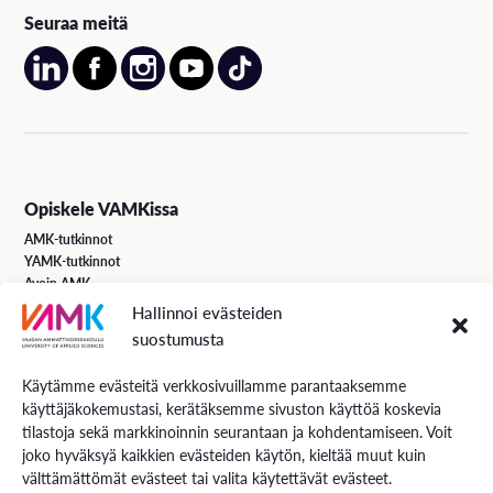
Seuraa meitä
Opiskele VAMKissa
AMK-tutkinnot
YAMK-tutkinnot
Avoin AMK
Erikoistumiskoulutukset
Hallinnoi evästeiden
Täydennyskoulutus
suostumusta
Hakuohjeet
Käytämme evästeitä verkkosivuillamme parantaaksemme
käyttäjäkokemustasi, kerätäksemme sivuston käyttöä koskevia
VAMK Palvelut
tilastoja sekä markkinoinnin seurantaan ja kohdentamiseen. Voit
Tutkimus ja kehitys
joko hyväksyä kaikkien evästeiden käytön, kieltää muut kuin
Palvelut työelämälle
välttämättömät evästeet tai valita käytettävät evästeet.