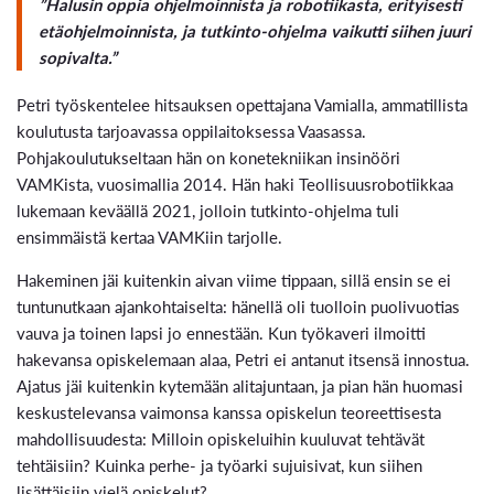
”Halusin oppia ohjelmoinnista ja robotiikasta, erityisesti
etäohjelmoinnista, ja tutkinto-ohjelma vaikutti siihen juuri
sopivalta.”
Petri työskentelee hitsauksen opettajana Vamialla, ammatillista
koulutusta tarjoavassa oppilaitoksessa Vaasassa.
Pohjakoulutukseltaan hän on konetekniikan insinööri
VAMKista, vuosimallia 2014. Hän haki Teollisuusrobotiikkaa
lukemaan keväällä 2021, jolloin tutkinto-ohjelma tuli
ensimmäistä kertaa VAMKiin tarjolle.
Hakeminen jäi kuitenkin aivan viime tippaan, sillä ensin se ei
tuntunutkaan ajankohtaiselta: hänellä oli tuolloin puolivuotias
vauva ja toinen lapsi jo ennestään. Kun työkaveri ilmoitti
hakevansa opiskelemaan alaa, Petri ei antanut itsensä innostua.
Ajatus jäi kuitenkin kytemään alitajuntaan, ja pian hän huomasi
keskustelevansa vaimonsa kanssa opiskelun teoreettisesta
mahdollisuudesta: Milloin opiskeluihin kuuluvat tehtävät
tehtäisiin? Kuinka perhe- ja työarki sujuisivat, kun siihen
lisättäisiin vielä opiskelut?