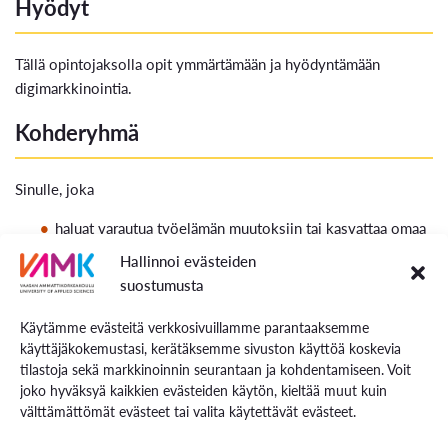
Hyödyt
Tällä opintojaksolla opit ymmärtämään ja hyödyntämään
digimarkkinointia.
Kohderyhmä
Sinulle, joka
haluat varautua työelämän muutoksiin tai kasvattaa omaa
asiantuntijuuttasi
Hallinnoi evästeiden
haluat tutustua uuteen alaan tai erottautua osaamisella
suostumusta
elät oppiaksesi – haluat oppia uutta harrastusluonteisesti
tavoittelet tutkintoa
Käytämme evästeitä verkkosivuillamme parantaaksemme
käyttäjäkokemustasi, kerätäksemme sivuston käyttöä koskevia
Lisäksi:
tilastoja sekä markkinoinnin seurantaan ja kohdentamiseen. Voit
joko hyväksyä kaikkien evästeiden käytön, kieltää muut kuin
Opintojakso sopii esim. markkinoinnin opiskelijoille
välttämättömät evästeet tai valita käytettävät evästeet.
Opintojakso sopii kaikille markkinoinnista kiinnostuneille