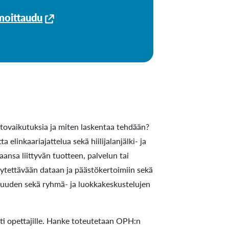
moittaudu
astovaikutuksia ja miten laskentaa tehdään?
elinkaariajattelua sekä hiilijalanjälki- ja
aansa liittyvän tuotteen, palvelun tai
käytettävään dataan ja päästökertoimiin sekä
isuuden sekä ryhmä- ja luokkakeskustelujen
esti opettajille. Hanke toteutetaan OPH:n