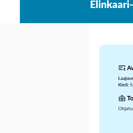
Elinkaari-
A
Laajuu
Kieli:
S
To
Ohjatu