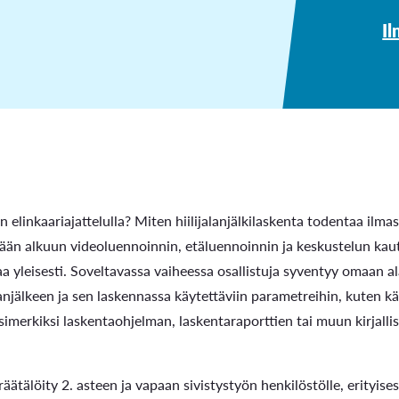
Il
n elinkaariajattelulla? Miten hiilijalanjälkilaskenta todentaa ilm
lään alkuun videoluennoinnin, etäluennoinnin ja keskustelun kautta 
aa yleisesti. Soveltavassa vaiheessa osallistuja syventyy omaan al
alanjälkeen ja sen laskennassa käytettäviin parametreihin, kuten 
simerkiksi laskentaohjelman, laskentaraporttien tai muun kirjall
äätälöity 2. asteen ja vapaan sivistystyön henkilöstölle, erityis