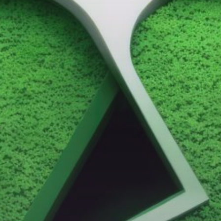
Opintoseteli
LOMAKKEET JA SÄÄDÖKSET
Lomakkeet
Tutkintosääntö
Tutkintolautakunta