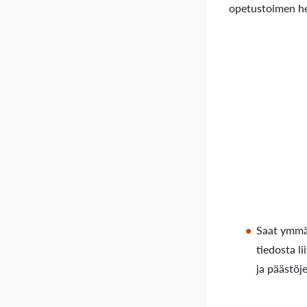
opetustoimen he
Saat ymmä
tiedosta li
ja päästöj