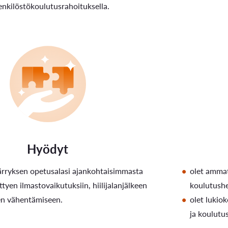
nkilöstökoulutusrahoituksella.
Hyödyt
olet ammat
rryksen opetusalasi ajankohtaisimmasta
koulutush
ittyen ilmastovaikutuksiin, hiilijalanjälkeen
olet lukio
en vähentämiseen.
ja koulutu