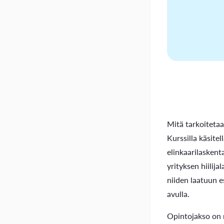
Mitä tarkoitetaa
Kurssilla käsitel
elinkaarilaskent
yrityksen hiilij
niiden laatuun e
avulla.
Opintojakso on r