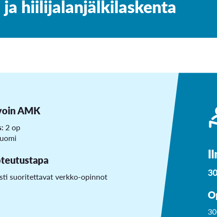
 ja hiilijalanjälkilaskenta
voin AMK
s:
2 op
uomi
I
teutustapa
30
sti suoritettavat verkko-opinnot
O
30