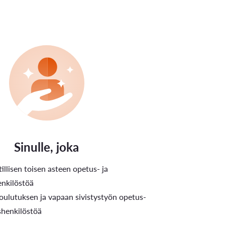
Sinulle, joka
illisen toisen asteen opetus- ja
enkilöstöä
koulutuksen ja vapaan sivistystyön opetus-
shenkilöstöä