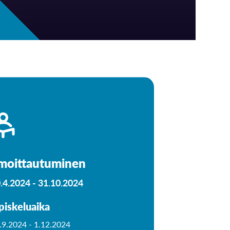
lmoittautuminen
.4.2024 -
31.10.2024
piskeluaika
.9.2024 -
1.12.2024