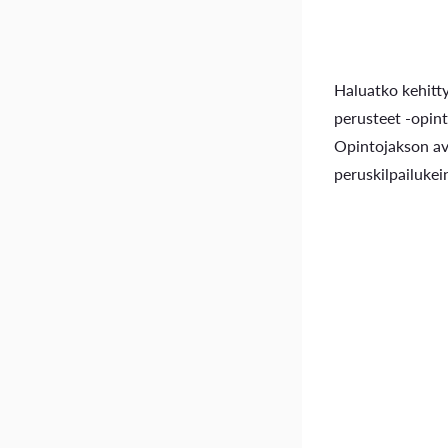
Haluatko kehitt
perusteet -opinto
Opintojakson avu
peruskilpailukei