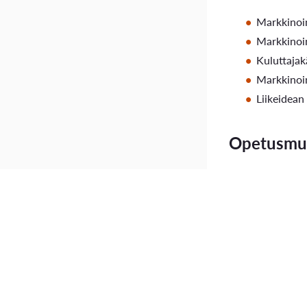
Markkinoin
Markkinoi
Kuluttajak
Markkinoin
Liikeidea
Opetusmuo
Verkon ka
Projektity
Projekti
ra
Esitystentt
Opiskeluma
Blythe, J