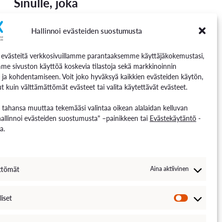
Sinulle, joka
nostunut tutustumaan markkinoinnin
Hallinnoi evästeiden suostumusta
siin ja/tai opiskelet markkinointia. Tämä
oveltuu kaikille aiheesta kiinnostuneille.
västeitä verkkosivuillamme parantaaksemme käyttäjäkokemustasi,
me sivuston käyttöä koskevia tilastoja sekä markkinoinnin
 ja kohdentamiseen. Voit joko hyväksyä kaikkien evästeiden käytön,
t kuin välttämättömät evästeet tai valita käytettävät evästeet.
n tahansa muuttaa tekemääsi valintaa oikean alalaidan kelluvan
hallinnoi evästeiden suostumusta" –painikkeen tai
Evästekäytäntö
-
a.
Markkinoinnin
ttömät
Aina aktiivinen
perusteet
liset
0,00
€