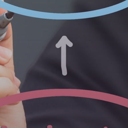
Opintoseteli
LOMAKKEET JA SÄÄDÖKSET
Lomakkeet
Tutkintosääntö
Tutkintolautakunta