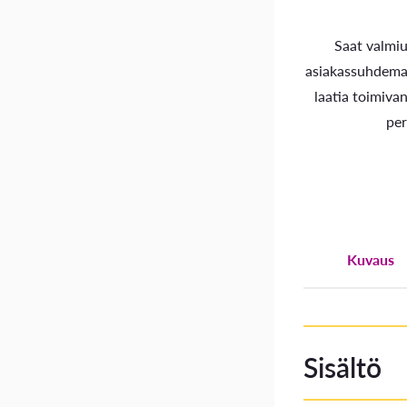
Saat valmi
asiakassuhdemark
laatia toimivan 
per
Kuvaus
Sisältö