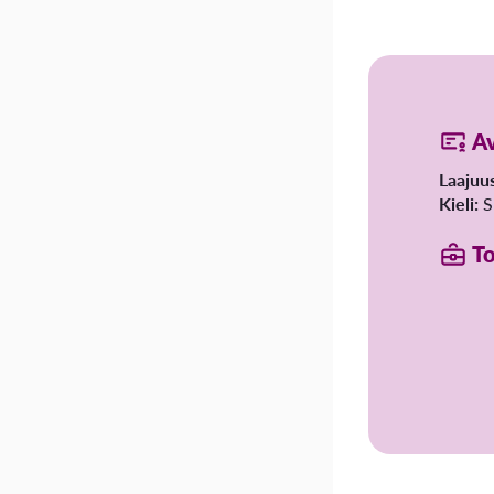
A
Laajuu
Kieli:
S
To