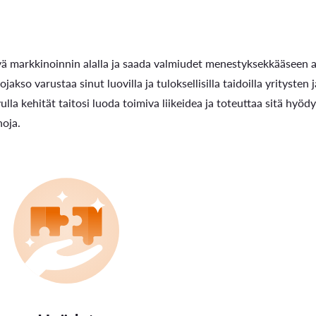
yä markkinoinnin alalla ja saada valmiudet menestyksekkääseen
jakso varustaa sinut luovilla ja tuloksellisilla taidoilla yrityste
lla kehität taitosi luoda toimiva liikeidea ja toteuttaa sitä hyö
noja.