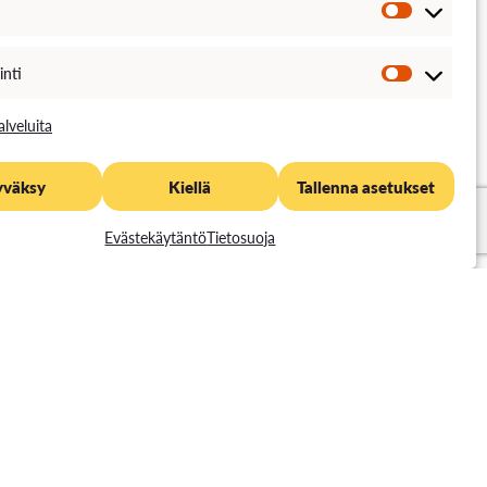
Ajankohta
inti
Toteutustapa
alveluita
Toteutuskieli
Luentoaika
yväksy
Kiellä
Tallenna asetukset
Opintopisteet
5 op
Evästekäytäntö
Tietosuoja