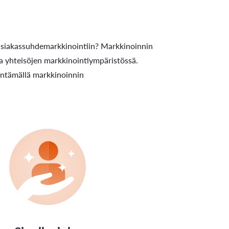
 asiakassuhdemarkkinointiin? Markkinoinnin
n ja yhteisöjen markkinointiympäristössä.
dyntämällä markkinoinnin