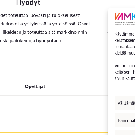
Hyödyt
Olet kiin
udet
toteuttaa
l
uovasti ja tuloksellisesti
peruskäsittei
kinointia yrityksissä ja yhteisöissä. Osaat
opintojakso s
liikei
d
ean ja toteuttaa sitä markkinoinnin
Käytämme e
uskilpail
ukeinoja hyödyntäen.
kerätäksem
seurantaan
kieltää muu
Voit milloi
keltaisen "
sivun kautt
Opettajat
Välttämä
Toiminnal