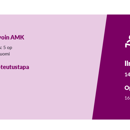
voin AMK
s:
5 op
uomi
I
teutustapa
14
O
16