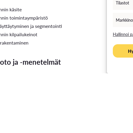
Tilastot
nin käsite
nnin toimintaympäristö
Markkino
äyttäytyminen ja segmentointi
nin kilpailukeinot
Hallinnoi p
n rakentaminen
H
to ja -menetelmät
utta tapahtuva opetus. Läsnäolo suotavaa
ötiimit
portointi
i
teriaali
im 2010. CIM Coursebook. M
arketing Essentials. The Chartered