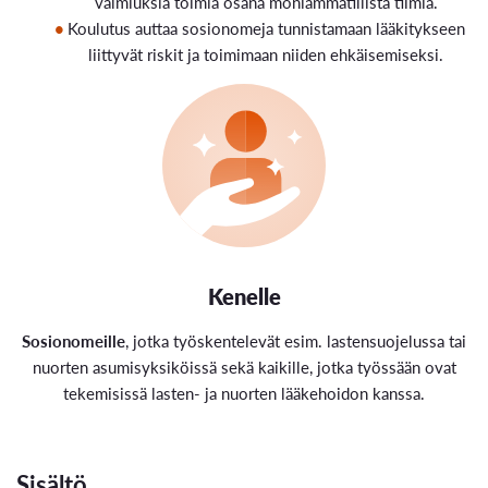
valmiuksia toimia osana moniammatillista tiimiä.
Koulutus auttaa sosionomeja tunnistamaan lääkitykseen
liittyvät riskit ja toimimaan niiden ehkäisemiseksi.
Kenelle
Sosionomeille
, jotka työskentelevät esim. lastensuojelussa tai
nuorten asumisyksiköissä sekä kaikille, jotka työssään ovat
tekemisissä lasten- ja nuorten lääkehoidon kanssa.
Sisältö