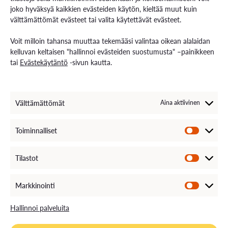
Tutkimus ja kehitys
joko hyväksyä kaikkien evästeiden käytön, kieltää muut kuin
Palvelut työelämälle
välttämättömät evästeet tai valita käytettävät evästeet.
Palvelut opiskelijoille
Rekryä opiskelijoita
Voit milloin tahansa muuttaa tekemääsi valintaa oikean alalaidan
Energiaa-verkkolehti
kelluvan keltaisen "hallinnoi evästeiden suostumusta" –painikkeen
tai
Evästekäytäntö
-sivun kautta.
Ota yhteyttä
Yhteystiedot ja aukioloajat
Välttämättömät
Aina aktiivinen
Henkilöstöhaku
EXAM – sähköinen tenttipalvelu
Medialle
Toiminnalliset
Avoimet työpaikat
Laskutustiedot
VAMKin palautekanava
Tilastot
VAMKin Ilmoituskanava
Markkinointi
Hallinnoi palveluita