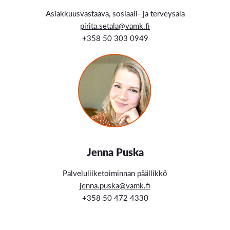
Asiakkuusvastaava, sosiaali- ja terveysala
pirita.setala@vamk.fi
+358 50 303 0949
Jenna Puska
Palveluliiketoiminnan päällikkö
jenna.puska@vamk.fi
+358 50 472 4330