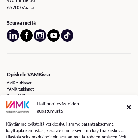
65200 Vaasa
Seuraa meitä
Opiskele VAMKissa
AMK-tutkinnot
YAMK-tutkinnot
Avoin AMK
Erikoistumiskoulutukset
Hallinnoi evästeiden
Täydennyskoulutus
suostumusta
Hakuohjeet
Käytämme evästeitä verkkosivuillamme parantaaksemme
käyttäjäkokemustasi, kerätäksemme sivuston käyttöä koskevia
VAMK Palvelut
tilastoja sekä markkinoinnin seurantaan ja kohdentamiseen. Voit