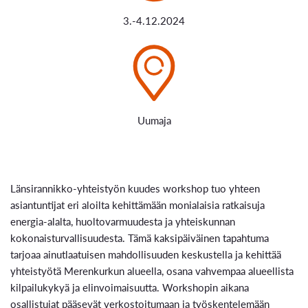
3.-4.12.2024
Uumaja
Länsirannikko-yhteistyön kuudes workshop tuo yhteen
asiantuntijat eri aloilta kehittämään monialaisia ratkaisuja
energia-alalta, huoltovarmuudesta ja yhteiskunnan
kokonaisturvallisuudesta. Tämä kaksipäiväinen tapahtuma
tarjoaa ainutlaatuisen mahdollisuuden keskustella ja kehittää
yhteistyötä Merenkurkun alueella, osana vahvempaa alueellista
kilpailukykyä ja elinvoimaisuutta. Workshopin aikana
osallistujat pääsevät verkostoitumaan ja työskentelemään