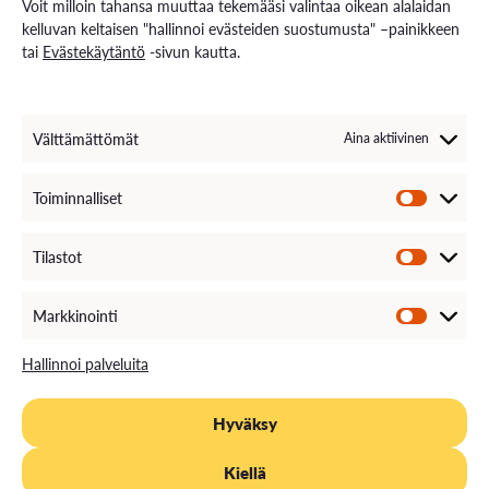
Voit milloin tahansa muuttaa tekemääsi valintaa oikean alalaidan
Energiaa-verkkolehti
kelluvan keltaisen "hallinnoi evästeiden suostumusta" –painikkeen
tai
Evästekäytäntö
-sivun kautta.
Ota yhteyttä
Yhteystiedot ja aukioloajat
Välttämättömät
Aina aktiivinen
Henkilöstöhaku
EXAM – sähköinen tenttipalvelu
Medialle
Toiminnalliset
Avoimet työpaikat
Laskutustiedot
VAMKin palautekanava
Tilastot
VAMKin Ilmoituskanava
Markkinointi
Hallinnoi palveluita
Hyväksy
TIETOSUOJA
EVÄSTEKÄYTÄNTÖ
SAAVUTETTAVUUS
Kiellä