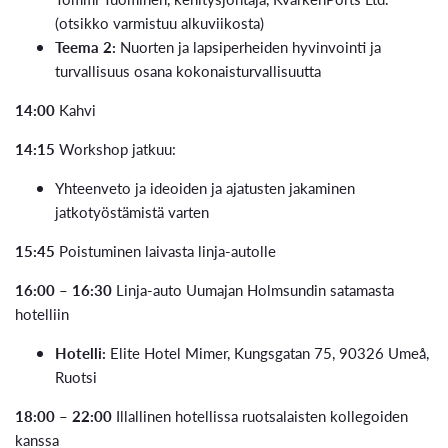
(otsikko varmistuu alkuviikosta)
Teema 2:
Nuorten ja lapsiperheiden hyvinvointi ja
turvallisuus osana kokonaisturvallisuutta
14:00
Kahvi
14:15
Workshop jatkuu:
Yhteenveto ja ideoiden ja ajatusten jakaminen
jatkotyöstämistä varten
15:45
Poistuminen laivasta linja-autolle
16:00 – 16:30
Linja-auto Uumajan Holmsundin satamasta
hotelliin
Hotelli:
Elite Hotel Mimer, Kungsgatan 75, 90326 Umeå,
Ruotsi
18:00 – 22:00
Illallinen hotellissa ruotsalaisten kollegoiden
kanssa