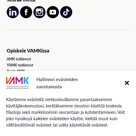
Opiskele VAMKissa
AMK-tutkinnot
YAMK-tutkinnot
Avoin AMK
Erikoistumiskoulutukset
Hallinnoi evästeiden
Täydennyskoulutus
suostumusta
Hakuohjeet
Käytämme evästeitä verkkosivuillamme parantaaksemme
käyttäjäkokemustasi, kerätäksemme sivuston käyttöä koskevia
VAMK Palvelut
tilastoja sekä markkinoinnin seurantaan ja kohdentamiseen. Voit
Tutkimus ja kehitys
joko hyväksyä kaikkien evästeiden käytön, kieltää muut kuin
Palvelut työelämälle
välttämättömät evästeet tai valita käytettävät evästeet.
Palvelut opiskelijoille
Rekryä opiskelijoita