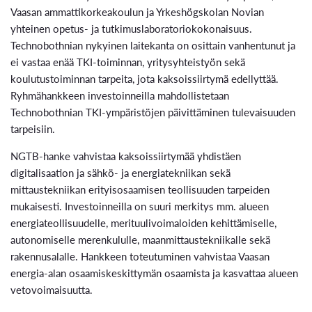
Vaasan ammattikorkeakoulun ja Yrkeshögskolan Novian
yhteinen opetus- ja tutkimuslaboratoriokokonaisuus.
Technobothnian nykyinen laitekanta on osittain vanhentunut ja
ei vastaa enää TKI-toiminnan, yritysyhteistyön sekä
koulutustoiminnan tarpeita, jota kaksoissiirtymä edellyttää.
Ryhmähankkeen investoinneilla mahdollistetaan
Technobothnian TKI-ympäristöjen päivittäminen tulevaisuuden
tarpeisiin.
NGTB-hanke vahvistaa kaksoissiirtymää yhdistäen
digitalisaation ja sähkö- ja energiatekniikan sekä
mittaustekniikan erityisosaamisen teollisuuden tarpeiden
mukaisesti. Investoinneilla on suuri merkitys mm. alueen
energiateollisuudelle, merituulivoimaloiden kehittämiselle,
autonomiselle merenkululle, maanmittaustekniikalle sekä
rakennusalalle. Hankkeen toteutuminen vahvistaa Vaasan
energia-alan osaamiskeskittymän osaamista ja kasvattaa alueen
vetovoimaisuutta.