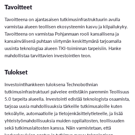
Tavoitteet
Tavoitteena on ajantasaisen tutkimusinfrastruktuurin avulla
varmistaa alueen teollisen ekosysteemin kasvu ja kilpailukyky.
Tavoitteena on varmistaa Pohjanmaan rooli kansallisena ja
kansainvälisenä puhtaan siirtymän keskittymänä tarjoamalla
uusinta teknologiaa alueen TKI-toiminnan tarpeisiin. Hanke
mahdollistaa tarvittavien investointien teon.
Tulokset
Investointihankkeen tuloksena Technobothnian
tutkimusinfrastruktuuri palvelee entistäkin paremmin Teollisuus
5.0 tarpeita alueella. Investointi edistää teknologista osaamista,
tarjoaa uusia mahdollisuuksia tärkeille tutkimusaloille kuten
tekoälylle, automaatiolle ja tietojenkäsittelytieteelle, ja lisää
yhteistyömahdollisuuksia muiden oppilaitosten, teollisuuden
sekä tutkimuslaitosten kanssa. Näin varmistetaan, että
korkeakoulujen opetus ja tutkimus pysyy teknologisen