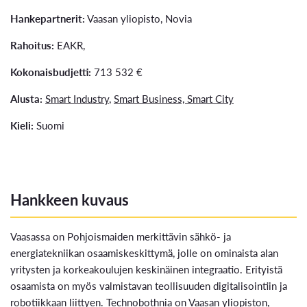
Hankepartnerit:
Vaasan yliopisto, Novia
Rahoitus:
EAKR,
Kokonaisbudjetti:
713 532 €
Alusta:
Smart Industry
,
Smart Business,
Smart City
Kieli:
Suomi
Hankkeen kuvaus
Vaasassa on Pohjoismaiden merkittävin sähkö- ja
energiatekniikan osaamiskeskittymä, jolle on ominaista alan
yritysten ja korkeakoulujen keskinäinen integraatio. Erityistä
osaamista on myös valmistavan teollisuuden digitalisointiin ja
robotiikkaan liittyen. Technobothnia on Vaasan yliopiston,