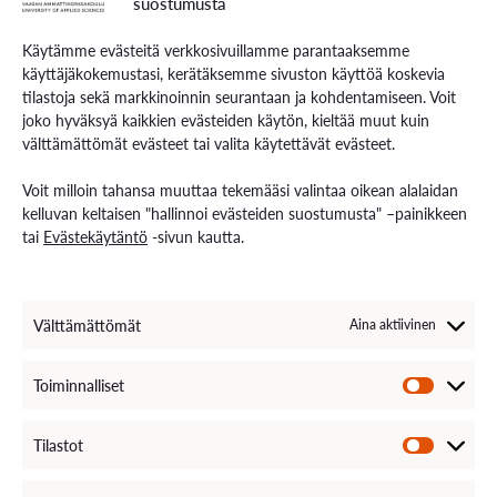
suostumusta
paikallisyhteisöön.
Käytämme evästeitä verkkosivuillamme parantaaksemme
käyttäjäkokemustasi, kerätäksemme sivuston käyttöä koskevia
Kurkkaa myös tänne!
tilastoja sekä markkinoinnin seurantaan ja kohdentamiseen. Voit
joko hyväksyä kaikkien evästeiden käytön, kieltää muut kuin
välttämättömät evästeet tai valita käytettävät evästeet.
SeAMKin hankesivu
Voit milloin tahansa muuttaa tekemääsi valintaa oikean alalaidan
kelluvan keltaisen "hallinnoi evästeiden suostumusta" –painikkeen
tai
Evästekäytäntö
-sivun kautta.
Välttämättömät
Aina aktiivinen
Toiminnalliset
Tilastot