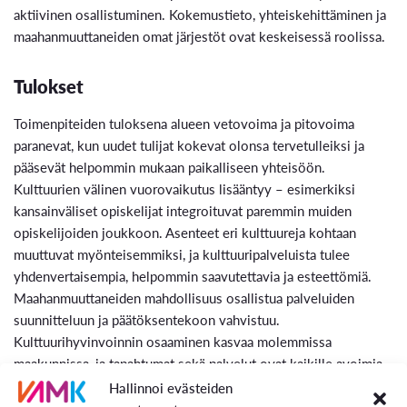
aktiivinen osallistuminen. Kokemustieto, yhteiskehittäminen ja
maahanmuuttaneiden omat järjestöt ovat keskeisessä roolissa.
Tulokset
Toimenpiteiden tuloksena alueen vetovoima ja pitovoima
paranevat, kun uudet tulijat kokevat olonsa tervetulleiksi ja
pääsevät helpommin mukaan paikalliseen yhteisöön.
Kulttuurien välinen vuorovaikutus lisääntyy – esimerkiksi
kansainväliset opiskelijat integroituvat paremmin muiden
opiskelijoiden joukkoon. Asenteet eri kulttuureja kohtaan
muuttuvat myönteisemmiksi, ja kulttuuripalveluista tulee
yhdenvertaisempia, helpommin saavutettavia ja esteettömiä.
Maahanmuuttaneiden mahdollisuus osallistua palveluiden
suunnitteluun ja päätöksentekoon vahvistuu.
Kulttuurihyvinvoinnin osaaminen kasvaa molemmissa
maakunnissa, ja tapahtumat sekä palvelut ovat kaikille avoimia
ja saavutettavia. Hankkeessa tuetaan erityisesti
Hallinnoi evästeiden
maahanmuuttaneiden naisten osallisuutta ja juurtumista