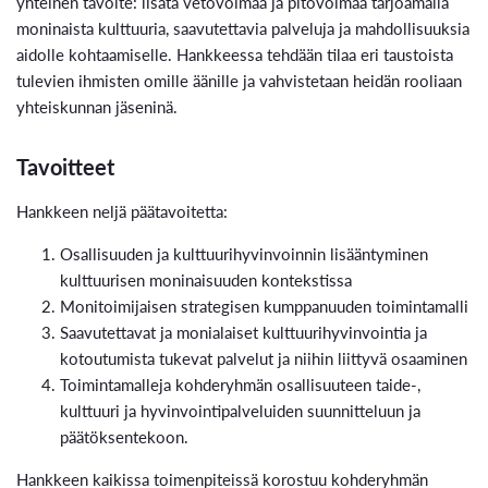
yhteinen tavoite: lisätä vetovoimaa ja pitovoimaa tarjoamalla
moninaista kulttuuria, saavutettavia palveluja ja mahdollisuuksia
aidolle kohtaamiselle. Hankkeessa tehdään tilaa eri taustoista
tulevien ihmisten omille äänille ja vahvistetaan heidän rooliaan
yhteiskunnan jäseninä.
Tavoitteet
Hankkeen neljä päätavoitetta:
Osallisuuden ja kulttuurihyvinvoinnin lisääntyminen
kulttuurisen moninaisuuden kontekstissa
Monitoimijaisen strategisen kumppanuuden toimintamalli
Saavutettavat ja monialaiset kulttuurihyvinvointia ja
kotoutumista tukevat palvelut ja niihin liittyvä osaaminen
Toimintamalleja kohderyhmän osallisuuteen taide-,
kulttuuri ja hyvinvointipalveluiden suunnitteluun ja
päätöksentekoon.
Hankkeen kaikissa toimenpiteissä korostuu kohderyhmän