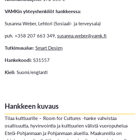
VAMKin yhteyshenkilöt hankkeessa:
Susanna Weber, Lehtori (Sosiaali- ja terveysala)
puh. +358 207 663 349,
susanna.weber@vamk.fi
Tutkimusalue:
Smart Design
Hankekoodi:
S31557
Kieli:
Suomi/englanti
Hankkeen kuvaus
Tilaa kulttuurille – Room for Cultures -hanke vahvistaa
osallisuutta, hyvinvointia ja kulttuurien välistä vuoropuhelua
Etelä-Pohjanmaan ja Pohjanmaan alueilla. Maakunnilla on