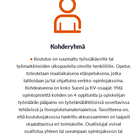
Kohderyhmä
Koulutus on suunnattu työssäkäyville tai
työmarkkinoiden ulkopuolella oleville henkilöille. Opetus
toteutetaan reaaliaikaisena etäopetuksena, jotka
taltioidaan ja/tai ohjattuina verkko-opintojaksoina.
Kohdealueena on koko Suomi ja KV-osaajat. Yhtä
opintopistettä kohden on 4 oppituntia ja opiskelijan
työmäärän pääpaino on työelämälähtöisissä soveltavissa
tehtävissä ja itseopiskelumateriaaleissa. Tavoitteena on,
että koulutusjaksossa hankittu akkuosaaminen on laajasti
skaalattavissa eri toimialoille. Osallistujat voivat
osallistua yhteen tai useampaan opintojaksoon tai