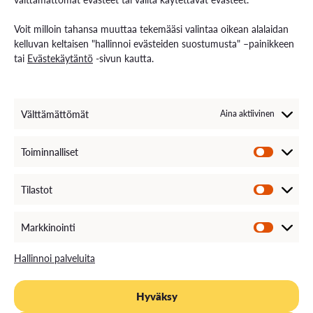
välituotteiden (prekursori- ja
Voit milloin tahansa muuttaa tekemääsi valintaa oikean alalaidan
katodiaktiivimateriaalit) valmistajiin.
kelluvan keltaisen "hallinnoi evästeiden suostumusta" –painikkeen
tai
Evästekäytäntö
-sivun kautta.
Välttämättömät
Aina aktiivinen
Sisältö
Toiminnalliset
Luennoitsijan ohjeistuksen mukaisesti luennot ja
harjoitukset
Tilastot
Opetusmuoto- ja menetelmät
Markkinointi
Verkkoluennot reaaliaikaisesti seurattavina
Hallinnoi palveluita
Opiskelumateriaali
Hyväksy