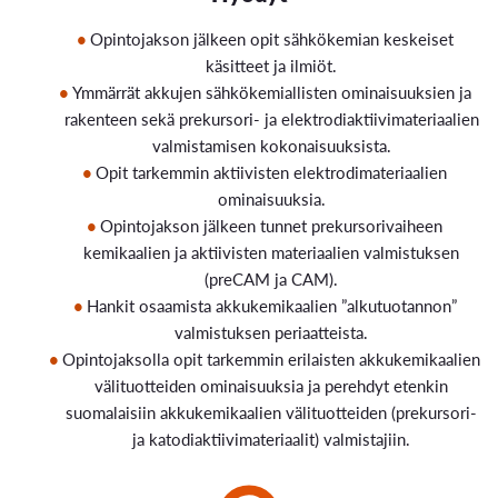
Opintojakson jälkeen opit sähkökemian keskeiset
käsitteet ja ilmiöt.
Ymmärrät akkujen sähkökemiallisten ominaisuuksien ja
rakenteen sekä prekursori- ja elektrodiaktiivimateriaalien
valmistamisen kokonaisuuksista.
Opit tarkemmin aktiivisten elektrodimateriaalien
ominaisuuksia.
Opintojakson jälkeen tunnet prekursorivaiheen
kemikaalien ja aktiivisten materiaalien valmistuksen
(preCAM ja CAM).
Hankit osaamista akkukemikaalien ”alkutuotannon”
valmistuksen periaatteista.
Opintojaksolla opit tarkemmin erilaisten akkukemikaalien
välituotteiden ominaisuuksia ja perehdyt etenkin
suomalaisiin akkukemikaalien välituotteiden (prekursori-
ja katodiaktiivimateriaalit) valmistajiin.