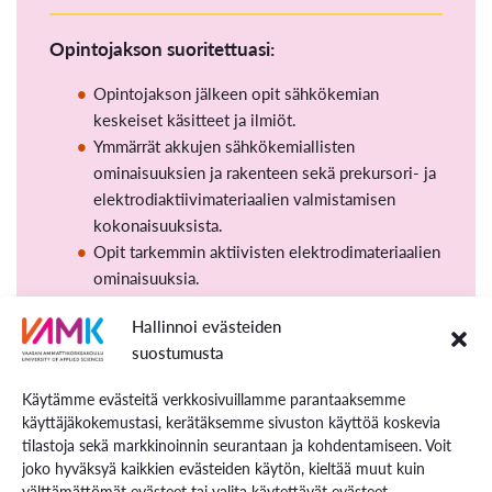
Opintojakson suoritettuasi:
Opintojakson jälkeen opit sähkökemian
keskeiset käsitteet ja ilmiöt.
Ymmärrät akkujen sähkökemiallisten
ominaisuuksien ja rakenteen sekä prekursori- ja
elektrodiaktiivimateriaalien valmistamisen
kokonaisuuksista.
Opit tarkemmin aktiivisten elektrodimateriaalien
ominaisuuksia.
Opintojakson jälkeen tunnet prekursorivaiheen
Hallinnoi evästeiden
kemikaalien ja aktiivisten materiaalien
suostumusta
valmistuksen (preCAM ja CAM).
Hankit osaamista akkukemikaalien
Käytämme evästeitä verkkosivuillamme parantaaksemme
”alkutuotannon” valmistuksen periaatteista.
käyttäjäkokemustasi, kerätäksemme sivuston käyttöä koskevia
Opintojaksolla opit tarkemmin erilaisten
tilastoja sekä markkinoinnin seurantaan ja kohdentamiseen. Voit
akkukemikaalien välituotteiden ominaisuuksia ja
joko hyväksyä kaikkien evästeiden käytön, kieltää muut kuin
perehdyt etenkin suomalaisiin akkukemikaalien
välttämättömät evästeet tai valita käytettävät evästeet.