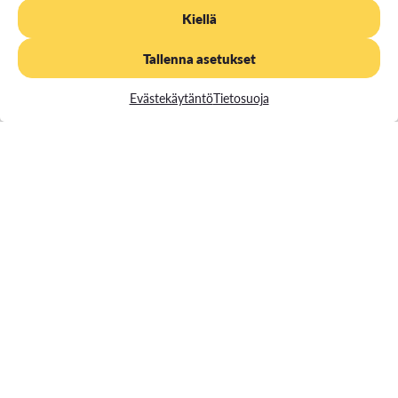
Verkosta löytyvä materiaali (artikkelit, teokset)
Kiellä
Aikataulu ja paikka
Tallenna asetukset
Arki-iltaisin (ma-to klo 16:00 jälkeen) 5.3.2024-
Evästekäytäntö
Tietosuoja
5.4.2024 välisenä aikana Moodle, Teams / Zoom
Pidätämme oikeuden muutoksiin.
Tämä koulutus on Jatkuvan oppimisen ja työllisyyden
palvelukeskuksen rahoittama. Palvelukeskus edistää
työikäisten osaamisen kehittämistä ja osaavan työvoiman
saatavuutta. Palvelukeskuksen toimintaa ohjaavat opetus- ja
kulttuuriministeriö sekä työ- ja elinkeinoministeriö.