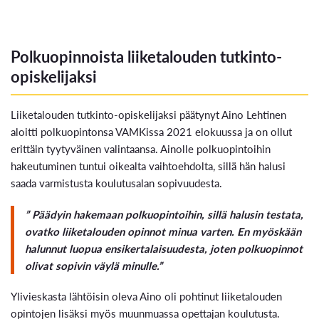
Polkuopinnoista liiketalouden tutkinto-
opiskelijaksi
Liiketalouden tutkinto-opiskelijaksi päätynyt Aino Lehtinen
aloitti polkuopintonsa VAMKissa 2021 elokuussa ja on ollut
erittäin tyytyväinen valintaansa. Ainolle polkuopintoihin
hakeutuminen tuntui oikealta vaihtoehdolta, sillä hän halusi
saada varmistusta koulutusalan sopivuudesta.
” Päädyin hakemaan polkuopintoihin, sillä halusin testata,
ovatko liiketalouden opinnot minua varten. En myöskään
halunnut luopua ensikertalaisuudesta, joten polkuopinnot
olivat sopivin väylä minulle.”
Ylivieskasta lähtöisin oleva Aino oli pohtinut liiketalouden
opintojen lisäksi myös muunmuassa opettajan koulutusta.