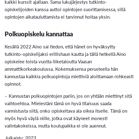
kaikki kurssit ajallaan. Sama lukujärjestys tutkinto-
opiskelijoiden kanssa auttoi opintojen suorittamisessa, sillä
opintojen aikatauluttamista ei tarvinnut hoitaa yksin.
Polkuopiskelu kannattaa
Kesällä 2022 Aino sai tiedon, että hänet on hyväksytty
tutkinto-opiskelijaksi erillishaun kautta ja tällä hetkellä Aino
opiskelee toista vuotta liiketaloutta Vaasan
ammattikorkeakoulussa. Kokemuksensa perusteella hän
kannustaa kaikkia polkuopintoja miettiviä aloittamaan rohkeasti
opinnot.
– Kannustan polkuopintojen pariin, jos on yhtään miettinyt sitä
vaihtoehtoa. Mielestäni tämä on hyvä tilaisuus saada
varmistusta siitä, onko opiskeltava ala oikea itselle. Tämä on
myös hyvä väylä niille, jotka ovat käyneet monesti
valintakokeissa, mutta koulupaikka ei ole auennut.
Julkaistu: 2023