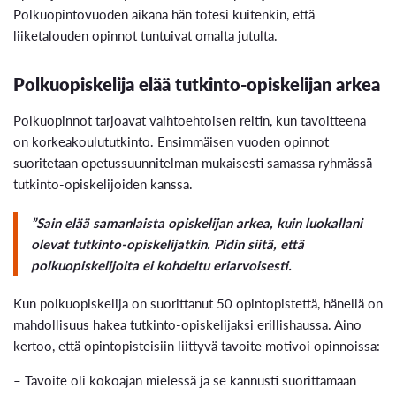
Polkuopintovuoden aikana hän totesi kuitenkin, että
liiketalouden opinnot tuntuivat omalta jutulta.
Polkuopiskelija elää tutkinto-opiskelijan arkea
Polkuopinnot tarjoavat vaihtoehtoisen reitin, kun tavoitteena
on korkeakoulututkinto. Ensimmäisen vuoden opinnot
suoritetaan opetussuunnitelman mukaisesti samassa ryhmässä
tutkinto-opiskelijoiden kanssa.
”Sain elää samanlaista opiskelijan arkea, kuin luokallani
olevat tutkinto-opiskelijatkin. Pidin siitä, että
polkuopiskelijoita ei kohdeltu eriarvoisesti.
Kun polkuopiskelija on suorittanut 50 opintopistettä, hänellä on
mahdollisuus hakea tutkinto-opiskelijaksi erillishaussa. Aino
kertoo, että opintopisteisiin liittyvä tavoite motivoi opinnoissa:
– Tavoite oli kokoajan mielessä ja se kannusti suorittamaan