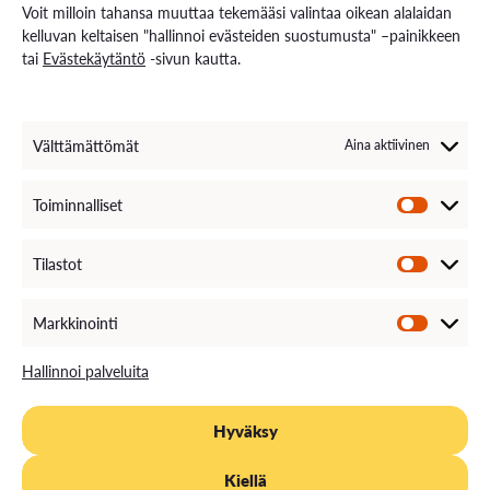
Rekryä opiskelijoita
Voit milloin tahansa muuttaa tekemääsi valintaa oikean alalaidan
Energiaa-verkkolehti
kelluvan keltaisen "hallinnoi evästeiden suostumusta" –painikkeen
tai
Evästekäytäntö
-sivun kautta.
Ota yhteyttä
Yhteystiedot ja aukioloajat
Välttämättömät
Aina aktiivinen
Henkilöstöhaku
EXAM – sähköinen tenttipalvelu
Medialle
Toiminnalliset
Avoimet työpaikat
Laskutustiedot
VAMKin palautekanava
Tilastot
VAMKin Ilmoituskanava
Markkinointi
Hallinnoi palveluita
Hyväksy
TIETOSUOJA
EVÄSTEKÄYTÄNTÖ
SAAVUTETTAVUUS
Kiellä