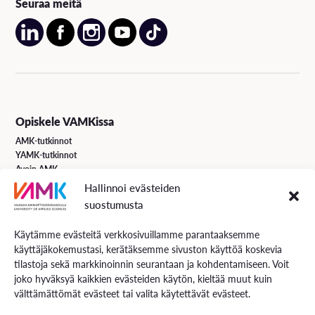
Seuraa meitä
Opiskele VAMKissa
AMK-tutkinnot
YAMK-tutkinnot
Avoin AMK
Erikoistumiskoulutukset
Hallinnoi evästeiden
Täydennyskoulutus
suostumusta
Hakuohjeet
Käytämme evästeitä verkkosivuillamme parantaaksemme
käyttäjäkokemustasi, kerätäksemme sivuston käyttöä koskevia
VAMK Palvelut
tilastoja sekä markkinoinnin seurantaan ja kohdentamiseen. Voit
Tutkimus ja kehitys
joko hyväksyä kaikkien evästeiden käytön, kieltää muut kuin
Palvelut työelämälle
välttämättömät evästeet tai valita käytettävät evästeet.
Palvelut opiskelijoille