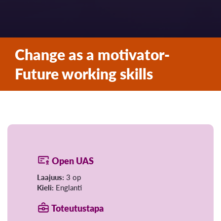
Change as a motivator-
Future working skills
Open UAS
Laajuus:
3 op
Kieli:
Englanti
Toteutustapa