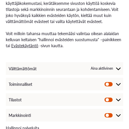
competences as self-paced online courses
käyttäjäkokemustasi, kerätäksemme sivuston käyttöä koskevia
tilastoja sekä markkinoinnin seurantaan ja kohdentamiseen. Voit
joko hyväksyä kaikkien evästeiden käytön, kieltää muut kuin
Study Material
välttämättömät evästeet tai valita käytettävät evästeet.
Module 1: Contact teaching, reading and homework
Voit milloin tahansa muuttaa tekemääsi valintaa oikean alalaidan
Module 2 & 3: Self-paced online learning in Moodle
kelluvan keltaisen "hallinnoi evästeiden suostumusta" –painikkeen
platform, reading and homework
tai
Evästekäytäntö
-sivun kautta.
Assessment
Välttämättömät
Aina aktiivinen
Evaluation: Approved/Fail.
Toiminnalliset
Schedule and Location
Tilastot
open for self-paced study in Moodle between 24.6-
31.12.2024
Markkinointi
More information about the course
Hallinnoi palveluita