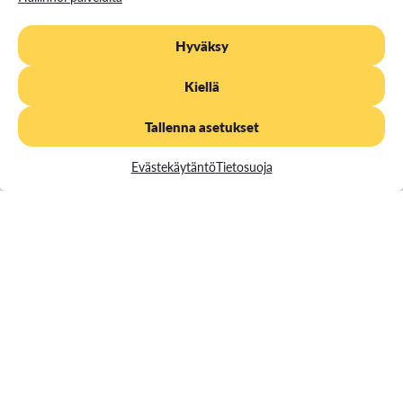
Henkilön tunnistetta elise.raittila@muova.fi ei löydy. Tarkista
lyhytkoodi.
Hyväksy
Kiellä
More information about the course
Tallenna asetukset
If you have any questions regarding student IDs, fees, or
cancellation terms, please contact avoin@vamk.fi.
Evästekäytäntö
Tietosuoja
We reserve the right to make changes.
Module 1. Soft skills
Concentrates on recognizing student’s soft skills to utilize
Module 2. Customer centricity and branding
them in the working life. Big part of the studies is done in
reflection with the other students and is therefore