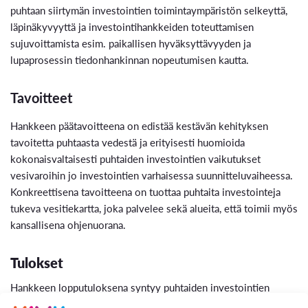
puhtaan siirtymän investointien toimintaympäristön selkeyttä,
läpinäkyvyyttä ja investointihankkeiden toteuttamisen
sujuvoittamista esim. paikallisen hyväksyttävyyden ja
lupaprosessin tiedonhankinnan nopeutumisen kautta.
Tavoitteet
Hankkeen päätavoitteena on edistää kestävän kehityksen
tavoitetta puhtaasta vedestä ja erityisesti huomioida
kokonaisvaltaisesti puhtaiden investointien vaikutukset
vesivaroihin jo investointien varhaisessa suunnitteluvaiheessa.
Konkreettisena tavoitteena on tuottaa puhtaita investointeja
tukeva vesitiekartta, joka palvelee sekä alueita, että toimii myös
kansallisena ohjenuorana.
Tulokset
Hankkeen lopputuloksena syntyy puhtaiden investointien
vesitiekartta, joka kokoaa yhteen tietoa vesistrategioiden