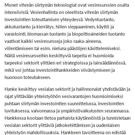
Monet vihreän siirtymän teknologiat ovat vesiresurssien osalta
intensiivisiä. Vesienhallinta on oleellista vihreän siirtymän
investointien toteuttamisen yhteydessä. Vedyntuotanto,
akkutuotanto ja kierrätys, hiilen sieppaaminen, käyttö ja
varastointi, biomassan tuotanto ja biopolttoaineiden tuotanto
vaativat kaikki vesiresursseja joko raaka-aineena,
viilentämiseen tai esim. nieluna päästöjen käsittelemiseksi.
Näitä vesiresursseihin keskittyviä tarpeita ei huomioida
tarpeeksi sektorit ylittäen eri strategioissa ja lainsäädännössä,
mikä voi johtaa investointihankkeiden viivästymiseen ja
huonoon toteutukseen.
Hanke keskittyy vesialan sektorit ja hallinnonalat yhdistävään ja
rajat ylittävään yhteistyöhön vesivarantojen huomioimiseksi
puhtaan siirtymän investointien suunnittelussa, investointien
luvituksessa, valvonnassa ja ympäristövaikutusten seurannassa.
Hankkessa kootaan tietoa parhaista käytännöistä ja tunnistetaan
vesialan sektorit ylittäviä jatkokehittämisen ja uudenlaisen
yhteistyön mahdollisuuksia. Hankkeen tavoitteena on edistää