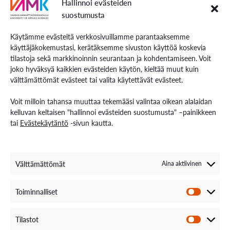
Hallinnoi evästeiden
ilmastoresilienssin kehittämiseksi ja puhtaiden investointien
suostumusta
tukemiseksi. Hanke tuottaa lähtötietoa alueellisten
vesistrategioiden vahvistamiseksi, tukee hiilinielujen
Käytämme evästeitä verkkosivuillamme parantaaksemme
säilyttämistä ja edistää kestävää investointien toteuttamista
käyttäjäkokemustasi, kerätäksemme sivuston käyttöä koskevia
tilastoja sekä markkinoinnin seurantaan ja kohdentamiseen. Voit
vesivarat huomioiden. Hankkeessa syntyy raportteja
joko hyväksyä kaikkien evästeiden käytön, kieltää muut kuin
lainsäädännöstä ja lupaprosesseista, suosituksia investointien
välttämättömät evästeet tai valita käytettävät evästeet.
sujuvoittamiseksi, opas teollisten vesien hallintaan sekä
viestintämateriaaleja ja kampanjoita, joilla hankkeen tulokset
Voit milloin tahansa muuttaa tekemääsi valintaa oikean alalaidan
jalkautetaan käytäntöön.
kelluvan keltaisen "hallinnoi evästeiden suostumusta" –painikkeen
tai
Evästekäytäntö
-sivun kautta.
Välttämättömät
Aina aktiivinen
Toiminnalliset
Tilastot